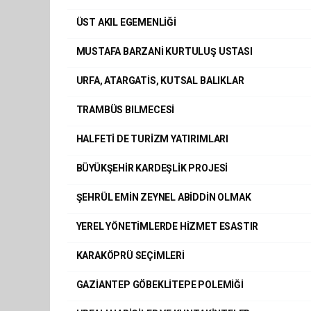
ÜST AKIL EGEMENLİĞİ
MUSTAFA BARZANİ KURTULUŞ USTASI
URFA, ATARGATİS, KUTSAL BALIKLAR
TRAMBÜS BILMECESİ
HALFETİ DE TURİZM YATIRIMLARI
BÜYÜKŞEHİR KARDEŞLİK PROJESİ
ŞEHRÜL EMİN ZEYNEL ABİDDİN OLMAK
YEREL YÖNETİMLERDE HİZMET ESASTIR
KARAKÖPRÜ SEÇİMLERİ
GAZİANTEP GÖBEKLİTEPE POLEMİĞİ