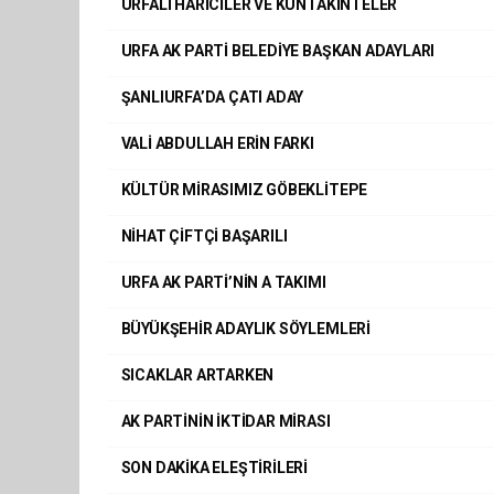
URFALI HARİCİLER VE KUNTAKİNTELER
URFA AK PARTİ BELEDİYE BAŞKAN ADAYLARI
ŞANLIURFA’DA ÇATI ADAY
VALİ ABDULLAH ERİN FARKI
KÜLTÜR MİRASIMIZ GÖBEKLİTEPE
NİHAT ÇİFTÇİ BAŞARILI
URFA AK PARTİ’NİN A TAKIMI
BÜYÜKŞEHİR ADAYLIK SÖYLEMLERİ
SICAKLAR ARTARKEN
AK PARTİNİN İKTİDAR MİRASI
SON DAKİKA ELEŞTİRİLERİ