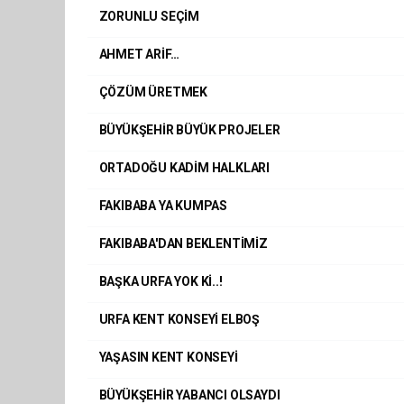
ZORUNLU SEÇİM
AHMET ARİF…
ÇÖZÜM ÜRETMEK
BÜYÜKŞEHİR BÜYÜK PROJELER
ORTADOĞU KADİM HALKLARI
FAKIBABA YA KUMPAS
FAKIBABA'DAN BEKLENTİMİZ
BAŞKA URFA YOK Kİ..!
URFA KENT KONSEYİ ELBOŞ
YAŞASIN KENT KONSEYİ
BÜYÜKŞEHİR YABANCI OLSAYDI