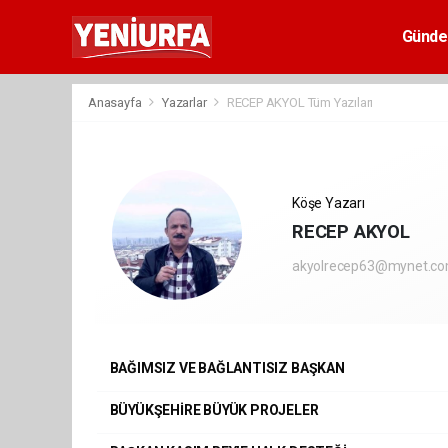
Günd
Anasayfa
Yazarlar
RECEP AKYOL Tüm Yazıları
Köşe Yazarı
RECEP AKYOL
akyolrecep63@mynet.c
BAĞIMSIZ VE BAĞLANTISIZ BAŞKAN
BÜYÜKŞEHİRE BÜYÜK PROJELER