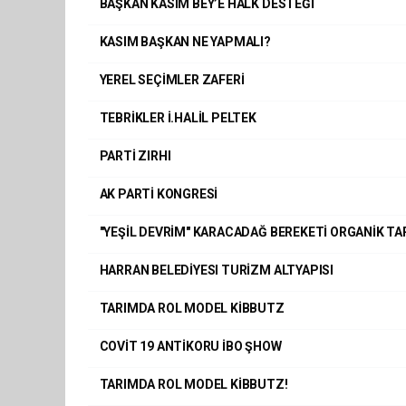
BAŞKAN KASIM BEY’E HALK DESTEĞİ
KASIM BAŞKAN NE YAPMALI?
YEREL SEÇİMLER ZAFERİ
TEBRİKLER İ.HALİL PELTEK
PARTİ ZIRHI
AK PARTİ KONGRESİ
"YEŞİL DEVRİM" KARACADAĞ BEREKETİ ORGANİK TA
HARRAN BELEDİYESI TURİZM ALTYAPISI
TARIMDA ROL MODEL KİBBUTZ
COVİT 19 ANTİKORU İBO ŞHOW
TARIMDA ROL MODEL KİBBUTZ!