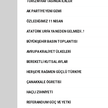
TURİZM HAFTASINDA İLKLER
AK PARTİYE YENİ GEMİ
ÖZLEDİĞİMİZ 11 NİSAN
ATATÜRK URFA YA NEDEN GELMEDİ..!
BÜYÜKŞEHİR BASIN TOPLANTISI
AVRUPA KRALİYET ÜLKELERİ
BEREKETLİ KUTSAL AYLAR
HERŞEYE RAĞMEN GÜÇLÜ TÜRKİYE
ÇANAKKALE ÖGRETİSİ
HAÇLI ZİHNİYETİ
REFERANDUM GÜÇ VE YETKİ