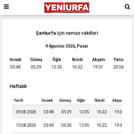
Şanlıurfa
için namaz vakitleri
9 Ağustos 2026, Pazar
İmsak
Güneş
Öğle
İkindi
Akşam
Yatsı
03:48
05:29
12:35
16:22
19:31
20:56
Haftalık
Tarih
İmsak
Güneş
Öğle
İkindi
Akşam
Ya
09.08.2026
03:48
05:29
12:35
16:22
19:31
2
10.08.2026
03:49
05:30
12:35
16:22
19:30
2