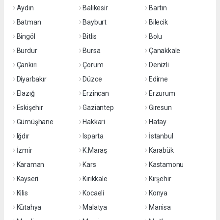
Aydın
Balıkesir
Bartın
Batman
Bayburt
Bilecik
Bingöl
Bitlis
Bolu
Burdur
Bursa
Çanakkale
Çankırı
Çorum
Denizli
Diyarbakır
Düzce
Edirne
Elazığ
Erzincan
Erzurum
Eskişehir
Gaziantep
Giresun
Gümüşhane
Hakkari
Hatay
Iğdır
Isparta
İstanbul
İzmir
K.Maraş
Karabük
Karaman
Kars
Kastamonu
Kayseri
Kırıkkale
Kırşehir
Kilis
Kocaeli
Konya
Kütahya
Malatya
Manisa