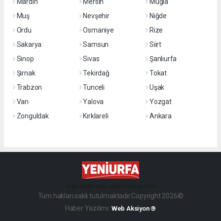
Mardin
Mersin
Muğla
Muş
Nevşehir
Niğde
Ordu
Osmaniye
Rize
Sakarya
Samsun
Siirt
Sinop
Sivas
Şanlıurfa
Şırnak
Tekirdağ
Tokat
Trabzon
Tunceli
Uşak
Van
Yalova
Yozgat
Zonguldak
Kırklareli
Ankara
haber paketi
haber scripti
haber yazılımı
Tüm hakları saklı tutulmaktadır.Copyright 2026©
Haber Yazılımı:
Web Aksiyon ®