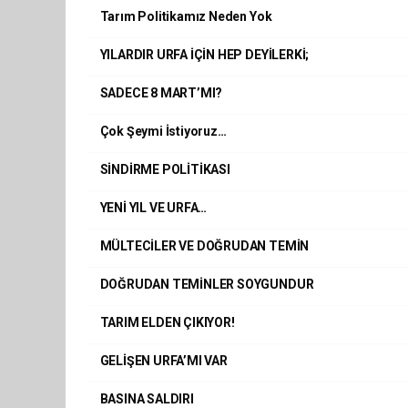
Tarım Politikamız Neden Yok
YILARDIR URFA İÇİN HEP DEYİLERKİ;
SADECE 8 MART’MI?
Çok Şeymi İstiyoruz…
SİNDİRME POLİTİKASI
YENİ YIL VE URFA…
MÜLTECİLER VE DOĞRUDAN TEMİN
DOĞRUDAN TEMİNLER SOYGUNDUR
TARIM ELDEN ÇIKIYOR!
GELİŞEN URFA’MI VAR
BASINA SALDIRI