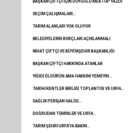
BAŞKAN ÇİFTÇİ İÇİN DUYGULU MEKTUP YAZDI
SEÇİM ÇALIŞMALARI…
TARIM ALANLARI YOK OLUYOR
BELEDİYELERİN BORÇLARI AÇIKLANMALI
NİHAT ÇİFTÇİ VE BÜYÜKŞEHİR BAŞKANLIĞI
BAŞKAN ÇİFTÇİ HAKKINDA ATANLAR
YİĞİDİ ÖLDÜRÜN AMA HAKKINI YEMEYİN...
TARİHİ KENTLER BİRLİĞİ TOPLANTISI VE URFA…
SAĞLIK PERİŞAN HALDE…
DOĞRUDAN TEMİNLER VE URFA...
TARIM ŞEHRİ URFA’YA BAKIN…