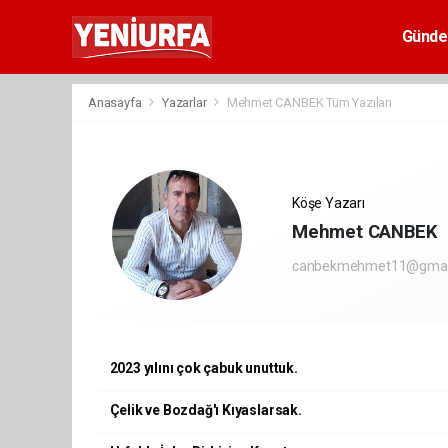
Günd
Anasayfa
Yazarlar
Mehmet CANBEK Tüm Yazıları
Köşe Yazarı
Mehmet CANBEK
canbekmehmet11@gmai
2023 yılını çok çabuk unuttuk.
Çelik ve Bozdağ'ı Kıyaslarsak.