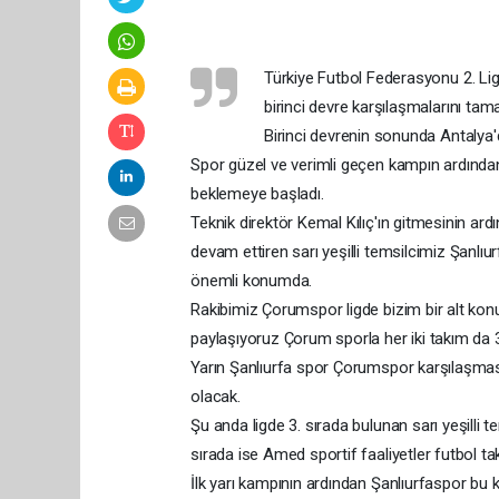
Türkiye Futbol Federasyonu 2. Lig
birinci devre karşılaşmalarını tam
Birinci devrenin sonunda Antalya'
Spor güzel ve verimli geçen kampın ardınd
beklemeye başladı.
Teknik direktör Kemal Kılıç'ın gitmesinin ar
devam ettiren sarı yeşilli temsilcimiz Şan
önemli konumda.
Rakibimiz Çorumspor ligde bizim bir alt ko
paylaşıyoruz Çorum sporla her iki takım da 
Yarın Şanlıurfa spor Çorumspor karşılaşması
olacak.
Şu anda ligde 3. sırada bulunan sarı yeşilli
sırada ise Amed sportif faaliyetler futbol ta
İlk yarı kampının ardından Şanlıurfaspor bu k