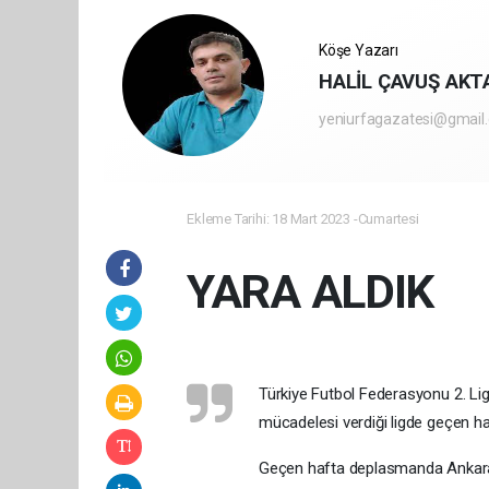
Köşe Yazarı
HALİL ÇAVUŞ AKT
yeniurfagazatesi@gmail
Ekleme Tarihi: 18 Mart 2023 -Cumartesi
YARA ALDIK
Türkiye Futbol Federasyonu 2. Li
mücadelesi verdiği ligde geçen haft
Geçen hafta deplasmanda Ankara sp