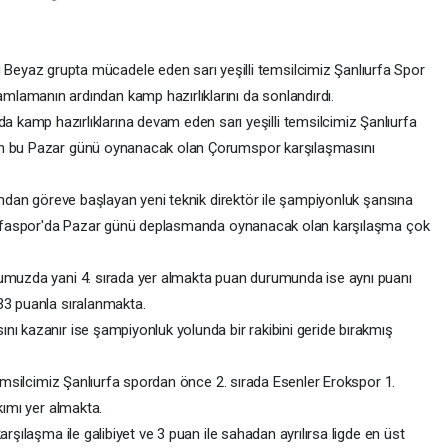
 Beyaz grupta mücadele eden sarı yeşilli temsilcimiz Şanlıurfa Spor
amlamanın ardından kamp hazırlıklarını da sonlandırdı.
da kamp hazırlıklarına devam eden sarı yeşilli temsilcimiz Şanlıurfa
an bu Pazar günü oynanacak olan Çorumspor karşılaşmasını
dından göreve başlayan yeni teknik direktör ile şampiyonluk şansına
lıurfaspor'da Pazar günü deplasmanda oynanacak olan karşılaşma çok
numuzda yani 4. sırada yer almakta puan durumunda ise aynı puanı
33 puanla sıralanmakta.
nı kazanır ise şampiyonluk yolunda bir rakibini geride bırakmış
 temsilcimiz Şanlıurfa spordan önce 2. sırada Esenler Erokspor 1.
kımı yer almakta.
arşılaşma ile galibiyet ve 3 puan ile sahadan ayrılırsa ligde en üst