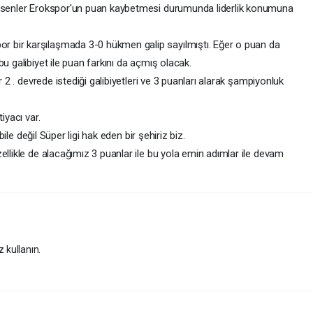
 Esenler Erokspor'un puan kaybetmesi durumunda liderlik konumuna
 bir karşılaşmada 3-0 hükmen galip sayılmıştı. Eğer o puan da
u galibiyet ile puan farkını da açmış olacak.
r 2 . devrede istediği galibiyetleri ve 3 puanları alarak şampiyonluk
iyacı var.
 bile değil Süper ligi hak eden bir şehiriz biz.
ellikle de alacağımız 3 puanlar ile bu yola emin adımlar ile devam
z kullanın.