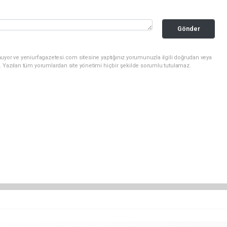
Gönder
uyor ve yeniurfagazetesi.com sitesine yaptığınız yorumunuzla ilgili doğrudan veya
. Yazılan tüm yorumlardan site yönetimi hiçbir şekilde sorumlu tutulamaz.