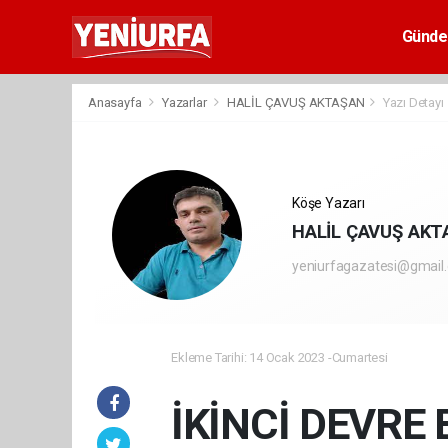
Günd
Anasayfa
Yazarlar
HALİL ÇAVUŞ AKTAŞAN
Yazı Detayı
Köşe Yazarı
HALİL ÇAVUŞ AKT
yeniurfagazatesi@gmail
Ekleme Tarihi: 14 Ocak 2023 -Cumartesi
İKİNCİ DEVRE