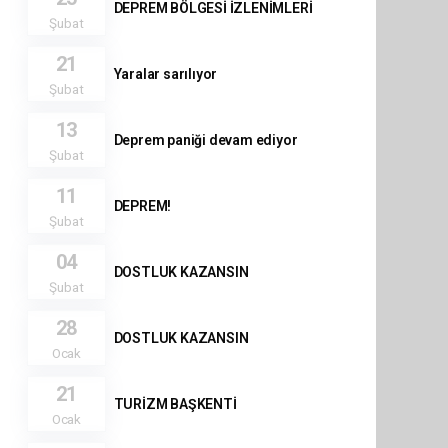
DEPREM BÖLGESİ İZLENİMLERİ
Şubat
21
Yaralar sarılıyor
Şubat
13
Deprem paniği devam ediyor
Şubat
11
DEPREM!
Şubat
04
DOSTLUK KAZANSIN
Şubat
28
DOSTLUK KAZANSIN
Ocak
21
TURİZM BAŞKENTİ
Ocak