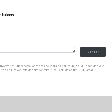
z kullanın.
Gönder
uyor ve yeniurfagazetesi.com sitesine yaptığınız yorumunuzla ilgili doğrudan veya
. Yazılan tüm yorumlardan site yönetimi hiçbir şekilde sorumlu tutulamaz.