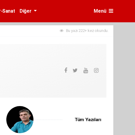
r-Sanat
Diğer
Menü
Bu yazı 222+ kez okundu.
Tüm Yazıları