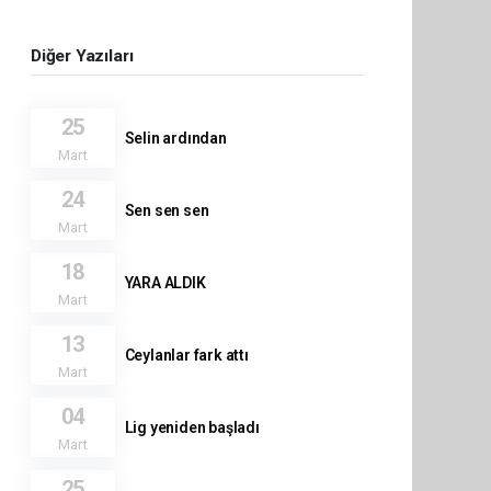
Diğer Yazıları
25
Selin ardından
Mart
24
Sen sen sen
Mart
18
YARA ALDIK
Mart
13
Ceylanlar fark attı
Mart
04
Lig yeniden başladı
Mart
25