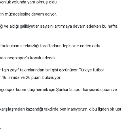
iyonluk yolunda yara olmuş oldu.
için mücadelesine devam ediyor.
 ve aldığı galibiyetler sayısını artırmaya devam ederken bu hafta
lcuların isteksizliği taraftarların tepkisine neden oldu.
nda inegölspor'u konuk edecek.
igin zayıf takımlarından biri gibi görünüyor Türkiye futbol
 16. sırada ve 26 puanı bulunuyor.
ölspor küme düşmemek için Şanlıurfa spor karşısında puan ve
şılaşmaları kazandığı takdirde ben inanıyorum ki bu ligden bir üst
m.