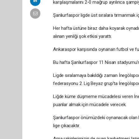
karşılaşmalarını 2-0 mağrup ayrılınca şamp
Şanlıurfaspor ligde üst sıralara tırmanmak 
Her hafta üstüne biraz daha koyarak oynadığı
alınan yenilği şok etkisi yarattı.
Ankaraspor karşısında oynanan futbol ve futbo
Bu hafta Şanlıurfaspor 11 Nisan stadyumu'
Ligde sıralamaya bakıldığı zaman İnegölspor l
federasyonu 2. Lig Beyaz grup'ta İnegölspor
Liğde küme düşmeme mücadelesi veren İneg
puanlar almak için mücadele verecek.
Şanlıurfaspor önümüzdeki oynanacak olan kar
lige çıkacaktır.
Ama rakiplerimizin de puan kaybetmesi lazı