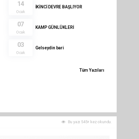
14
İKİNCİ DEVRE BAŞLIYOR
Ocak
07
KAMP GÜNLÜKLERİ
Ocak
03
Gelseydin bari
Ocak
Tüm Yazıları
Bu yazı 545+ kez okundu.