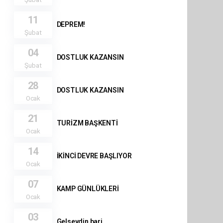
11
DEPREM!
Şubat
04
DOSTLUK KAZANSIN
Şubat
28
DOSTLUK KAZANSIN
Ocak
21
TURİZM BAŞKENTİ
Ocak
14
İKİNCİ DEVRE BAŞLIYOR
Ocak
07
KAMP GÜNLÜKLERİ
Ocak
03
Gelseydin bari