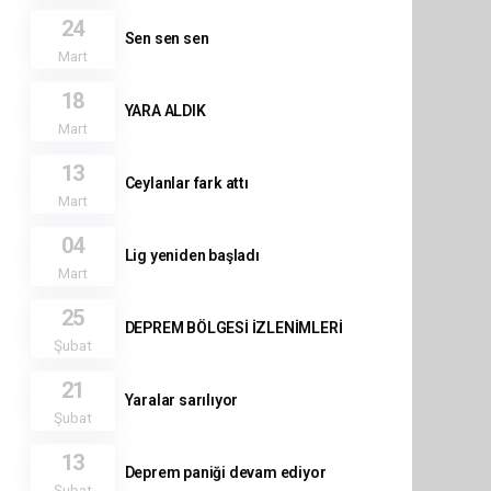
24
Sen sen sen
Mart
18
YARA ALDIK
Mart
13
Ceylanlar fark attı
Mart
04
Lig yeniden başladı
Mart
25
DEPREM BÖLGESİ İZLENİMLERİ
Şubat
21
Yaralar sarılıyor
Şubat
13
Deprem paniği devam ediyor
Şubat