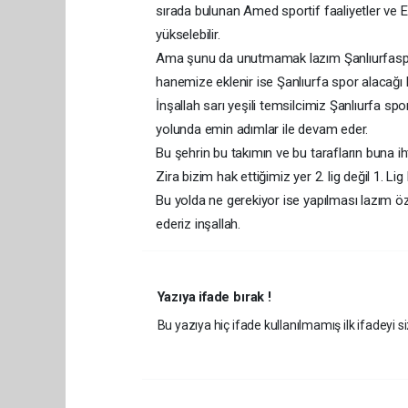
sırada bulunan Amed sportif faaliyetler ve
yükselebilir.
Ama şunu da unutmamak lazım Şanlıurfaspor
hanemize eklenir ise Şanlıurfa spor alacağı b
İnşallah sarı yeşili temsilcimiz Şanlıurfa spo
yolunda emin adımlar ile devam eder.
Bu şehrin bu takımın ve bu tarafların buna iht
Zira bizim hak ettiğimiz yer 2. lig değil 1. Lig
Bu yolda ne gerekiyor ise yapılması lazım öz
ederiz inşallah.
Yazıya ifade bırak !
Bu yazıya hiç ifade kullanılmamış ilk ifadeyi si