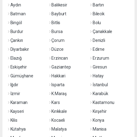
Aydın
Balıkesir
Bartın
Batman
Bayburt
Bilecik
Bingöl
Bitlis
Bolu
Burdur
Bursa
Çanakkale
Çankırı
Çorum
Denizli
Diyarbakır
Düzce
Edirne
Elazığ
Erzincan
Erzurum
Eskişehir
Gaziantep
Giresun
Gümüşhane
Hakkari
Hatay
Iğdır
Isparta
İstanbul
İzmir
K.Maraş
Karabük
Karaman
Kars
Kastamonu
Kayseri
Kırıkkale
Kırşehir
Kilis
Kocaeli
Konya
Kütahya
Malatya
Manisa