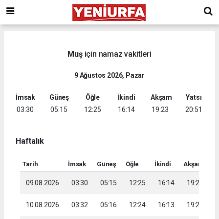
Muş
için namaz vakitleri
9 Ağustos 2026, Pazar
İmsak
Güneş
Öğle
İkindi
Akşam
Yatsı
03:30
05:15
12:25
16:14
19:23
20:51
Haftalık
Tarih
İmsak
Güneş
Öğle
İkindi
Akşam
Ya
09.08.2026
03:30
05:15
12:25
16:14
19:23
2
10.08.2026
03:32
05:16
12:24
16:13
19:22
2