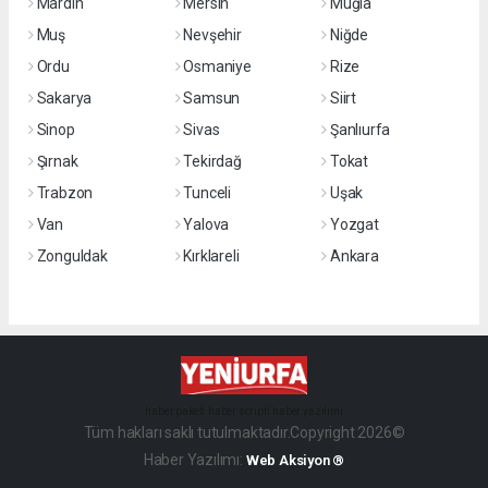
Mardin
Mersin
Muğla
Muş
Nevşehir
Niğde
Ordu
Osmaniye
Rize
Sakarya
Samsun
Siirt
Sinop
Sivas
Şanlıurfa
Şırnak
Tekirdağ
Tokat
Trabzon
Tunceli
Uşak
Van
Yalova
Yozgat
Zonguldak
Kırklareli
Ankara
haber paketi
haber scripti
haber yazılımı
Tüm hakları saklı tutulmaktadır.Copyright 2026©
Haber Yazılımı:
Web Aksiyon ®