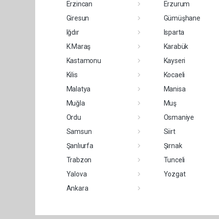
Erzincan
Erzurum
Giresun
Gümüşhane
Iğdır
Isparta
K.Maraş
Karabük
Kastamonu
Kayseri
Kilis
Kocaeli
Malatya
Manisa
Muğla
Muş
Ordu
Osmaniye
Samsun
Siirt
Şanlıurfa
Şırnak
Trabzon
Tunceli
Yalova
Yozgat
Ankara