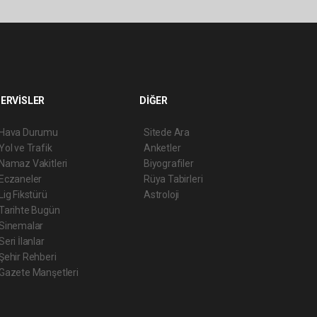
ERVİSLER
DİĞER
Hava Durumu
Sitede Ara
Yol ve Trafik
Anketler
Namaz Vakitleri
Biyografiler
Eczaneler
Rüya Tabirleri
Lig Fikstürü
Astroloji
Tarihte Bugün
Sinemalar
Seri İlanlar
Şehir Rehberi
Gazete Manşetleri