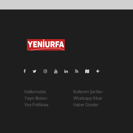
Pro-0.144
Hakkımızda
Kullanım Şartları
Yayın İlkeleri
Whatsapp İhbar
Veri Politikası
Haber Gönder