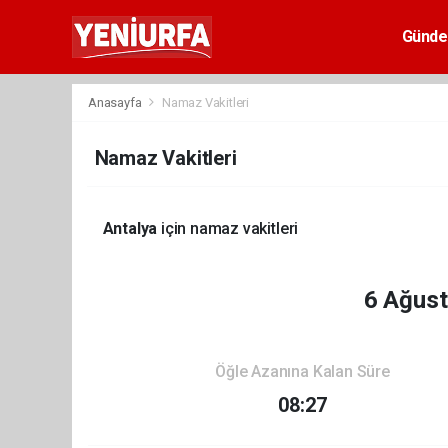
Günd
Anasayfa
Namaz Vakitleri
Namaz Vakitleri
Antalya
için namaz vakitleri
6 Ağus
Öğle Azanına Kalan Süre
08:27