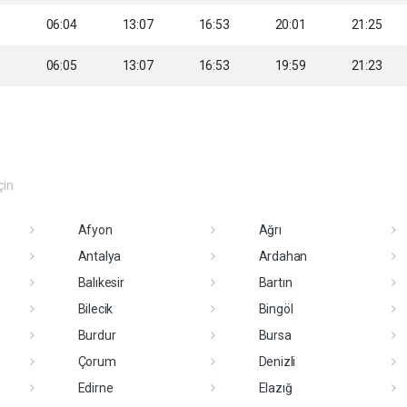
3
06:04
13:07
16:53
20:01
21:25
5
06:05
13:07
16:53
19:59
21:23
çin
Afyon
Ağrı
Antalya
Ardahan
Balıkesir
Bartın
Bilecik
Bingöl
Burdur
Bursa
Çorum
Denizli
Edirne
Elazığ