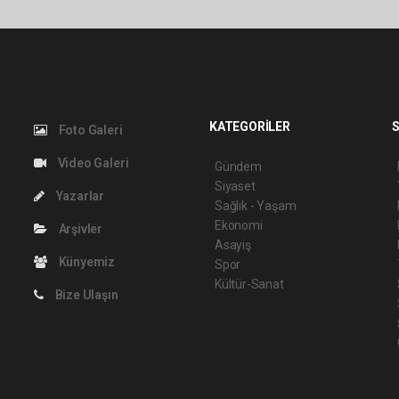
KATEGORİLER
S
Foto Galeri
Video Galeri
Gündem
Siyaset
Yazarlar
Sağlık - Yaşam
Ekonomi
Arşivler
Asayiş
Künyemiz
Spor
Kültür-Sanat
Bize Ulaşın