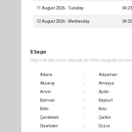
11 August 2026 - Tuesday
04:2
12 August 2026 - Wednesday
04:2
İl Seçin
Diğer il ile ilgili veriye ulaşmak için lütfen aşağıdan bir il se
Adana
Adıyaman
Aksaray
Amasya
Artvin
Aydın
Batman
Bayburt
Bitlis
Bolu
Çanakkale
Çankırı
Diyarbakır
Düzce