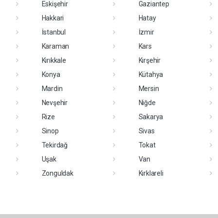
Eskişehir
Gaziantep
Hakkari
Hatay
İstanbul
İzmir
Karaman
Kars
Kırıkkale
Kırşehir
Konya
Kütahya
Mardin
Mersin
Nevşehir
Niğde
Rize
Sakarya
Sinop
Sivas
Tekirdağ
Tokat
Uşak
Van
Zonguldak
Kırklareli