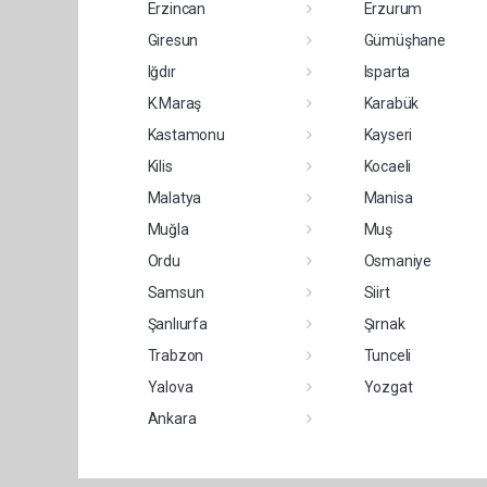
Erzincan
Erzurum
Giresun
Gümüşhane
Iğdır
Isparta
K.Maraş
Karabük
Kastamonu
Kayseri
Kilis
Kocaeli
Malatya
Manisa
Muğla
Muş
Ordu
Osmaniye
Samsun
Siirt
Şanlıurfa
Şırnak
Trabzon
Tunceli
Yalova
Yozgat
Ankara