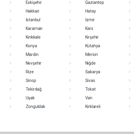
Eskişehir
Gaziantep
Hakkari
Hatay
İstanbul
İzmir
Karaman
Kars
Kırıkkale
Kırşehir
Konya
Kütahya
Mardin
Mersin
Nevşehir
Niğde
Rize
Sakarya
Sinop
Sivas
Tekirdağ
Tokat
Uşak
Van
Zonguldak
Kırklareli