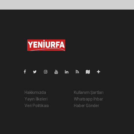
Pro-0.160
Hakkımızda
Kullanım Şartları
Yayın İlkeleri
Whatsapp İhbar
Veri Politikası
Haber Gönder