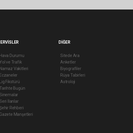
ERVİSLER
DİĞER
Hava Durumu
Sitede Ara
Yol ve Trafik
Anketler
Namaz Vakitleri
Biyografiler
Eczaneler
Rüya Tabirleri
Lig Fikstürü
Astroloji
Tarihte Bugün
Sinemalar
Seri İlanlar
Şehir Rehberi
Gazete Manşetleri