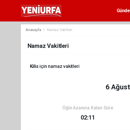
Günd
Anasayfa
Namaz Vakitleri
Namaz Vakitleri
Kilis
için namaz vakitleri
6 Ağus
Öğle Azanına Kalan Süre
02:11