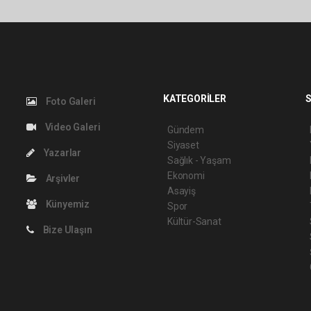
KATEGORİLER
S
Foto Galeri
Video Galeri
Gündem
Siyaset
Yazarlar
Sağlık - Yaşam
Ekonomi
Arşivler
Asayiş
Künyemiz
Spor
Kültür-Sanat
Bize Ulaşın