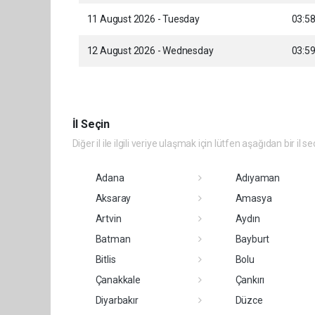
11 August 2026 - Tuesday
03:5
12 August 2026 - Wednesday
03:5
İl Seçin
Diğer il ile ilgili veriye ulaşmak için lütfen aşağıdan bir il se
Adana
Adıyaman
Aksaray
Amasya
Artvin
Aydın
Batman
Bayburt
Bitlis
Bolu
Çanakkale
Çankırı
Diyarbakır
Düzce