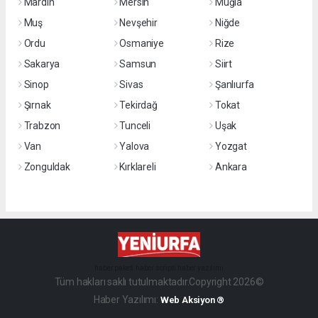
Mardin
Mersin
Muğla
Muş
Nevşehir
Niğde
Ordu
Osmaniye
Rize
Sakarya
Samsun
Siirt
Sinop
Sivas
Şanlıurfa
Şırnak
Tekirdağ
Tokat
Trabzon
Tunceli
Uşak
Van
Yalova
Yozgat
Zonguldak
Kırklareli
Ankara
haber paketi
haber scripti
haber yazılımı
Tüm hakları saklı tutulmaktadır.Copyright 2026©
Haber Yazılımı:
Web Aksiyon ®