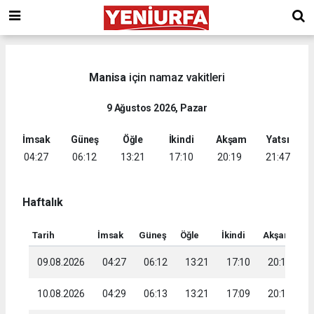
Manisa
için namaz vakitleri
9 Ağustos 2026, Pazar
İmsak
Güneş
Öğle
İkindi
Akşam
Yatsı
04:27
06:12
13:21
17:10
20:19
21:47
Haftalık
Tarih
İmsak
Güneş
Öğle
İkindi
Akşam
Ya
09.08.2026
04:27
06:12
13:21
17:10
20:19
2
10.08.2026
04:29
06:13
13:21
17:09
20:18
2