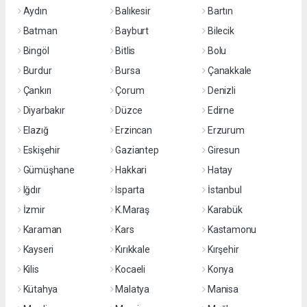
Aydın
Balıkesir
Bartın
Batman
Bayburt
Bilecik
Bingöl
Bitlis
Bolu
Burdur
Bursa
Çanakkale
Çankırı
Çorum
Denizli
Diyarbakır
Düzce
Edirne
Elazığ
Erzincan
Erzurum
Eskişehir
Gaziantep
Giresun
Gümüşhane
Hakkari
Hatay
Iğdır
Isparta
İstanbul
İzmir
K.Maraş
Karabük
Karaman
Kars
Kastamonu
Kayseri
Kırıkkale
Kırşehir
Kilis
Kocaeli
Konya
Kütahya
Malatya
Manisa