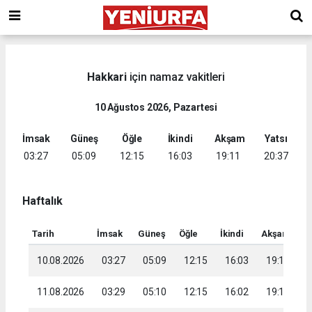
Hakkari
için namaz vakitleri
10 Ağustos 2026, Pazartesi
İmsak
Güneş
Öğle
İkindi
Akşam
Yatsı
03:27
05:09
12:15
16:03
19:11
20:37
Haftalık
Tarih
İmsak
Güneş
Öğle
İkindi
Akşam
Ya
10.08.2026
03:27
05:09
12:15
16:03
19:11
2
11.08.2026
03:29
05:10
12:15
16:02
19:10
2