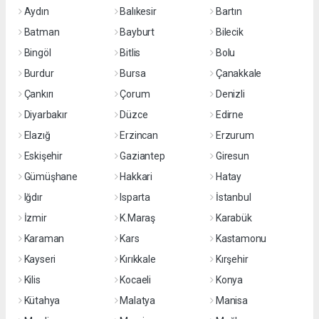
Aydın
Balıkesir
Bartın
Batman
Bayburt
Bilecik
Bingöl
Bitlis
Bolu
Burdur
Bursa
Çanakkale
Çankırı
Çorum
Denizli
Diyarbakır
Düzce
Edirne
Elazığ
Erzincan
Erzurum
Eskişehir
Gaziantep
Giresun
Gümüşhane
Hakkari
Hatay
Iğdır
Isparta
İstanbul
İzmir
K.Maraş
Karabük
Karaman
Kars
Kastamonu
Kayseri
Kırıkkale
Kırşehir
Kilis
Kocaeli
Konya
Kütahya
Malatya
Manisa