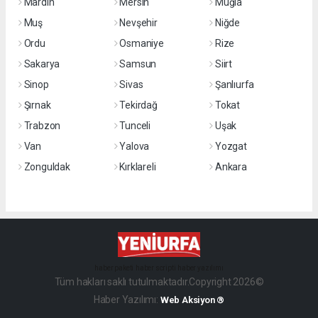
Mardin
Mersin
Muğla
Muş
Nevşehir
Niğde
Ordu
Osmaniye
Rize
Sakarya
Samsun
Siirt
Sinop
Sivas
Şanlıurfa
Şırnak
Tekirdağ
Tokat
Trabzon
Tunceli
Uşak
Van
Yalova
Yozgat
Zonguldak
Kırklareli
Ankara
haber paketi
haber scripti
haber yazılımı
Tüm hakları saklı tutulmaktadır.Copyright 2026©
Haber Yazılımı:
Web Aksiyon ®