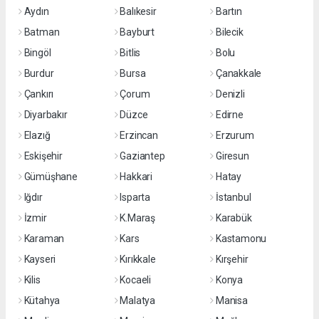
Aydın
Balıkesir
Bartın
Batman
Bayburt
Bilecik
Bingöl
Bitlis
Bolu
Burdur
Bursa
Çanakkale
Çankırı
Çorum
Denizli
Diyarbakır
Düzce
Edirne
Elazığ
Erzincan
Erzurum
Eskişehir
Gaziantep
Giresun
Gümüşhane
Hakkari
Hatay
Iğdır
Isparta
İstanbul
İzmir
K.Maraş
Karabük
Karaman
Kars
Kastamonu
Kayseri
Kırıkkale
Kırşehir
Kilis
Kocaeli
Konya
Kütahya
Malatya
Manisa