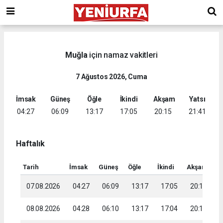
Muğla
için namaz vakitleri
7 Ağustos 2026, Cuma
İmsak
Güneş
Öğle
İkindi
Akşam
Yatsı
04:27
06:09
13:17
17:05
20:15
21:41
Haftalık
Tarih
İmsak
Güneş
Öğle
İkindi
Akşam
Ya
07.08.2026
04:27
06:09
13:17
17:05
20:15
2
08.08.2026
04:28
06:10
13:17
17:04
20:14
2