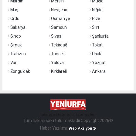
Mardin
Mersin
Muğla
Muş
Nevşehir
Niğde
Ordu
Osmaniye
Rize
Sakarya
Samsun
Siirt
Sinop
Sivas
Şanlıurfa
Şırnak
Tekirdağ
Tokat
Trabzon
Tunceli
Uşak
Van
Yalova
Yozgat
Zonguldak
Kırklareli
Ankara
haber paketi
haber scripti
haber yazılımı
Tüm hakları saklı tutulmaktadır.Copyright 2026©
Haber Yazılımı:
Web Aksiyon ®