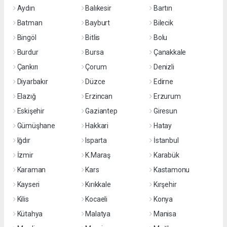
Aydın
Balıkesir
Bartın
Batman
Bayburt
Bilecik
Bingöl
Bitlis
Bolu
Burdur
Bursa
Çanakkale
Çankırı
Çorum
Denizli
Diyarbakır
Düzce
Edirne
Elazığ
Erzincan
Erzurum
Eskişehir
Gaziantep
Giresun
Gümüşhane
Hakkari
Hatay
Iğdır
Isparta
İstanbul
İzmir
K.Maraş
Karabük
Karaman
Kars
Kastamonu
Kayseri
Kırıkkale
Kırşehir
Kilis
Kocaeli
Konya
Kütahya
Malatya
Manisa