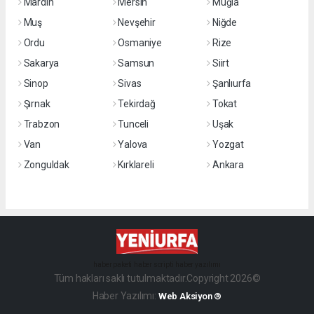
Mardin
Mersin
Muğla
Muş
Nevşehir
Niğde
Ordu
Osmaniye
Rize
Sakarya
Samsun
Siirt
Sinop
Sivas
Şanlıurfa
Şırnak
Tekirdağ
Tokat
Trabzon
Tunceli
Uşak
Van
Yalova
Yozgat
Zonguldak
Kırklareli
Ankara
haber paketi
haber scripti
haber yazılımı
Tüm hakları saklı tutulmaktadır.Copyright 2026©
Haber Yazılımı:
Web Aksiyon ®