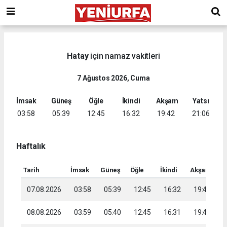
Hatay
için namaz vakitleri
7 Ağustos 2026, Cuma
İmsak
Güneş
Öğle
İkindi
Akşam
Yatsı
03:58
05:39
12:45
16:32
19:42
21:06
Haftalık
Tarih
İmsak
Güneş
Öğle
İkindi
Akşam
Ya
07.08.2026
03:58
05:39
12:45
16:32
19:42
2
08.08.2026
03:59
05:40
12:45
16:31
19:41
2