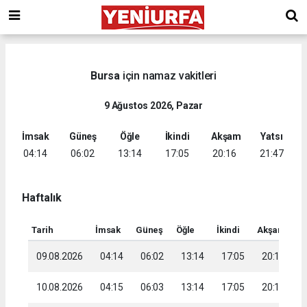
Bursa
için namaz vakitleri
9 Ağustos 2026, Pazar
İmsak
Güneş
Öğle
İkindi
Akşam
Yatsı
04:14
06:02
13:14
17:05
20:16
21:47
Haftalık
Tarih
İmsak
Güneş
Öğle
İkindi
Akşam
Ya
09.08.2026
04:14
06:02
13:14
17:05
20:16
2
10.08.2026
04:15
06:03
13:14
17:05
20:15
2