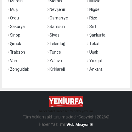
Mardin
Mersin
Muğla
Muş
Nevşehir
Niğde
Ordu
Osmaniye
Rize
Sakarya
Samsun
Siirt
Sinop
Sivas
Şanlıurfa
Şırnak
Tekirdağ
Tokat
Trabzon
Tunceli
Uşak
Van
Yalova
Yozgat
Zonguldak
Kırklareli
Ankara
haber paketi
haber scripti
haber yazılımı
Tüm hakları saklı tutulmaktadır.Copyright 2026©
Haber Yazılımı:
Web Aksiyon ®