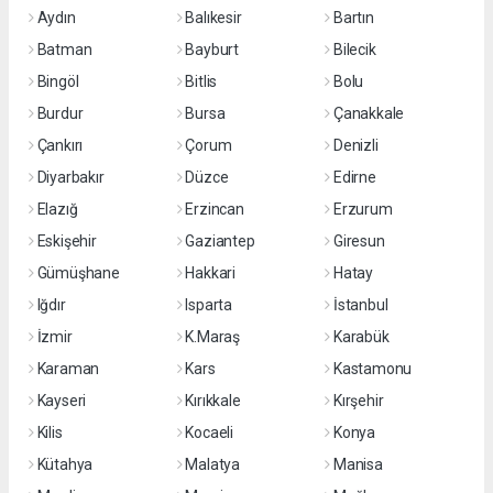
Aydın
Balıkesir
Bartın
Batman
Bayburt
Bilecik
Bingöl
Bitlis
Bolu
Burdur
Bursa
Çanakkale
Çankırı
Çorum
Denizli
Diyarbakır
Düzce
Edirne
Elazığ
Erzincan
Erzurum
Eskişehir
Gaziantep
Giresun
Gümüşhane
Hakkari
Hatay
Iğdır
Isparta
İstanbul
İzmir
K.Maraş
Karabük
Karaman
Kars
Kastamonu
Kayseri
Kırıkkale
Kırşehir
Kilis
Kocaeli
Konya
Kütahya
Malatya
Manisa