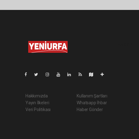
Pro-0.117
Hakkımızda
Kullanım Şartları
Yayın İlkeleri
Whatsapp İhbar
Veri Politikası
Haber Gönder