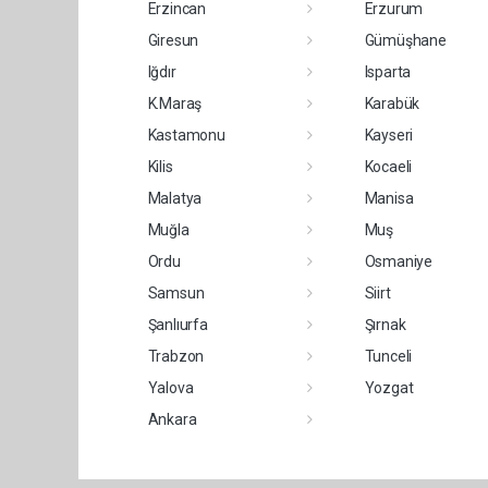
Erzincan
Erzurum
Giresun
Gümüşhane
Iğdır
Isparta
K.Maraş
Karabük
Kastamonu
Kayseri
Kilis
Kocaeli
Malatya
Manisa
Muğla
Muş
Ordu
Osmaniye
Samsun
Siirt
Şanlıurfa
Şırnak
Trabzon
Tunceli
Yalova
Yozgat
Ankara