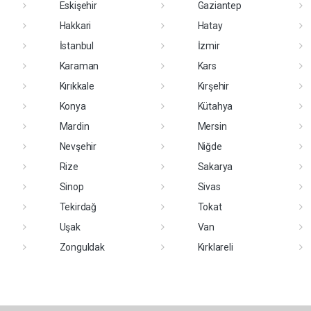
Eskişehir
Gaziantep
Hakkari
Hatay
İstanbul
İzmir
Karaman
Kars
Kırıkkale
Kırşehir
Konya
Kütahya
Mardin
Mersin
Nevşehir
Niğde
Rize
Sakarya
Sinop
Sivas
Tekirdağ
Tokat
Uşak
Van
Zonguldak
Kırklareli