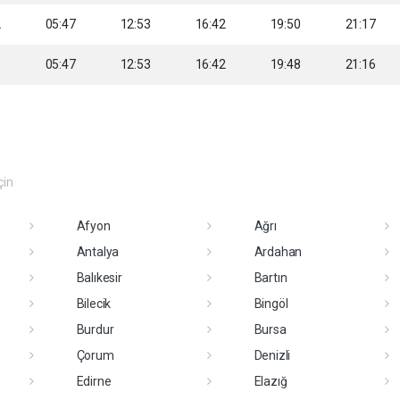
2
05:47
12:53
16:42
19:50
21:17
3
05:47
12:53
16:42
19:48
21:16
çin
Afyon
Ağrı
Antalya
Ardahan
Balıkesir
Bartın
Bilecik
Bingöl
Burdur
Bursa
Çorum
Denizli
Edirne
Elazığ