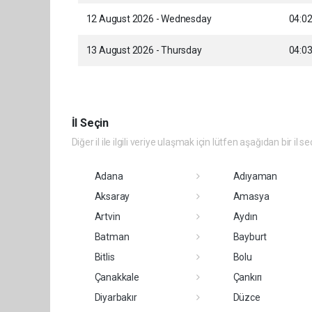
12 August 2026 - Wednesday
04:0
13 August 2026 - Thursday
04:0
İl Seçin
Diğer il ile ilgili veriye ulaşmak için lütfen aşağıdan bir il se
Adana
Adıyaman
Aksaray
Amasya
Artvin
Aydın
Batman
Bayburt
Bitlis
Bolu
Çanakkale
Çankırı
Diyarbakır
Düzce