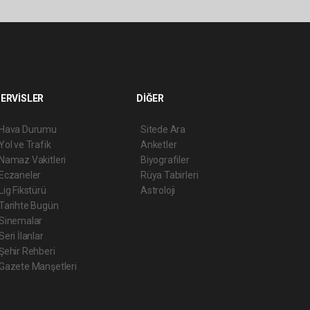
ERVİSLER
DİĞER
Hava Durumu
Sitede Ara
Yol ve Trafik
Anketler
Namaz Vakitleri
Biyografiler
Eczaneler
Rüya Tabirleri
Lig Fikstürü
Astroloji
Tarihte Bugün
Sinemalar
Seri İlanlar
Şehir Rehberi
Gazete Manşetleri