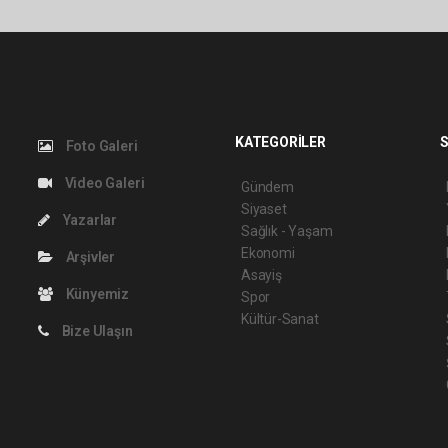
KATEGORİLER
S
Foto Galeri
Video Galeri
Gündem
Siyaset
Yazarlar
Sağlık - Yaşam
Ekonomi
Arşivler
Asayiş
Künyemiz
Spor
Kültür-Sanat
Bize Ulaşın