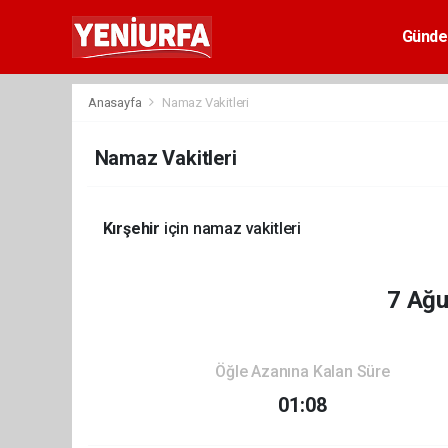
Günd
Anasayfa
Namaz Vakitleri
Namaz Vakitleri
Kırşehir
için namaz vakitleri
7 Ağ
Öğle Azanına Kalan Süre
01:08