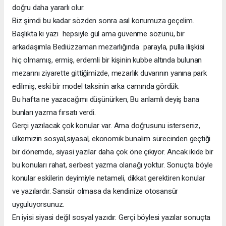
doğru daha yararlı olur.
Biz şimdi bu kadar sözden sonra asıl konumuza geçelim.
Başlıkta ki yazı hepsiyle gül ama güvenme sözünü, bir
arkadaşımla Bediüzzaman mezarlığında parayla, pulla ilişkisi
hiç olmamış, ermiş, erdemli bir kişinin kubbe altında bulunan
mezarını ziyarette gittiğimizde, mezarlık duvarının yanına park
edilmiş, eski bir model taksinin arka camında gördük.
Bu hafta ne yazacağımı düşünürken, Bu anlamlı deyiş bana
bunları yazma fırsatı verdi.
Gerçi yazılacak çok konular var. Ama doğrusunu isterseniz,
ülkemizin sosyal,siyasal, ekonomik bunalım sürecinden geçtiği
bir dönemde, siyasi yazılar daha çok öne çıkıyor. Ancak ikide bir
bu konuları rahat, serbest yazma olanağı yoktur. Sonuçta böyle
konular eskilerin deyimiyle netameli, dikkat gerektiren konular
ve yazılardır. Sansür olmasa da kendinize otosansür
uyguluyorsunuz.
En iyisi siyasi değil sosyal yazıdır. Gerçi böylesi yazılar sonuçta