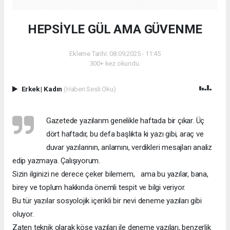
HEPSİYLE GÜL AMA GÜVENME
Ekleme Tarihi: 08.09.2025 - 11:45
300+ kez okundu.
Erkek
|
Kadın
(Haberi Sesli Oku)
Gazetede yazılarım genelikle haftada bir çıkar. Üç
dört haftadır, bu defa başlıkta ki yazı gibi, araç ve
duvar yazılarının, anlamını, verdikleri mesajları analiz
edip yazmaya. Çalışıyorum.
Sizin ilginizi ne derece çeker bilemem, ama bu yazılar, bana,
birey ve toplum hakkında önemli tespit ve bilgi veriyor.
Bu tür yazılar sosyolojik içerikli bir nevi deneme yazıları gibi
oluyor.
Zaten teknik olarak köşe yazıları ile deneme yazıları, benzerlik