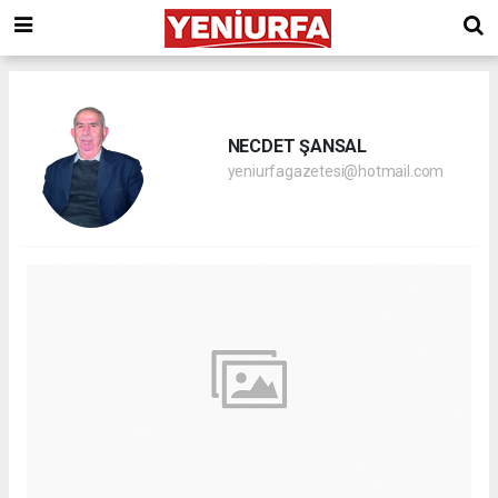
NECDET ŞANSAL
yeniurfagazetesi@hotmail.com