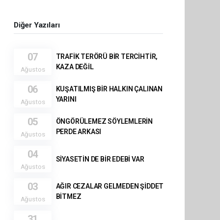
Diğer Yazıları
07
TRAFİK TERÖRÜ BİR TERCİHTİR,
KAZA DEĞİL
Ağustos
06
KUŞATILMIŞ BİR HALKIN ÇALINAN
YARINI
Ağustos
05
ÖNGÖRÜLEMEZ SÖYLEMLERİN
PERDE ARKASI
Ağustos
04
SİYASETİN DE BİR EDEBİ VAR
Ağustos
03
AĞIR CEZALAR GELMEDEN ŞİDDET
BİTMEZ
Ağustos
31