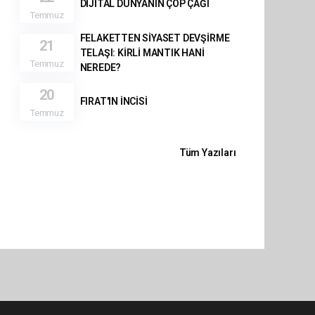
DİJİTAL DÜNYANIN ÇÖP ÇAĞI
Temmuz
FELAKETTEN SİYASET DEVŞİRME
21
TELAŞI: KİRLİ MANTIK HANİ
Temmuz
NEREDE?
20
FIRAT'IN İNCİSİ
Temmuz
Tüm Yazıları