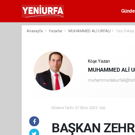
Günd
Anasayfa
Yazarlar
MUHAMMED ALİ URFALI
Yazı Detayı
Köşe Yazarı
MUHAMMED ALİ U
muhammedaliurfali@hot
Ekleme Tarihi: 07 Ekim 2025 -Salı
BAŞKAN ZEHRA