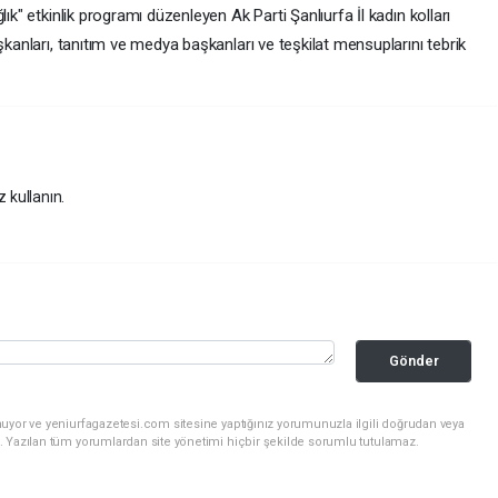
ık" etkinlik programı düzenleyen Ak Parti Şanlıurfa İl kadın kolları
şkanları, tanıtım ve medya başkanları ve teşkilat mensuplarını tebrik
z kullanın.
Gönder
uyor ve yeniurfagazetesi.com sitesine yaptığınız yorumunuzla ilgili doğrudan veya
. Yazılan tüm yorumlardan site yönetimi hiçbir şekilde sorumlu tutulamaz.