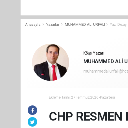
Anasayfa
Yazarlar
MUHAMMED ALİ URFALI
Yazı Detayı
Köşe Yazarı
MUHAMMED ALİ U
muhammedaliurfali@hot
Ekleme Tarihi: 27 Temmuz 2026 -Pazartesi
CHP RESMEN 