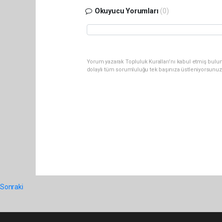
Okuyucu Yorumları
(0)
Yorum yazarak Topluluk Kuralları’nı kabul etmiş bulun
dolaylı tüm sorumluluğu tek başınıza üstleniyorsunuz
Sonraki