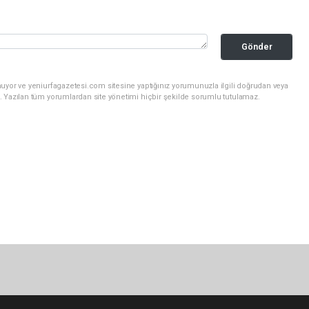
Gönder
uyor ve yeniurfagazetesi.com sitesine yaptığınız yorumunuzla ilgili doğrudan veya
. Yazılan tüm yorumlardan site yönetimi hiçbir şekilde sorumlu tutulamaz.