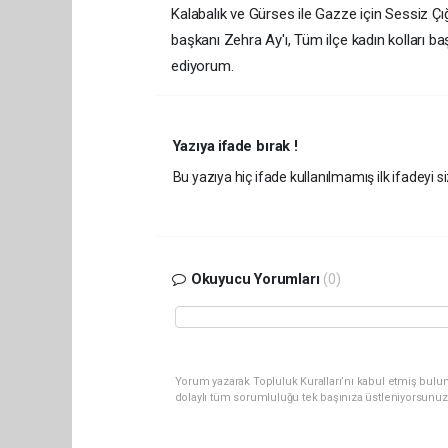
Kalabalık ve Gürses ile Gazze için Sessiz Çığl
başkanı Zehra Ay'ı, Tüm ilçe kadın kolları ba
ediyorum.
Yazıya ifade bırak !
Bu yazıya hiç ifade kullanılmamış ilk ifadeyi si
Okuyucu Yorumları
(0)
Yorum yazarak Topluluk Kuralları’nı kabul etmiş bulun
dolaylı tüm sorumluluğu tek başınıza üstleniyorsunuz