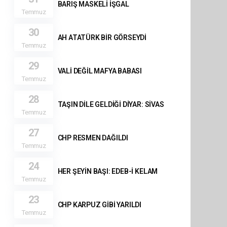
BARIŞ MASKELİ İŞGAL
Temmuz
30
AH ATATÜRK BİR GÖRSEYDİ
Temmuz
29
VALİ DEĞİL MAFYA BABASI
Temmuz
28
TAŞIN DİLE GELDİĞİ DİYAR: SİVAS
Temmuz
27
CHP RESMEN DAĞILDI
Temmuz
24
HER ŞEYİN BAŞI: EDEB-İ KELAM
Temmuz
23
CHP KARPUZ GİBİ YARILDI
Temmuz