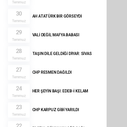
Temmuz
30
AH ATATÜRK BİR GÖRSEYDİ
Temmuz
29
VALİ DEĞİL MAFYA BABASI
Temmuz
28
TAŞIN DİLE GELDİĞİ DİYAR: SİVAS
Temmuz
27
CHP RESMEN DAĞILDI
Temmuz
24
HER ŞEYİN BAŞI: EDEB-İ KELAM
Temmuz
23
CHP KARPUZ GİBİ YARILDI
Temmuz
22