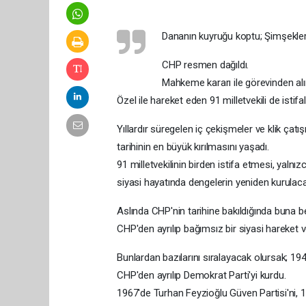
Dananın kuyruğu koptu; Şimşekler ç
CHP resmen dağıldı.
Mahkeme kararı ile görevinden alı
Özel ile hareket eden 91 milletvekili de istifal
Yıllardır süregelen iç çekişmeler ve klik çat
tarihinin en büyük kırılmasını yaşadı.
91 milletvekilinin birden istifa etmesi, yaln
siyasi hayatında dengelerin yeniden kurulacağ
Aslında CHP'nin tarihine bakıldığında buna 
CHP'den ayrılıp bağımsız bir siyasi hareket v
Bunlardan bazılarını sıralayacak olursak; 1
CHP'den ayrılıp Demokrat Parti'yi kurdu.
1967'de Turhan Feyzioğlu Güven Partisi'ni, 1