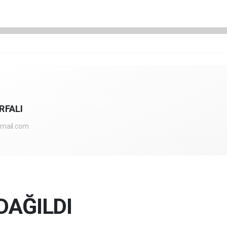
RFALI
mail.com
DAĞILDI