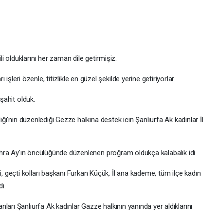
li olduklarını her zaman dile getirmişiz.
ı işleri özenle, titizlikle en güzel şekilde yerine getiriyorlar.
 şahit olduk.
lığı'nın düzenlediği Gezze halkına destek icin Şanlıurfa Ak kadınlar İl
Zehra Ay'ın öncülüğünde düzenlenen proğram oldukça kalabalık idi.
geçti kolları başkanı Furkan Küçük, İl ana kademe, tüm ilçe kadın
ı.
ları Şanlıurfa Ak kadınlar Gazze halkının yanında yer aldıklarını