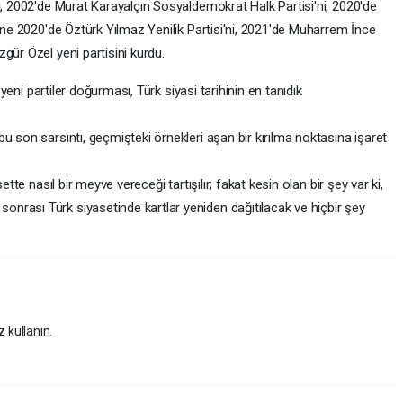
i, 2002'de Murat Karayalçın Sosyaldemokrat Halk Partisi'ni, 2020'de
yine 2020'de Öztürk Yılmaz Yenilik Partisi'ni, 2021'de Muharrem İnce
gür Özel yeni partisini kurdu.
n yeni partiler doğurması, Türk siyasi tarihinin en tanıdık
u son sarsıntı, geçmişteki örnekleri aşan bir kırılma noktasına işaret
ette nasıl bir meyve vereceği tartışılır; fakat kesin olan bir şey var ki,
nrası Türk siyasetinde kartlar yeniden dağıtılacak ve hiçbir şey
z kullanın.