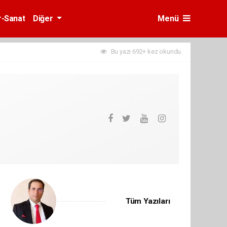
r-Sanat
Diğer
Menü
Bu yazı 692+ kez okundu.
Tüm Yazıları