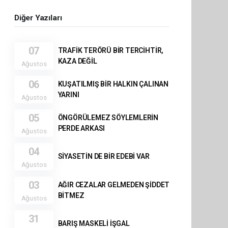
Diğer Yazıları
07
TRAFİK TERÖRÜ BİR TERCİHTİR,
KAZA DEĞİL
Ağustos
06
KUŞATILMIŞ BİR HALKIN ÇALINAN
YARINI
Ağustos
05
ÖNGÖRÜLEMEZ SÖYLEMLERİN
PERDE ARKASI
Ağustos
04
SİYASETİN DE BİR EDEBİ VAR
Ağustos
03
AĞIR CEZALAR GELMEDEN ŞİDDET
BİTMEZ
Ağustos
31
BARIŞ MASKELİ İŞGAL