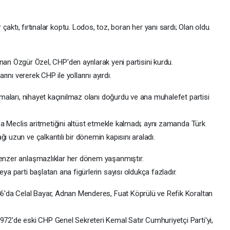
aktı, fırtınalar koptu. Lodos, toz, boran her yanı sardı; Olan oldu.
nan Özgür Özel, CHP'den ayrılarak yeni partisini kurdu.
arını vererek CHP ile yollarını ayırdı.
ışmaları, nihayet kaçınılmaz olanı doğurdu ve ana muhalefet partisi
ızca Meclis aritmetiğini altüst etmekle kalmadı; aynı zamanda Türk
ı uzun ve çalkantılı bir dönemin kapısını araladı.
benzer anlaşmazlıklar her dönem yaşanmıştır.
eya parti başlatan ana figürlerin sayısı oldukça fazladır.
946'da Celal Bayar, Adnan Menderes, Fuat Köprülü ve Refik Koraltan
972'de eski CHP Genel Sekreteri Kemal Satır Cumhuriyetçi Parti'yi,