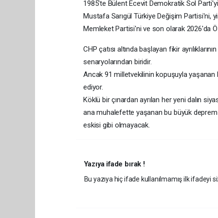
1985'te Bülent Ecevit Demokratik Sol Parti'y
Mustafa Sarıgül Türkiye Değişim Partisi'ni, 
Memleket Partisi'ni ve son olarak 2026'da Öz
CHP çatısı altında başlayan fikir ayrılıklarını
senaryolarından biridir.
Ancak 91 milletvekilinin kopuşuyla yaşanan b
ediyor.
Köklü bir çınardan ayrılan her yeni dalın siyas
ana muhalefette yaşanan bu büyük deprem so
eskisi gibi olmayacak.
Yazıya ifade bırak !
Bu yazıya hiç ifade kullanılmamış ilk ifadeyi si