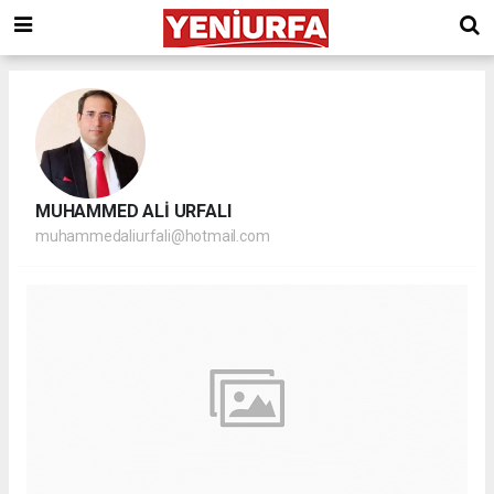
MUHAMMED ALİ URFALI
muhammedaliurfali@hotmail.com