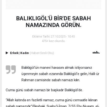
BALIKLIGÖL'Ü BİR'DE SABAH
NAMAZINDA GÖRÜN.
Ekleme Tarihi: 27.10.2025 - 10:45
475+ kez okundu.
Erkek
|
Kadın
(Haberi Sesli Oku)
Balıklıgöl'ün manevi havasını almak istiyorsanız
üşenmeyin sabah ezanında Balıklıgöl'e gelin, Halil-ür
Rahman camisinde sabah namazı kılın.
Cuma günü sabah namazı bir başkadır Balıklıgöl'de.
“Allah katında en faziletli namaz, cuma günü cemaatle kılınan
sabah namazıdır.”(Beyhaki, Şuabu’l-İman, 7/55; Ebu Nuaym, el-