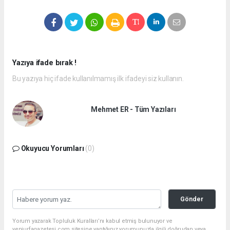
Yazıya ifade bırak !
Bu yazıya hiç ifade kullanılmamış ilk ifadeyi siz kullanın.
Mehmet ER - Tüm Yazıları
Okuyucu Yorumları
(0)
Gönder
Yorum yazarak Topluluk Kuralları’nı kabul etmiş bulunuyor ve
yeniurfagazetesi.com sitesine yaptığınız yorumunuzla ilgili doğrudan veya