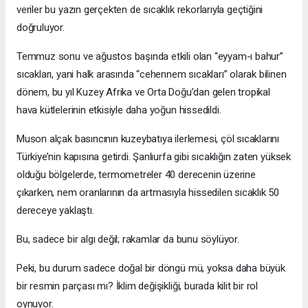
veriler bu yazın gerçekten de sıcaklık rekorlarıyla geçtiğini
doğruluyor.
Temmuz sonu ve ağustos başında etkili olan “eyyam-ı bahur”
sıcakları, yani halk arasında “cehennem sıcakları” olarak bilinen
dönem, bu yıl Kuzey Afrika ve Orta Doğu’dan gelen tropikal
hava kütlelerinin etkisiyle daha yoğun hissedildi.
Muson alçak basıncının kuzeybatıya ilerlemesi, çöl sıcaklarını
Türkiye’nin kapısına getirdi. Şanlıurfa gibi sıcaklığın zaten yüksek
olduğu bölgelerde, termometreler 40 derecenin üzerine
çıkarken, nem oranlarının da artmasıyla hissedilen sıcaklık 50
dereceye yaklaştı.
Bu, sadece bir algı değil; rakamlar da bunu söylüyor.
Peki, bu durum sadece doğal bir döngü mü, yoksa daha büyük
bir resmin parçası mı? İklim değişikliği, burada kilit bir rol
oynuyor.