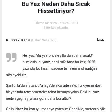
Bu Yaz Neden Daha Sıcak
Hissettiriyor?
Ekleme Tarihi: 25.07.2025 - 13:11
318+ kez okundu.
Erkek
|
Kadın
(Haberi Sesli Oku)
Her yaz “Bu yaz önceki yıllardan daha sıcak!”
cümlesini duyarız, değil mi? Ama bu kez, 2025
yazında, bu hissin sadece bir izlenim olmadığını
söyleyebiliriz.
Şanlıurfa’dan İstanbul’a, Ege’den Karadeniz’e, Türkiye’nin dört
bir yanında termometreler rekor kırmaya yakın. Peki, bu yaz
neden geçmiş yıllara göre daha bunaltıcı?
Gelin, biraz bu konuyu masaya yatıralım.Öncelikle, meteorolojik