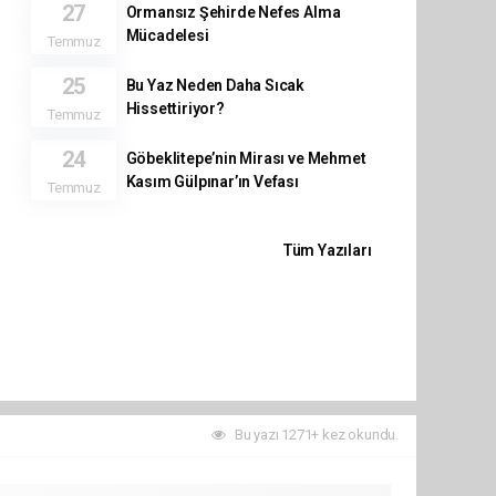
27
Ormansız Şehirde Nefes Alma
Mücadelesi
Temmuz
25
Bu Yaz Neden Daha Sıcak
Hissettiriyor?
Temmuz
24
Göbeklitepe’nin Mirası ve Mehmet
Kasım Gülpınar’ın Vefası
Temmuz
Tüm Yazıları
Bu yazı 1271+ kez okundu.