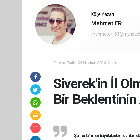
Köşe Yazarı
Mehmet ER
mehmeter_63@mynet.
Ekleme Tarihi: 05 Haziran 2026 -Cuma
Siverek'in İl Ol
Bir Beklentinin
Şanlıurfa'nın en büyük ilçelerinden biri ol