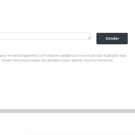
Gönder
uyor ve yeniurfagazetesi.com sitesine yaptığınız yorumunuzla ilgili doğrudan veya
. Yazılan tüm yorumlardan site yönetimi hiçbir şekilde sorumlu tutulamaz.