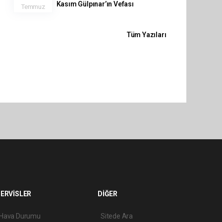
Kasım Gülpınar’ın Vefası
Temmuz
Tüm Yazıları
ERVİSLER
DİĞER
Hava Durumu
Sitede Ara