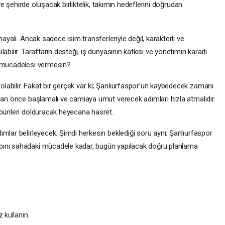
 ve şehirde oluşacak birliktelik, takımın hedeflerini doğrudan
ayali. Ancak sadece isim transferleriyle değil, karakterli ve
bilir. Taraftarın desteği, iş dünyasının katkısı ve yönetimin kararlı
e mücadelesi vermesin?
abilir. Fakat bir gerçek var ki; Şanlıurfaspor'un kaybedecek zamanı
r an önce başlamalı ve camiaya umut verecek adımları hızla atmalıdır.
ibünleri dolduracak heyecana hasret.
mlar belirleyecek. Şimdi herkesin beklediği soru aynı: Şanlıurfaspor
bını sahadaki mücadele kadar, bugün yapılacak doğru planlama
z kullanın.