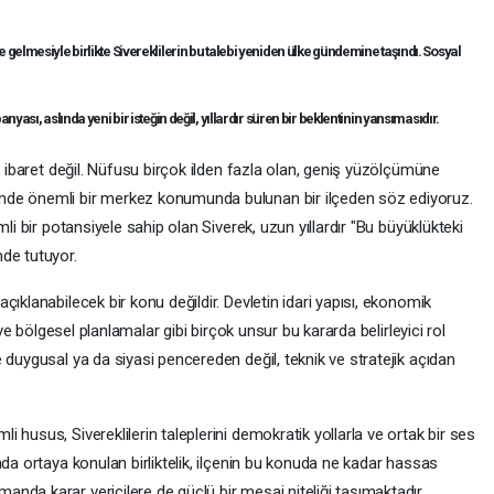
gelmesiyle birlikte Sivereklilerin bu talebi yeniden ülke gündemine taşındı. Sosyal
yası, aslında yeni bir isteğin değil, yıllardır süren bir beklentinin yansımasıdır.
n ibaret değil. Nüfusu birçok ilden fazla olan, geniş yüzölçümüne
nde önemli bir merkez konumunda bulunan bir ilçeden söz ediyoruz.
li bir potansiyele sahip olan Siverek, uzun yıllardır "Bu büyüklükteki
de tutuyor.
ıklanabilecek bir konu değildir. Devletin idari yapısı, ekonomik
 ve bölgesel planlamalar gibi birçok unsur bu kararda belirleyici rol
 duygusal ya da siyasi pencereden değil, teknik ve stratejik açıdan
 husus, Sivereklilerin taleplerini demokratik yollarla ve ortak bir ses
ada ortaya konulan birliktelik, ilçenin bu konuda ne kadar hassas
nda karar vericilere de güçlü bir mesaj niteliği taşımaktadır.