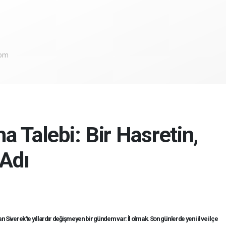
com
ma Talebi: Bir Hasretin,
 Adı
an Siverek'te yıllardır değişmeyen bir gündem var: İl olmak. Son günlerde yeni il ve ilçe