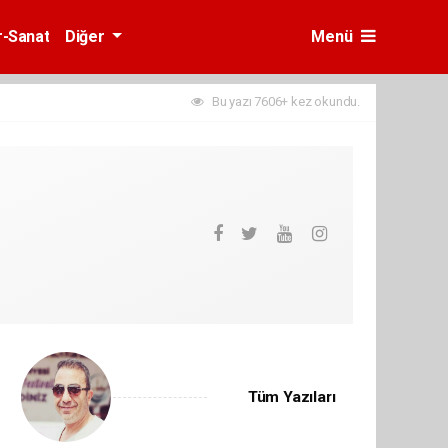
r-Sanat
Diğer
Menü
Bu yazı 7606+ kez okundu.
Tüm Yazıları