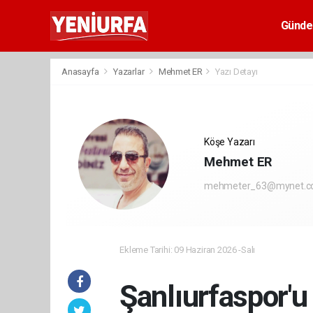
Günd
Anasayfa
Yazarlar
Mehmet ER
Yazı Detayı
Köşe Yazarı
Mehmet ER
mehmeter_63@mynet.
Ekleme Tarihi: 09 Haziran 2026 -Salı
Şanlıurfaspor'u