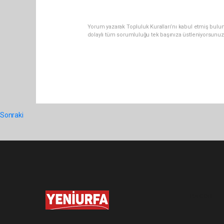
Yorum yazarak Topluluk Kuralları’nı kabul etmiş bulun
dolaylı tüm sorumluluğu tek başınıza üstleniyorsunuz
Sonraki
Pro-0.041