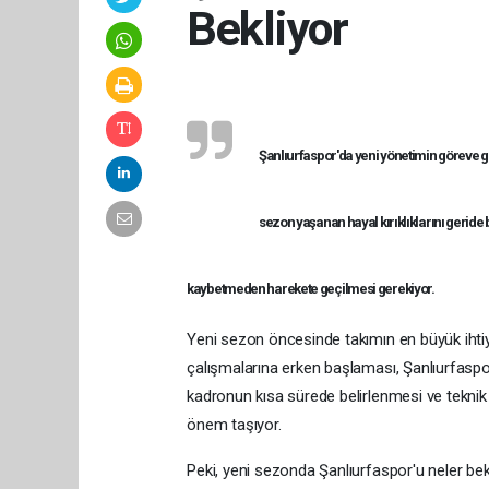
Bekliyor
Şanlıurfaspor'da yeni yönetimin göreve gel
sezon yaşanan hayal kırıklıklarını geride
kaybetmeden harekete geçilmesi gerekiyor.
Yeni sezon öncesinde takımın en büyük ihtiy
çalışmalarına erken başlaması, Şanlıurfaspor'
kadronun kısa sürede belirlenmesi ve teknik 
önem taşıyor.
Peki, yeni sezonda Şanlıurfaspor'u neler b