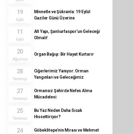
19
Minnetle ve Şükranla: 19 Eylül
Gaziler Günü Üzerine
Eylül
11
Alt Yapı, Şanlıurfaspor’un Geleceği
Olmalı!
Eylül
20
Organ Bağışı: Bir Hayat Kurtarır
Ağustos
28
Ciğerlerimiz Yanıyor: Orman
Yangınları ve Geleceğimiz
Temmuz
27
Ormansız Şehirde Nefes Alma
Mücadelesi
Temmuz
25
Bu Yaz Neden Daha Sıcak
Hissettiriyor?
Temmuz
24
Göbeklitepe’nin Mirası ve Mehmet