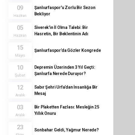
09
Şanlıurfaspor'u Zorlu Bir Sezon
Bekliyor
Haziran
05
Siverek'in İl Olma Talebi: Bir
Hasretin, Bir Beklentinin Adı
Haziran
15
Şanlıurfaspor’da Gözler Kongrede
Mayıs
10
Depremin Üzerinden 3 Yıl Geçti:
Şanlıurfa Nerede Duruyor?
Şubat
12
Sabır Şehri Urfa’dan İnsanlığa Bir
Mesaj
Aralık
03
Bir Plaketten Fazlası: Mesleğin 25
Yıllık Onuru
Aralık
23
Sonbahar Geldi, Yağmur Nerede?
Ekim