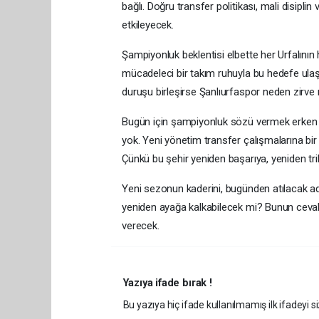
bağlı. Doğru transfer politikası, mali disiplin
etkileyecek.
Şampiyonluk beklentisi elbette her Urfalının h
mücadeleci bir takım ruhuyla bu hedefe ulaşıla
duruşu birleşirse Şanlıurfaspor neden zirv
Bugün için şampiyonluk sözü vermek erken ol
yok. Yeni yönetim transfer çalışmalarına bi
Çünkü bu şehir yeniden başarıya, yeniden tr
Yeni sezonun kaderini, bugünden atılacak adı
yeniden ayağa kalkabilecek mi? Bunun ceva
verecek.
Yazıya ifade bırak !
Bu yazıya hiç ifade kullanılmamış ilk ifadeyi si