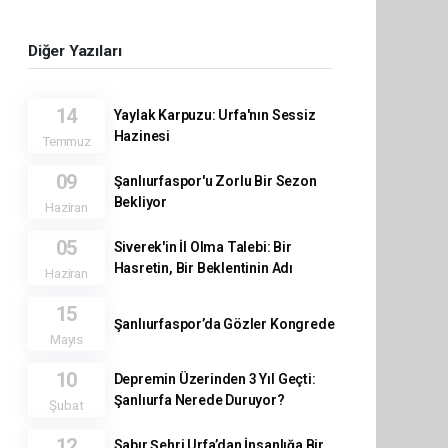
Diğer Yazıları
14
Yaylak Karpuzu: Urfa'nın Sessiz
Hazinesi
Temmuz
09
Şanlıurfaspor'u Zorlu Bir Sezon
Bekliyor
Haziran
05
Siverek'in İl Olma Talebi: Bir
Hasretin, Bir Beklentinin Adı
Haziran
15
Şanlıurfaspor’da Gözler Kongrede
Mayıs
10
Depremin Üzerinden 3 Yıl Geçti:
Şanlıurfa Nerede Duruyor?
Şubat
12
Sabır Şehri Urfa’dan İnsanlığa Bir