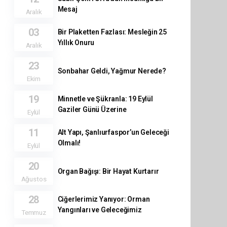
Mesaj
Aralık
03
Bir Plaketten Fazlası: Mesleğin 25
Yıllık Onuru
Aralık
23
Sonbahar Geldi, Yağmur Nerede?
Ekim
19
Minnetle ve Şükranla: 19 Eylül
Gaziler Günü Üzerine
Eylül
11
Alt Yapı, Şanlıurfaspor’un Geleceği
Olmalı!
Eylül
20
Organ Bağışı: Bir Hayat Kurtarır
Ağustos
28
Ciğerlerimiz Yanıyor: Orman
Yangınları ve Geleceğimiz
Temmuz