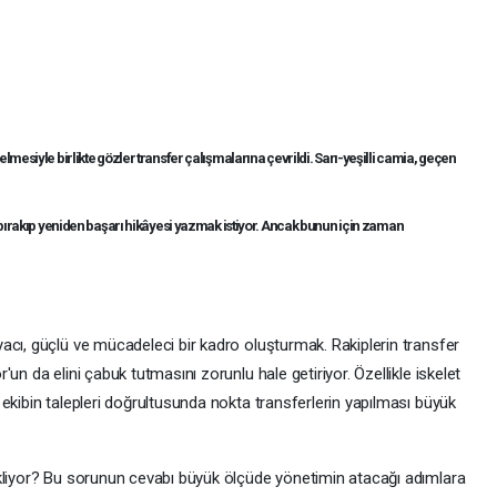
mesiyle birlikte gözler transfer çalışmalarına çevrildi. Sarı-yeşilli camia, geçen
 bırakıp yeniden başarı hikâyesi yazmak istiyor. Ancak bunun için zaman
acı, güçlü ve mücadeleci bir kadro oluşturmak. Rakiplerin transfer
un da elini çabuk tutmasını zorunlu hale getiriyor. Özellikle iskelet
ekibin talepleri doğrultusunda nokta transferlerin yapılması büyük
ekliyor? Bu sorunun cevabı büyük ölçüde yönetimin atacağı adımlara