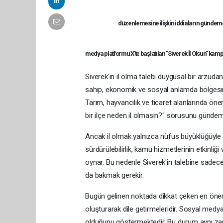
düzenlemesine ilişkin iddiaların gündeme 
medya platformu X'te başlatılan "Siverek İl Olsun" kampan
Siverek'in il olma talebi duygusal bir arzuda
sahip, ekonomik ve sosyal anlamda bölgesi
Tarım, hayvancılık ve ticaret alanlarında önem
bir ilçe neden il olmasın?" sorusunu gündem
Ancak il olmak yalnızca nüfus büyüklüğüyle aç
sürdürülebilirlik, kamu hizmetlerinin etkinliği
oynar. Bu nedenle Siverek'in talebine sadece
da bakmak gerekir.
Bugün gelinen noktada dikkat çeken en önemli
oluşturarak dile getirmeleridir. Sosyal medy
olduğunu göstermektedir. Bu durum aynı zama