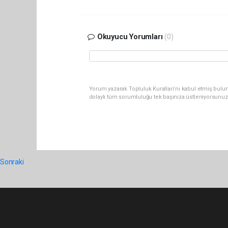
Okuyucu Yorumları
(0)
Yorum yazarak Topluluk Kuralları’nı kabul etmiş bulun
dolaylı tüm sorumluluğu tek başınıza üstleniyorsunuz
Sonraki