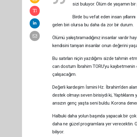
sizi buluyor. Ölüm de yaşamın bi
Birde bu vefat eden insan yılları
gelen biri olursa bu daha da zor bir durum.
Ölümü yakıştıramadığınız insanlar vardır haya
kendisini tanıyan insanlar onun değerini yaşar
Bu satırları niçin yazdığımı sizde tahmin et
can dostum İbrahim TORU’yu kaybetmenin d
çalışacağım.
Değerli kardeşim İsmini Hz. İbrahim’den ala
destek olmayı seven birisiydi ki, Yaptıklar
ansızın genç yaşta seni buldu. Korona denen
Halbuki daha yolun başında yapacak bir çok 
daha ne güzel programlara yer verecektin. Ga
biliyor.