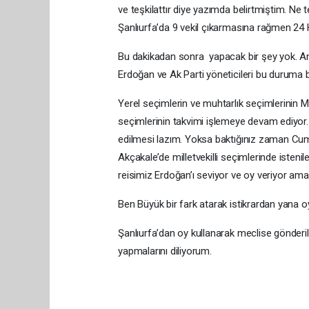
ve teşkilattır diye yazımda belirtmiştim. Ne 
Şanlıurfa’da 9 vekil çıkarmasına rağmen 24 H
Bu dakikadan sonra yapacak bir şey yok. 
Erdoğan ve Ak Parti yöneticileri bu duruma 
Yerel seçimlerin ve muhtarlık seçimlerinin Ma
seçimlerinin takvimi işlemeye devam ediyor
edilmesi lazım. Yoksa baktığınız zaman Cu
Akçakale’de milletvekilli seçimlerinde ist
reisimiz Erdoğan’ı seviyor ve oy veriyor ama b
Ben Büyük bir fark atarak istikrardan yana 
Şanlıurfa’dan oy kullanarak meclise gönderile
yapmalarını diliyorum.