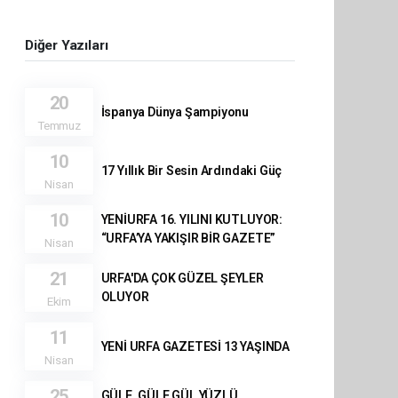
Diğer Yazıları
20
İspanya Dünya Şampiyonu
Temmuz
10
17 Yıllık Bir Sesin Ardındaki Güç
Nisan
10
YENİURFA 16. YILINI KUTLUYOR:
“URFA’YA YAKIŞIR BİR GAZETE”
Nisan
21
URFA'DA ÇOK GÜZEL ŞEYLER
OLUYOR
Ekim
11
YENİ URFA GAZETESİ 13 YAŞINDA
Nisan
25
GÜLE, GÜLE GÜL YÜZLÜ