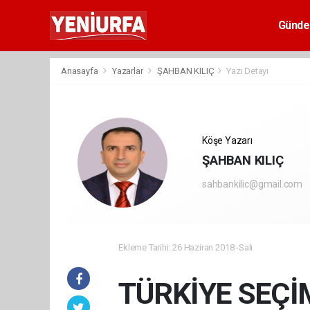
Günd
Anasayfa
Yazarlar
ŞAHBAN KILIÇ
Yazı Detayı
Köşe Yazarı
ŞAHBAN KILIÇ
sahbankilic@gmail.com
Ekleme Tarihi: 26 Haziran 2018 -Salı
TÜRKİYE SEÇİ