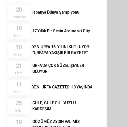
20
İspanya Dünya Şampiyonu
Temmuz
10
17 Yıllık Bir Sesin Ardındaki Güç
Nisan
10
YENİURFA 16. YILINI KUTLUYOR:
“URFA’YA YAKIŞIR BİR GAZETE”
Nisan
21
URFA'DA ÇOK GÜZEL ŞEYLER
OLUYOR
Ekim
11
YENİ URFA GAZETESİ 13 YAŞINDA
Nisan
25
GÜLE, GÜLE GÜL YÜZLÜ
KARDEŞİM
Eylül
10
GÖZÜMÜZ AYDIN VALİMİZ