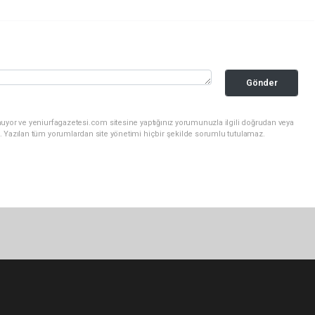
Gönder
uyor ve yeniurfagazetesi.com sitesine yaptığınız yorumunuzla ilgili doğrudan veya
. Yazılan tüm yorumlardan site yönetimi hiçbir şekilde sorumlu tutulamaz.