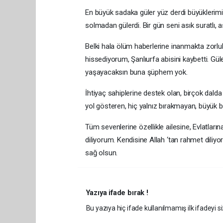
En büyük sadaka güler yüz derdi büyüklerimi
solmadan gülerdi. Bir gün seni asık suratlı,
Belki hala ölüm haberlerine inanmakta zorlu
hissediyorum, Şanlıurfa abisini kaybetti. Gülen
yaşayacaksın buna şüphem yok.
İhtiyaç sahiplerine destek olan, birçok dald
yol gösteren, hiç yalnız bırakmayan, büyük 
Tüm sevenlerine özellikle ailesine, Evlatları
diliyorum. Kendisine Allah ‘tan rahmet diliy
sağ olsun.
Yazıya ifade bırak !
Bu yazıya hiç ifade kullanılmamış ilk ifadeyi si