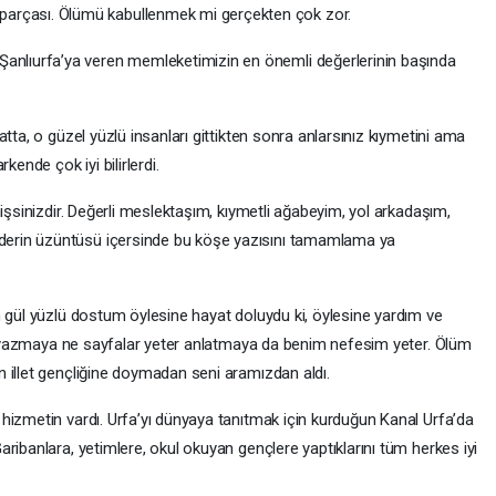
r parçası. Ölümü kabullenmek mi gerçekten çok zor.
nı Şanlıurfa’ya veren memleketimizin en önemli değerlerinin başında
tta, o güzel yüzlü insanları gittikten sonra anlarsınız kıymetini ama
kende çok iyi bilirlerdi.
mişsinizdir. Değerli meslektaşım, kıymetli ağabeyim, yol arkadaşım,
erin üzüntüsü içersinde bu köşe yazısını tamamlama ya
n gül yüzlü dostum öylesine hayat doluydu ki, öylesine yardım ve
ını yazmaya ne sayfalar yeter anlatmaya da benim nefesim yeter. Ölüm
 illet gençliğine doymadan seni aramızdan aldı.
hizmetin vardı. Urfa’yı dünyaya tanıtmak için kurduğun Kanal Urfa’da
ribanlara, yetimlere, okul okuyan gençlere yaptıklarını tüm herkes iyi