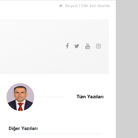
Bu yazı 1106+ kez okundu.
Tüm Yazıları
Diğer Yazıları