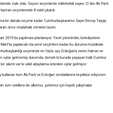
tekimde öyle oldu. Geçen seçimlerde milletvekili sayısı 12 ikin Ak Parti
aziran seçimlerinde 8 vekil çıkardı.
Ama bir dahaki seçime kadar Cumhurbaşkanımız Sayın Recep Tayyip
biran önce müdahale etmeleri lazım.
rt 2019'da yapılması planlanıyor. Yerel yönetimler, belediyelerin
. Mart’ta yapılacak ola yerel seçimlere kadar bu duruma müdahale
mhurbaşkanlığı seçiminde en fazla oyu Erdoğan’a veren Harran ve
enilen oylar gelmemiş durumda, demek ki burada yaşayan halk Cumhur
ir sıkıntı var ki vekil adaylarına istenilen oylar gelmiyor.
oy kullanan tüm Ak Parti ve Erdoğan sevdalılarına teşekkür ediyorum.
n tüm vekillere de ülkemiz, şehrimiz için hayırlı çalışmalar