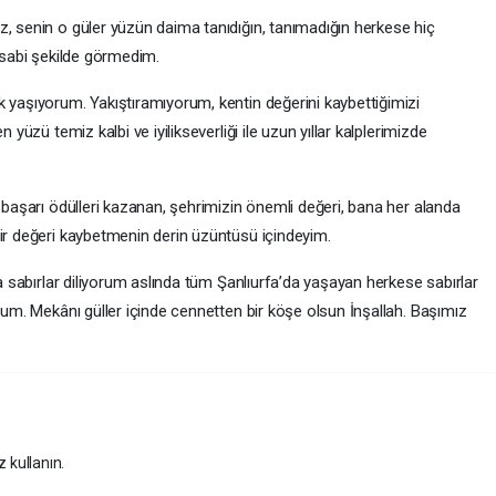
z, senin o güler yüzün daima tanıdığın, tanımadığın herkese hiç
 asabi şekilde görmedim.
k yaşıyorum. Yakıştıramıyorum, kentin değerini kaybettiğimizi
 yüzü temiz kalbi ve iyilikseverliği ile uzun yıllar kalplerimizde
a başarı ödülleri kazanan, şehrimizin önemli değeri, bana her alanda
bir değeri kaybetmenin derin üzüntüsü içindeyim.
na sabırlar diliyorum aslında tüm Şanlıurfa’da yaşayan herkese sabırlar
orum. Mekânı güller içinde cennetten bir köşe olsun İnşallah. Başımız
z kullanın.