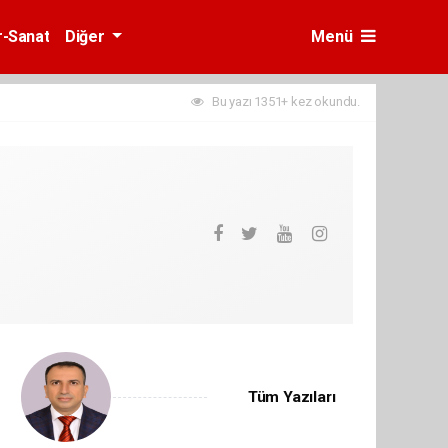
r-Sanat
Diğer
Menü
Bu yazı 1351+ kez okundu.
Tüm Yazıları