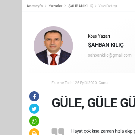
Anasayfa
Yazarlar
ŞAHBAN KILIÇ
Yazı Detayı
Köşe Yazarı
ŞAHBAN KILIÇ
sahbankilic@gmail.com
Ekleme Tarihi: 25 Eylül 2020 -Cuma
GÜLE, GÜLE G
Hayat çok kısa zaman hızla akıp g