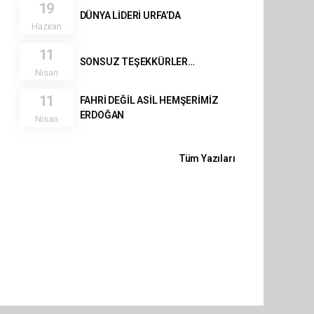
19
DÜNYA LİDERİ URFA’DA
Haziran
11
SONSUZ TEŞEKKÜRLER…
Nisan
11
FAHRİ DEĞİL ASİL HEMŞERİMİZ
ERDOĞAN
Nisan
Tüm Yazıları