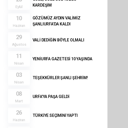
KARDEŞİM
Eylül
10
GÖZÜMÜZ AYDIN VALİMİZ
ŞANLIURFA’DA KALDI
Haziran
29
VALİ DEDİĞİN BÖYLE OLMALI
Ağustos
11
YENİURFA GAZETESİ 10 YAŞINDA
Nisan
03
TEŞEKKÜRLER ŞANLI ŞEHRİM!
Nisan
08
URFA'YA PAŞA GELDİ
Mart
26
TÜRKİYE SEÇİMİNİ YAPTI
Haziran