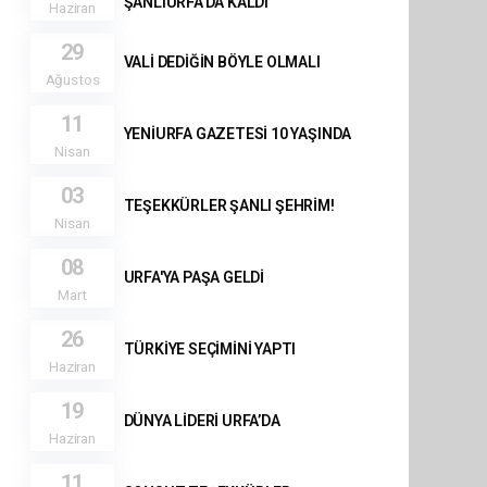
ŞANLIURFA’DA KALDI
Haziran
29
VALİ DEDİĞİN BÖYLE OLMALI
Ağustos
11
YENİURFA GAZETESİ 10 YAŞINDA
Nisan
03
TEŞEKKÜRLER ŞANLI ŞEHRİM!
Nisan
08
URFA'YA PAŞA GELDİ
Mart
26
TÜRKİYE SEÇİMİNİ YAPTI
Haziran
19
DÜNYA LİDERİ URFA’DA
Haziran
11