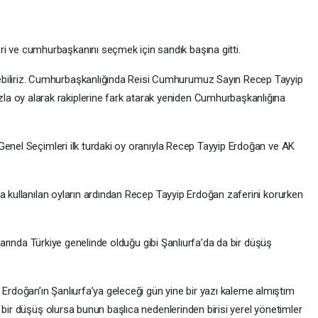
leri ve cumhurbaşkanını seçmek için sandık başına gitti.
iyebiliriz. Cumhurbaşkanlığında Reisi Cumhurumuz Sayın Recep Tayyip
azla oy alarak rakiplerine fark atarak yeniden Cumhurbaşkanlığına
Genel Seçimleri ilk turdaki oy oranıyla Recep Tayyip Erdoğan ve AK
a kullanılan oyların ardından Recep Tayyip Erdoğan zaferini korurken
ylarında Türkiye genelinde olduğu gibi Şanlıurfa’da da bir düşüş
doğan’ın Şanlıurfa’ya geleceği gün yine bir yazı kaleme almıştım
 bir düşüş olursa bunun başlıca nedenlerinden birisi yerel yönetimler