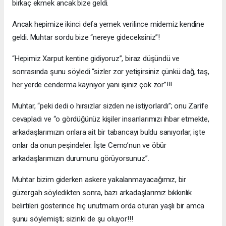
birkaç ekmek ancak bize geldi.
Ancak hepimize ikinci defa yemek verilince midemiz kendine
geldi. Muhtar sordu bize “nereye gideceksiniz”!
“Hepimiz Xarput kentine gidiyoruz”, biraz düşündü ve
sonrasında şunu söyledi “sizler zor yetişirsiniz çünkü dağ, taş,
her yerde cenderma kaynıyor yani işiniz çok zor”!!!
Muhtar, “peki dedi o hırsızlar sizden ne istiyorlardı”; onu Zarife
cevapladı ve “o gördüğünüz kişiler insanlarımızı ihbar etmekte,
arkadaşlarımızın onlara ait bir tabancayı buldu sanıyorlar, işte
onlar da onun peşindeler. İşte Cemo’nun ve öbür
arkadaşlarımızın durumunu görüyorsunuz”.
Muhtar bizim giderken askere yakalanmayacağımız, bir
güzergah söyledikten sonra, bazı arkadaşlarımız bıkkınlık
belirtileri gösterince hiç unutmam orda oturan yaşlı bir amca
şunu söylemişti; sizinki de şu oluyor!!!