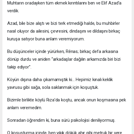
Muhtarın oradayken tüm ekmek kırıntılarını ben ve Elif Azad’a
verdik.
Azad, bile bize alıştı ve bizi terk etmediği halde, bu muhbirler
nasıl oluyor da ailesini, çevresini, dindaşını ve dildaşını birkaç
kuruşa satıyor buna anlam veremiyorum.
Bu düşünceler içinde yürürken, Rênas; birkaç defa arkasına
dönüp durdu ve aniden “arkadaşlar dağılın arkamızda biri bizi
takip ediyor”.
Köyün dışına daha çıkamamıştık ki… Hepimiz kınalı keklik
yavrusu gibi sağa, sola saklanmak için koşuştuk.
Bizimle birlikte köylü Rıza’da koştu, ancak onun koşmasına pek
anlam veremedim.
Sonradan öğrendim ki, buna sürü psikolojisi deniliyormuş.
O koşuşturma içinde, ben yıkık dökük ahır gibi metruk bir yere