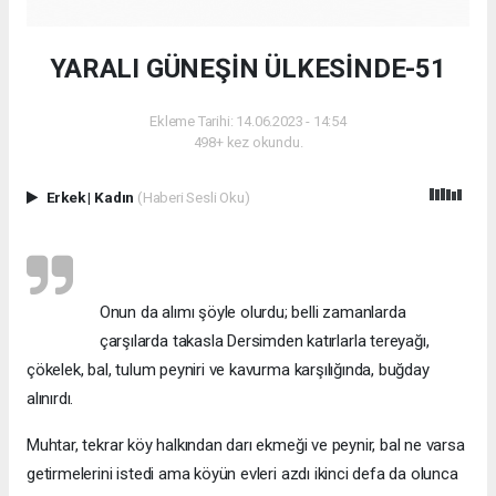
YARALI GÜNEŞİN ÜLKESİNDE-51
Ekleme Tarihi: 14.06.2023 - 14:54
498+ kez okundu.
Erkek
|
Kadın
(Haberi Sesli Oku)
Onun da alımı şöyle olurdu; belli zamanlarda
çarşılarda takasla Dersimden katırlarla tereyağı,
çökelek, bal, tulum peyniri ve kavurma karşılığında, buğday
alınırdı.
Muhtar, tekrar köy halkından darı ekmeği ve peynir, bal ne varsa
getirmelerini istedi ama köyün evleri azdı ikinci defa da olunca