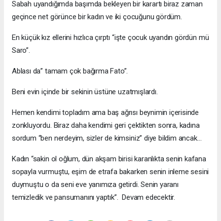
Sabah uyandığımda başımda bekleyen bir karartı biraz zaman
geçince net görünce bir kadın ve iki çocuğunu gördüm.
En küçük kız ellerini hızlıca çırptı “işte çocuk uyandın gördün mü
Saro”.
Ablası da” tamam çok bağırma Fato”.
Beni evin içinde bir sekinin üstüne uzatmışlardı.
Hemen kendimi topladım ama baş ağrısı beynimin içerisinde
zonkluyordu. Biraz daha kendimi geri çektikten sonra, kadına
sordum “ben nerdeyim, sizler de kimsiniz” diye bildim ancak…
Kadın “sakin ol oğlum, dün akşam birisi karanlıkta senin kafana
sopayla vurmuştu, eşim de etrafa bakarken senin inleme sesini
duymuştu o da seni eve yanımıza getirdi. Senin yaranı
temizledik ve pansumanını yaptık”. Devam edecektir.