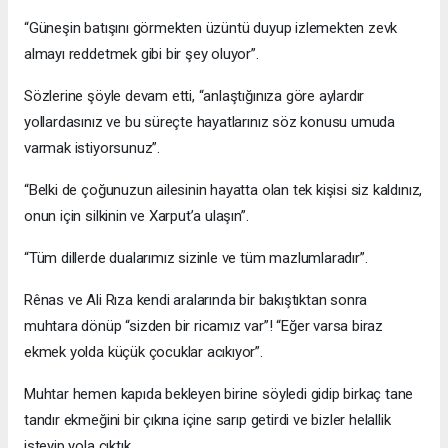
“Güneşin batışını görmekten üzüntü duyup izlemekten zevk
almayı reddetmek gibi bir şey oluyor”.
Sözlerine şöyle devam etti, “anlaştığınıza göre aylardır
yollardasınız ve bu süreçte hayatlarınız söz konusu umuda
varmak istiyorsunuz”.
“Belki de çoğunuzun ailesinin hayatta olan tek kişisi siz kaldınız,
onun için silkinin ve Xarput’a ulaşın”.
“Tüm dillerde dualarımız sizinle ve tüm mazlumlaradır”.
Rênas ve Ali Rıza kendi aralarında bir bakıştıktan sonra
muhtara dönüp “sizden bir ricamız var”! “Eğer varsa biraz
ekmek yolda küçük çocuklar acıkıyor”.
Muhtar hemen kapıda bekleyen birine söyledi gidip birkaç tane
tandır ekmeğini bir çıkına içine sarıp getirdi ve bizler helallik
isteyip yola çıktık.