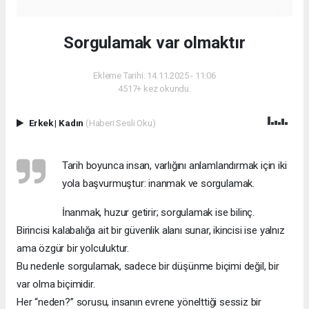
Sorgulamak var olmaktır
Ekleme Tarihi: 14.11.2025 - 11:06
4517+ kez okundu.
Erkek
|
Kadın
(Haberi Sesli Oku)
Tarih boyunca insan, varlığını anlamlandırmak için iki
yola başvurmuştur: inanmak ve sorgulamak.
İnanmak, huzur getirir; sorgulamak ise bilinç.
Birincisi kalabalığa ait bir güvenlik alanı sunar, ikincisi ise yalnız
ama özgür bir yolculuktur.
Bu nedenle sorgulamak, sadece bir düşünme biçimi değil, bir
var olma biçimidir.
Her “neden?” sorusu, insanın evrene yönelttiği sessiz bir