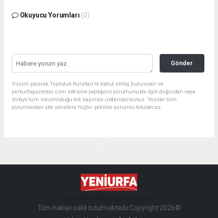
Okuyucu Yorumları
(0)
Gönder
Yorum yazarak Topluluk Kuralları’nı kabul etmiş bulunuyor ve
yeniurfagazetesi.com sitesine yaptığınız yorumunuzla ilgili doğrudan veya
dolaylı tüm sorumluluğu tek başınıza üstleniyorsunuz. Yazılan tüm
yorumlardan site yönetimi hiçbir şekilde sorumlu tutulamaz.
haber paketi
haber scripti
haber yazılımı
Tüm hakları saklı tutulmaktadır.Copyright 2026©