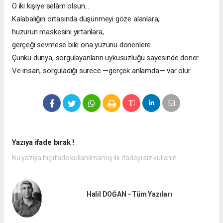
O iki kişiye selâm olsun…
Kalabalığın ortasında düşünmeyi göze alanlara,
huzurun maskesini yırtanlara,
gerçeği sevmese bile ona yüzünü dönenlere.
Çünkü dünya, sorgulayanların uykusuzluğu sayesinde döner.
Ve insan, sorguladığı sürece —gerçek anlamda— var olur.
Yazıya ifade bırak !
Bu yazıya hiç ifade kullanılmamış ilk ifadeyi siz kullanın.
Halil DOĞAN - Tüm Yazıları