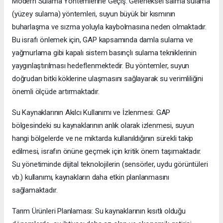
Modern Sulama Yöntemlerine Geçiş: Geleneksel salma sulama
(yüzey sulama) yöntemleri, suyun büyük bir kısmının
buharlaşma ve sızma yoluyla kaybolmasına neden olmaktadır.
Bu israfı önlemek için, GAP kapsamında damla sulama ve
yağmurlama gibi kapalı sistem basınçlı sulama tekniklerinin
yaygınlaştırılması hedeflenmektedir. Bu yöntemler, suyun
doğrudan bitki köklerine ulaşmasını sağlayarak su verimliliğini
önemli ölçüde artırmaktadır.
Su Kaynaklarının Akılcı Kullanımı ve İzlenmesi: GAP
bölgesindeki su kaynaklarının anlık olarak izlenmesi, suyun
hangi bölgelerde ve ne miktarda kullanıldığının sürekli takip
edilmesi, israfın önüne geçmek için kritik önem taşımaktadır.
Su yönetiminde dijital teknolojilerin (sensörler, uydu görüntüleri
vb.) kullanımı, kaynakların daha etkin planlanmasını
sağlamaktadır.
Tarım Ürünleri Planlaması: Su kaynaklarının kısıtlı olduğu