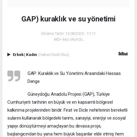
GAP) kuraklık ve su yönetimi
Ekleme Tarihi: 14.08.2025 - 11:11
442+ kez okundu.
Erkek
|
Kadın
(Haberi Sesli Oku)
GAP: Kuraklık ve Su Yönetimi Arasındaki Hassas
Denge
Güneydoğu Anadolu Projesi (GAP), Türkiye
Cumhuriyeti tarihinin en büyük ve en kapsamlı bölgesel
kalkınma projelerinden biridir. Fırat ve Dicle nehirlerinin bereketli
sularını kullanarak bölgedeki tarımı, sanayiyi, enerjiyi ve sosyal
yapıyı dönüştürmeyi amaçlayan bu devasa proje,
başlangıcından bu yana hem büyük başarılar elde etmiş hem