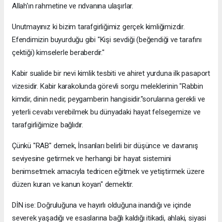
Allah'ın rahmetine ve rıdvanına ulaşırlar.
Unutmayınız ki bizim tarafgirliğimiz gerçek kimliğimizdir.
Efendimizin buyurduğu gibi "Kişi sevdiği (beğendiği ve tarafını
çektiği) kimselerle beraberdir."
Kabir sualide bir nevi kimlik tesbiti ve ahiret yurduna ilk pasaport
vizesidir. Kabir karakolunda görevli sorgu meleklerinin "Rabbin
kimdir, dinin nedir, peygamberin hangisidir."sorularına gerekli ve
yeterli cevabı verebilmek bu dünyadaki hayat felsegemize ve
tarafgirliğimize bağlıdır.
Çünkü "RAB" demek, İnsanları belirli bir düşünce ve davranış
seviyesine getirmek ve herhangi bir hayat sistemini
benimsetmek amacıyla tedricen eğitmek ve yetiştirmek üzere
düzen kuran ve kanun koyan" demektir.
DİN ise: Doğruluğuna ve hayırlı olduğuna inandığı ve içinde
severek yaşadığı ve esaslarına bağlı kaldığı itikadi, ahlaki, siyasi