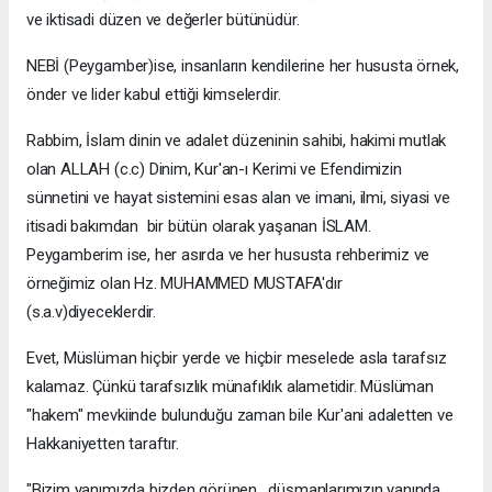
ve iktisadi düzen ve değerler bütünüdür.
NEBİ (Peygamber)ise, insanların kendilerine her hususta örnek,
önder ve lider kabul ettiği kimselerdir.
Rabbim, İslam dinin ve adalet düzeninin sahibi, hakimi mutlak
olan ALLAH (c.c) Dinim, Kur'an-ı Kerimi ve Efendimizin
sünnetini ve hayat sistemini esas alan ve imani, ilmi, siyasi ve
itisadi bakımdan bir bütün olarak yaşanan İSLAM.
Peygamberim ise, her asırda ve her hususta rehberimiz ve
örneğimiz olan Hz. MUHAMMED MUSTAFA'dır
(s.a.v)diyeceklerdir.
Evet, Müslüman hiçbir yerde ve hiçbir meselede asla tarafsız
kalamaz. Çünkü tarafsızlık münafıklık alametidir. Müslüman
"hakem" mevkiinde bulunduğu zaman bile Kur'ani adaletten ve
Hakkaniyetten taraftır.
"Bizim yanımızda bizden görünen, düşmanlarımızın yanında