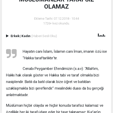
OLAMAZ
Ekleme Tarihi: 07.12.2018 - 10:44
1726+ kez okundu.
Erkek
|
Kadın
(Haberi Sesli Oku)
Hayatın canı İslam, İslamın canı İman, imanın özü ise
"Hakka taraftarlıktır'tır.
Cenabı Peygamber Efendimizin (s.a.v): "Allah'ım,
Hakkı hak olarak göster ve Hakka tabi ve taraf olmakla bizi
nasiplendir. Batılı da batıl olarak bize öğret ve batıldan
uzaklaşmakla bizi şereflendir." mealindeki duası da bu gerçeği
anlatmaktadır.
Müslüman hiçbir olayda ve hiçbir konuda tarafsız kalamaz ve
özellikle her iki tarafı idare eder bir tavır takınamaz. Kur'an'ın