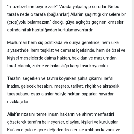
"müzebzebine beyne zalik" "Arada yalpalayıp dururlar. Ne bu
tarafa nede o tarafa (bağlanırlar) Allah'ın şaşırttığı kimselere bir
(çıkış)yolu bulamazsın." dediği, güya açıkgöz geçinen kimseler
aslında nifak hastalığından kurtulamayanlardır.
Müslüman hem dış politikada ve dünya genelinde, hem ülke
siyasetinde, hem teşkilat ve cemaat içerisinde, hem de özel ve
kişisel meselelerde daima haktan, haklıdan ve mazlumdan
taraf olacak, zulme ve haksızlığa karşı tavır koyacaktır.
Tarafını seçerken ve tavrını koyarken şahıs çıkarını, nefsi
inadını, gelecek hesabını, meşrep, tarikat, ırkçılık ve akrabalık
taassubunu esas alanlar haliyle haktan saparlar, hayırdan
uzaklaşırlar.
Allah'ın rızasını, temel insan haklarını ve ahiret menfaatini
gözeterek tarafını belirleyenler, olayları, kişileri ve kuruluşları
Kur'ani ölçülere göre değerlendirenler ise imtihanı kazanır ve