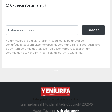
Okuyucu Yorumları
(0)
Gönder
Yorum yazarak Topluluk Kuralları’nı kabul etmiş bulunuyor ve
yeniurfagazetesi.com sitesine yaptığınız yorumunuzla ilgili doğrudan veya
dolaylı tüm sorumluluğu tek başınıza üstleniyorsunuz. Yazılan tüm
yorumlardan site yönetimi hiçbir şekilde sorumlu tutulamaz.
haber paketi
haber scripti
haber yazılımı
Tüm hakları saklı tutulmaktadır.Copyright 2026©
Haber Yazılımı:
Web Aksiyon ®