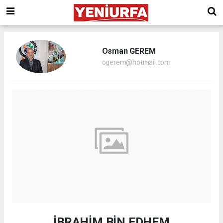
Osman GEREM
ogerem@hotmail.com
İBRAHİM BİN EDHEM