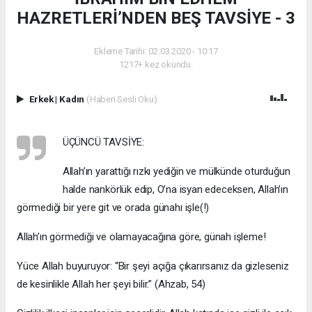
HAZRETLERİ’NDEN BEŞ TAVSİYE - 3
Ekleme Tarihi: 02.03.2020 - 10:17
1217+ kez okundu.
Erkek
|
Kadın
(Haberi Sesli Oku)
ÜÇÜNCÜ TAVSİYE:
Allah’ın yarattığı rızkı yediğin ve mülkünde oturduğun
halde nankörlük edip, O’na isyan edeceksen, Allah’ın
görmediği bir yere git ve orada günahı işle(!)
Allah’ın görmediği ve olamayacağına göre, günah işleme!
Yüce Allah buyuruyor: “Bir şeyi açığa çıkarırsanız da gizleseniz
de kesinlikle Allah her şeyi bilir.” (Ahzab, 54)