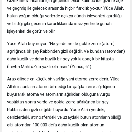
Gizlilik ilkesi insanlar için geçerlidir. Allah katında ise gizli ile açık
ve geçmiş ile gelecek arasında hiçbir farklılık yoktur. Yüce Allah,
halkın yoğun olduğu yerlerde açıkça günah işleyenleri gördüğü
ve bildiği gibi gecenin karanlıklarında ıssız yerlerde günah
işleyenleri de görür ve bilir.
Yüce Allah buyuruyor: “Ne yerde ne de gökte zerre (atom)
ağırlığınca bir şey Rabbinden gizli değildir. Ve bundan (atomdan)
daha küçük ve daha büyük bir şey yok ki apaçık bir kitapta
(Levh-i Mahfuz’da yazılı olmasın.” (Yunus, 61)
Arap dilinde en küçük bir varlığa yani atoma zerre denir. Yüce
Allah insanların atomu bilmediği bir çağda zerre ağırlığınca
buyurarak atoma ve atomların ağırlıkları olduğuna vurgu
yaptıktan sonra yerde ve gökte zerre ağırlığınca bir şey
Rabbinizden gizli değildir buyurdu. Yüce Allah yerdeki,
denizlerdeki, atmosferdeki ve uzaydaki bütün atomların bildiği
gibi atomdan 100.000 defa daha küçük olan atomun