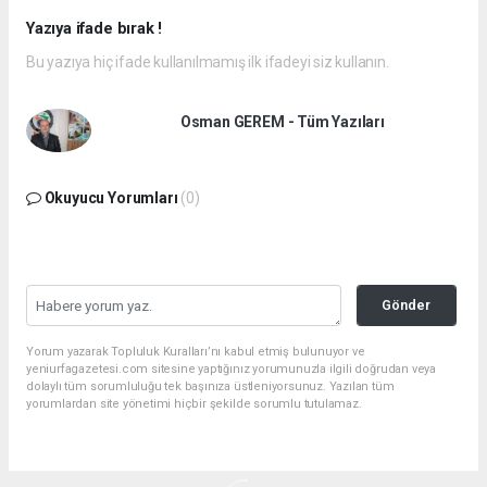
Yazıya ifade bırak !
Bu yazıya hiç ifade kullanılmamış ilk ifadeyi siz kullanın.
Osman GEREM - Tüm Yazıları
Okuyucu Yorumları
(0)
Gönder
Yorum yazarak Topluluk Kuralları’nı kabul etmiş bulunuyor ve
yeniurfagazetesi.com sitesine yaptığınız yorumunuzla ilgili doğrudan veya
dolaylı tüm sorumluluğu tek başınıza üstleniyorsunuz. Yazılan tüm
yorumlardan site yönetimi hiçbir şekilde sorumlu tutulamaz.