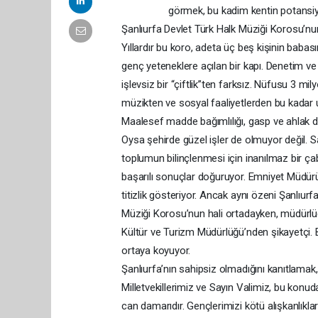
görmek, bu kadim kentin potansiyel
Şanlıurfa Devlet Türk Halk Müziği Korosu’n
Yıllardır bu koro, adeta üç beş kişinin babasını
genç yeteneklere açılan bir kapı. Denetim ve
işlevsiz bir “çiftlik”ten farksız. Nüfusu 3 mi
müzikten ve sosyal faaliyetlerden bu kadar 
Maalesef madde bağımlılığı, gasp ve ahlak dış
Oysa şehirde güzel işler de olmuyor değil. 
toplumun bilinçlenmesi için inanılmaz bir ça
başarılı sonuçlar doğuruyor. Emniyet Müdür
titizlik gösteriyor. Ancak aynı özeni Şanlıu
Müziği Korosu’nun hali ortadayken, müdürlü
Kültür ve Turizm Müdürlüğü’nden şikayetçi. B
ortaya koyuyor.
Şanlıurfa’nın sahipsiz olmadığını kanıtlamak,
Milletvekillerimiz ve Sayın Valimiz, bu konu
can damarıdır. Gençlerimizi kötü alışkanlıkl