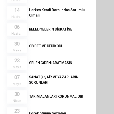
14
Herkes Kendi Borcundan Sorumlu
Olmalı
Haziran
06
BELEDİYELERİN DİKKATİNE
Haziran
30
GIYBET VE DEDİKODU
Mayıs
23
GELEN GİDENİ ARATMASIN
Mayıs
07
SANATÇI ŞAİR VE YAZARLARIN
SORUNLARI
Mayıs
30
TARIM ALANLARI KORUNMALIDIR
Nisan
23
Çörek otunun faydaları