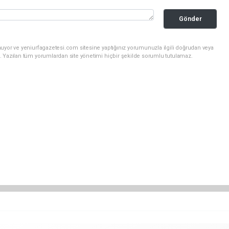
Gönder
uyor ve yeniurfagazetesi.com sitesine yaptığınız yorumunuzla ilgili doğrudan veya
. Yazılan tüm yorumlardan site yönetimi hiçbir şekilde sorumlu tutulamaz.