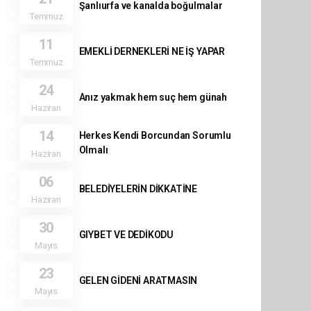
Şanlıurfa ve kanalda boğulmalar
Temmuz
11
EMEKLİ DERNEKLERİ NE İŞ YAPAR
Temmuz
24
Anız yakmak hem suç hem günah
Haziran
14
Herkes Kendi Borcundan Sorumlu
Olmalı
Haziran
06
BELEDİYELERİN DİKKATİNE
Haziran
30
GIYBET VE DEDİKODU
Mayıs
23
GELEN GİDENİ ARATMASIN
Mayıs