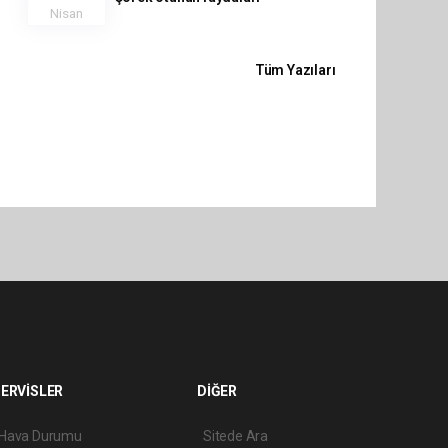
Nisan
Tüm Yazıları
ERVİSLER
DİĞER
Hava Durumu
Sitede Ara