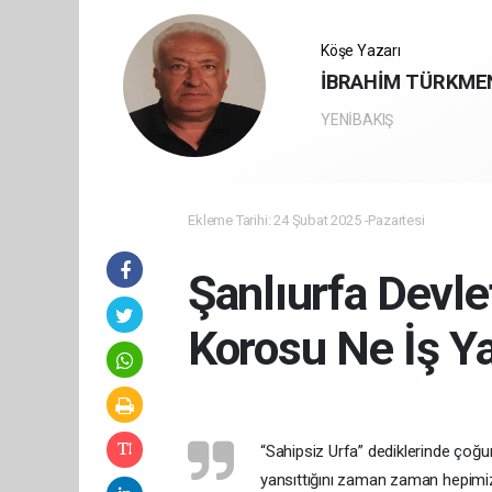
Köşe Yazarı
İBRAHİM TÜRKME
YENİBAKIŞ
Ekleme Tarihi: 24 Şubat 2025 -Pazartesi
Şanlıurfa Devle
Korosu Ne İş Y
“Sahipsiz Urfa” dediklerinde çoğu
yansıttığını zaman zaman hepimiz h