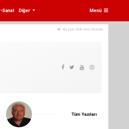
r-Sanat
Diğer
Menü
Bu yazı 504+ kez okundu.
Tüm Yazıları