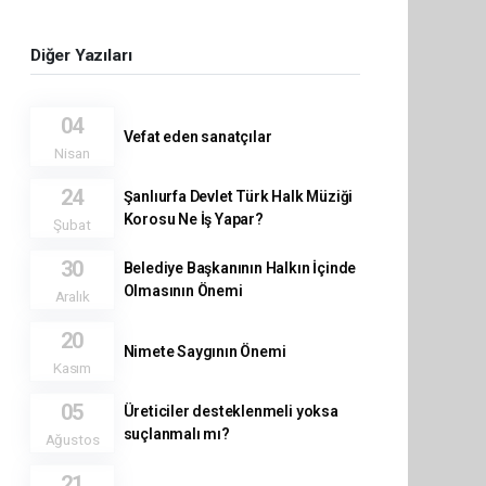
Diğer Yazıları
04
Vefat eden sanatçılar
Nisan
24
Şanlıurfa Devlet Türk Halk Müziği
Korosu Ne İş Yapar?
Şubat
30
Belediye Başkanının Halkın İçinde
Olmasının Önemi
Aralık
20
Nimete Saygının Önemi
Kasım
05
Üreticiler desteklenmeli yoksa
suçlanmalı mı?
Ağustos
21