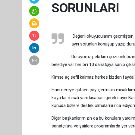
SORUNLARI
Değerli okuyucularım geçmişten bu
aynı sorunları konuşup yazıp dur
Duruyoruz peki kim çözecek bizim
belediye var her biri 10 sanatçıya sanıp çık
Kimse aç sefil kalmaz herkes bizden fayda
Hanı nereye gütsen çay içermisin misali ki
koyarlar misali yani kısacası gerek sayın K
konuda bizlere destek olmalarını rica ediyor
Diğer başkanlarımızın da bu konulara yardımc
sanatçılara ve şairlere programlarda yer ve