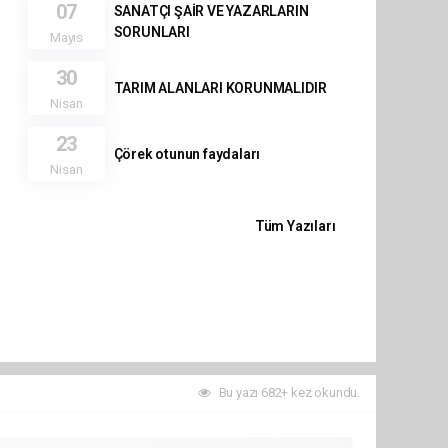
07
SANATÇI ŞAİR VE YAZARLARIN
SORUNLARI
Mayıs
30
TARIM ALANLARI KORUNMALIDIR
Nisan
23
Çörek otunun faydaları
Nisan
Tüm Yazıları
Bu yazı 682+ kez okundu.