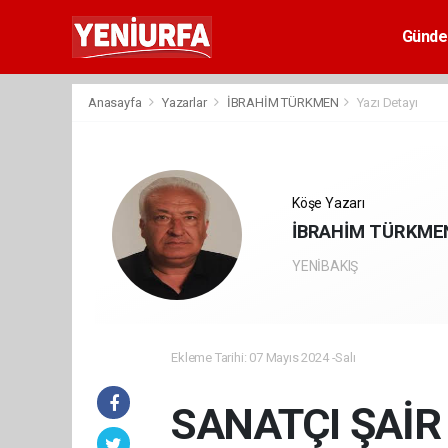
Günd
Anasayfa
Yazarlar
İBRAHİM TÜRKMEN
Yazı Detayı
Köşe Yazarı
İBRAHİM TÜRKME
YENİBAKIŞ
Ekleme Tarihi: 07 Mayıs 2024 -Salı
SANATÇI ŞAİR