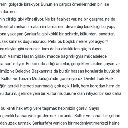
ini gölgede bırakıyor. Bunun en çarpıcı örneklerinden biri ise
un durumu.
n çiftliği gibi yönetiliyor. Ne bir faaliyet var, ne bir çalışma, ne de
 kontrol mekanizmalarının tamamen devre dışı bırakıldığı bu yapı,
lyona yaklaşan Şanlıurfa gibi köklü bir şehirde, kültürden, sanattan,
uzak kalmak düşündürücü. Peki, bu boşluk nelere yol açıyor?
ı olaylar gibi sorunlar, tam da bu eksiklikten güç buluyor.
Sayın Valimiz Hasan Şıldak, madde bağımlılığıyla mücadelede
ba sarf ediyor. Bu konuda attığı adımlar, gerçekten takdire şayan ve
ümüz ve Belediye Başkanımız da bu tür hassas konularda büyük bir
rfa Kültür ve Turizm Müdürlüğü’nde göremiyoruz. Devlet Türk Halk
ğün gerekli hizmeti sunmadığı çok açık. Halk, hem korodan hem de
u durum, şehirde yeni bir kültür müdürüne olan ihtiyacı bir kez daha
 bu kenti hak ettiği yere taşımak hepimizin görevi. Sayın
da gerekli hassasiyeti göstermek zorunda. Kültür ve sanat, bir şehrin
ardan uzak tutmak, Şanlıurfa’yı yeniden bir medeniyet merkezi haline