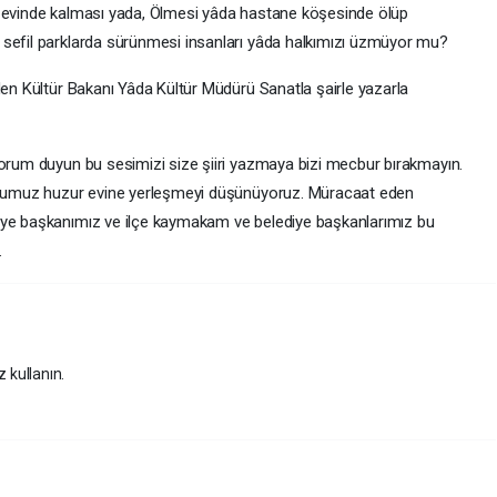
r evinde kalması yada, Ölmesi yâda hastane köşesinde ölüp
 sefil parklarda sürünmesi insanları yâda halkımızı üzmüyor mu?
den Kültür Bakanı Yâda Kültür Müdürü Sanatla şairle yazarla
yorum duyun bu sesimizi size şiiri yazmaya bizi mecbur bırakmayın.
çoğumuz huzur evine yerleşmeyi düşünüyoruz. Müracaat eden
iye başkanımız ve ilçe kaymakam ve belediye başkanlarımız bu
.
z kullanın.