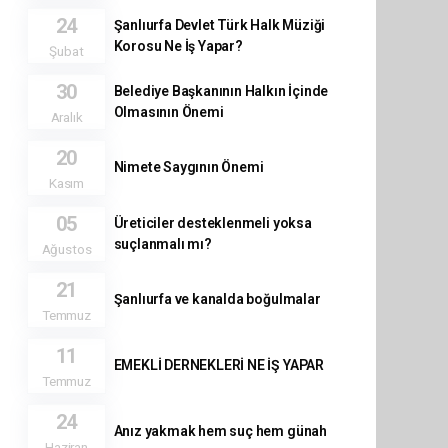
24
Şanlıurfa Devlet Türk Halk Müziği
Korosu Ne İş Yapar?
Şubat
30
Belediye Başkanının Halkın İçinde
Olmasının Önemi
Aralık
20
Nimete Saygının Önemi
Kasım
05
Üreticiler desteklenmeli yoksa
suçlanmalı mı?
Ağustos
21
Şanlıurfa ve kanalda boğulmalar
Temmuz
11
EMEKLİ DERNEKLERİ NE İŞ YAPAR
Temmuz
24
Anız yakmak hem suç hem günah
Haziran