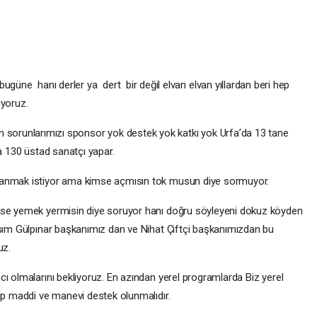
güne hanı derler ya dert bir değil elvan elvan yıllardan beri hep
uyoruz.
 sorunlarımızı sponsor yok destek yok katkı yok Urfa’da 13 tane
sa 130 üstad sanatçı yapar.
lanmak istiyor ama kimse açmısın tok musun diye sormuyor.
mse yemek yermisin diye soruyor hanı doğru söyleyeni dokuz köyden
asım Gülpınar başkanımız dan ve Nihat Çiftçi başkanımızdan bu
uz.
ı olmalarını bekliyoruz. En azından yerel programlarda Biz yerel
rip maddi ve manevi destek olunmalıdır.