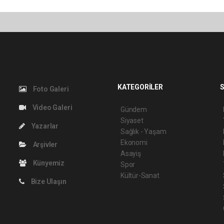
KATEGORİLER
S
Foto Galeri
Video Galeri
Gündem
Siyaset
Yazarlar
Sağlık - Yaşam
Ekonomi
Arşivler
Asayiş
Künyemiz
Spor
Kültür-Sanat
Bize Ulaşın