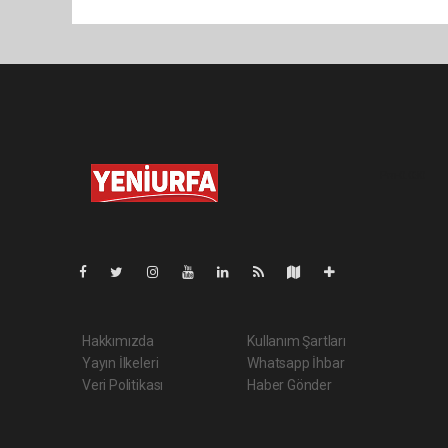
Pro-0.030
Hakkımızda
Kullanım Şartları
Yayın İlkeleri
Whatsapp İhbar
Veri Politikası
Haber Gönder