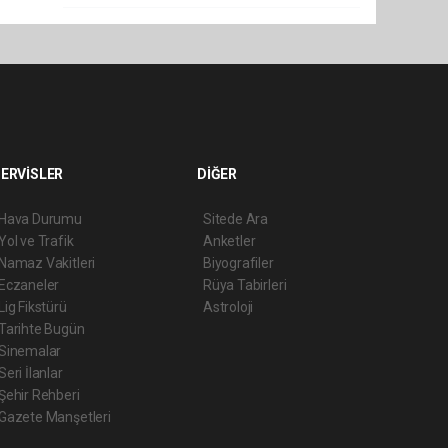
ERVİSLER
DİĞER
Hava Durumu
Sitede Ara
Yol ve Trafik
Anketler
Namaz Vakitleri
Biyografiler
Eczaneler
Rüya Tabirleri
Lig Fikstürü
Astroloji
Tarihte Bugün
Sinemalar
Seri İlanlar
Şehir Rehberi
Gazete Manşetleri