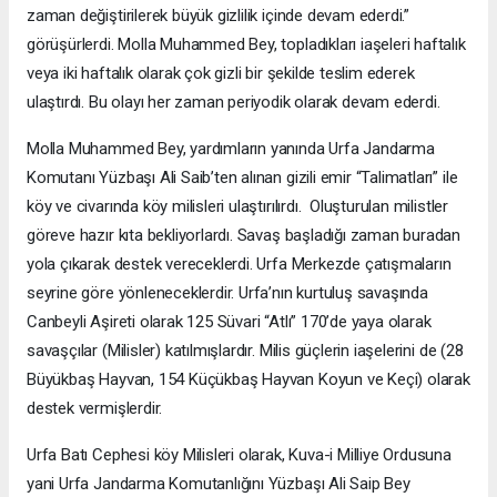
zaman değiştirilerek büyük gizlilik içinde devam ederdi.”
görüşürlerdi. Molla Muhammed Bey, topladıkları iaşeleri haftalık
veya iki haftalık olarak çok gizli bir şekilde teslim ederek
ulaştırdı. Bu olayı her zaman periyodik olarak devam ederdi.
Molla Muhammed Bey, yardımların yanında Urfa Jandarma
Komutanı Yüzbaşı Ali Saib’ten alınan gizili emir “Talimatları” ile
köy ve civarında köy milisleri ulaştırılırdı. Oluşturulan milistler
göreve hazır kıta bekliyorlardı. Savaş başladığı zaman buradan
yola çıkarak destek vereceklerdi. Urfa Merkezde çatışmaların
seyrine göre yönleneceklerdir. Urfa’nın kurtuluş savaşında
Canbeyli Aşireti olarak 125 Süvari “Atlı” 170’de yaya olarak
savaşçılar (Milisler) katılmışlardır. Milis güçlerin iaşelerini de (28
Büyükbaş Hayvan, 154 Küçükbaş Hayvan Koyun ve Keçi) olarak
destek vermişlerdir.
Urfa Batı Cephesi köy Milisleri olarak, Kuva-i Milliye Ordusuna
yani Urfa Jandarma Komutanlığını Yüzbaşı Ali Saip Bey