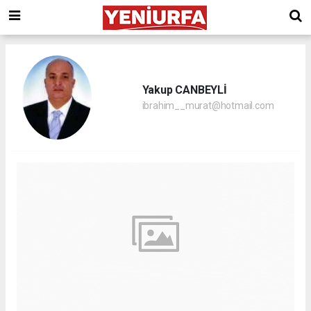
Yakup CANBEYLİ
ibrahim__murat@hotmail.com