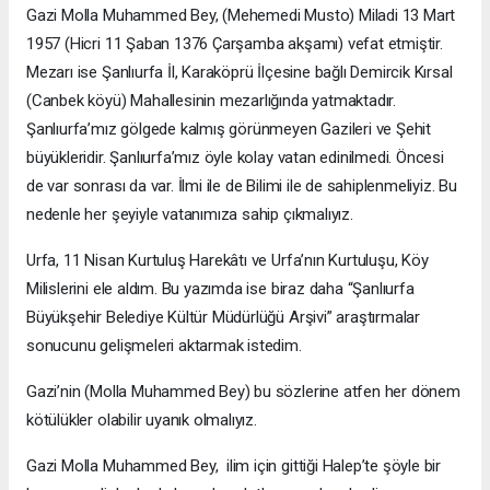
Gazi Molla Muhammed Bey, (Mehemedi Musto) Miladi 13 Mart
1957 (Hicri 11 Şaban 1376 Çarşamba akşamı) vefat etmiştir.
Mezarı ise Şanlıurfa İl, Karaköprü İlçesine bağlı Demircik Kırsal
(Canbek köyü) Mahallesinin mezarlığında yatmaktadır.
Şanlıurfa’mız gölgede kalmış görünmeyen Gazileri ve Şehit
büyükleridir. Şanlıurfa’mız öyle kolay vatan edinilmedi. Öncesi
de var sonrası da var. İlmi ile de Bilimi ile de sahiplenmeliyiz. Bu
nedenle her şeyiyle vatanımıza sahip çıkmalıyız.
Urfa, 11 Nisan Kurtuluş Harekâtı ve Urfa’nın Kurtuluşu, Köy
Milislerini ele aldım. Bu yazımda ise biraz daha “Şanlıurfa
Büyükşehir Belediye Kültür Müdürlüğü Arşivi” araştırmalar
sonucunu gelişmeleri aktarmak istedim.
Gazi’nin (Molla Muhammed Bey) bu sözlerine atfen her dönem
kötülükler olabilir uyanık olmalıyız.
Gazi Molla Muhammed Bey, ilim için gittiği Halep’te şöyle bir