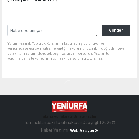
Gönder
Yorum yazarak Topluluk Kuralları’nı kabul etmiş bulunuyor ve
yeniurfagazetesi.com sitesine yaptığınız yorumunuzla ilgili doğrudan veya
dolaylı tüm sorumluluğu tek başınıza üstleniyorsunuz. Yazılan tüm
yorumlardan site yönetimi hiçbir şekilde sorumlu tutulamaz.
haber paketi
haber scripti
haber yazılımı
Tüm hakları saklı tutulmaktadır.Copyright 2026©
Haber Yazılımı:
Web Aksiyon ®