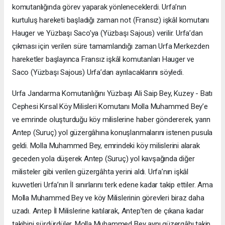
komutanlığında görev yaparak yönleneceklerdi. Urfa’nın
kurtuluş hareketi başladığı zaman not (Fransız) işkâl komutanı
Hauger ve Yüzbaşı Saco’ya (Yüzbaşı Sajous) verilir. Urfa’dan
çıkması için verilen süre tamamlandığı zaman Urfa Merkezden
hareketler başlayınca Fransız işkâl komutanları Hauger ve
Saco (Yüzbaşı Sajous) Urfa’dan ayrılacaklarını söyledi.
Urfa Jandarma Komutanlığını Yüzbaşı Ali Saip Bey, Kuzey - Batı
Cephesi Kırsal Köy Milisleri Komutanı Molla Muhammed Bey’e
ve emrinde oluşturduğu köy milislerine haber göndererek, yarın
Antep (Suruç) yol güzergâhına konuşlanmalarını istenen pusula
geldi. Molla Muhammed Bey, emrindeki köy milislerini alarak
geceden yola düşerek Antep (Suruç) yol kavşağında diğer
milisteler gibi verilen güzergâhta yerini aldı. Urfa’nın işkâl
kuvvetleri Urfa’nın İl sınırlarını terk edene kadar takip ettiler. Ama
Molla Muhammed Bey ve köy Milislerinin görevleri biraz daha
uzadı. Antep İl Milislerine katılarak, Antep’ten de çıkana kadar
takibini sürdürdüler. Molla Muhammed Bey aynı güzergâhı takip