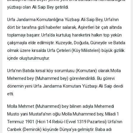
yüzbaşı olan Ali Saip Bey getirildi.
Urfa Jandarma Komutanlığına Yüzbaşı Ali Saip Bey, Urfa’nın
dört bir tarafına gizli haberler salarak, Aşiretleri bir çatı altında
toplamayı başarır. Urfa’da kurtuluş hareketini halkın top yekûn
çalışmayla elde edilmiştir. Kuzeyde, Doğuda, Güneyde ve Batıda
olmak üzere kırsalda Urfa Çeteleri (Köy Milisteleri) büyük gizlilik
içinde oluşturulmuştur.
Urfa’nın Batıda kırsal köy sorumlusu (Komutanı) olarak Molla
Mehemed bey (Muhammed bey) görevlendirildi. Bu görevi
dönemin yeni Urfa Jandarma Komutanı Yüzbaşı Ali Saip devdi
etti.
Molla Mehmet (Muhammed) bey bilinen adıyla Mehemedi
Musto yani Mustafa’nın oğlu Molla Muhammed bey, Miladi 1
Temmuz 1901 (Hicri 14 Rebiü-l Evvel 1319 Pazartesi) Urfa’nın
Canbek (Demircik) köyünde Dünya’ya gelmiştir. Baba adı