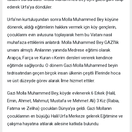
ederek Urfa’ya döndüler.
Urfa’nın kurtuluşundan sonra Molla Muhammed Bey köyüne
dönerek, aldığı eğitimlerin hakkını vermek için köy gençlerin,
çocuklarını evin avlusuna toplayarak hem bu Vatanı nasıl
muhafaza ettiklerini anlatırdı. Molla Muhammed Bey GAZİ’lik
unvanı almıştı. Anılarının yanında Medrese eğitimi olarak
Arapça, Farça ve Kuran-ı Kerim dersleri vererek kendince
eğitimde sağlıyordu. O dönem Gazi Molla Muhammed beyin
tedrisatından geçen birçok insan ülkenin çeşitli İl’lerinde hoca
ve üst düzeyde görev alarak İlme hizmet ettiler.
Gazi Molla Muhammed Bey, köyde evlenerek 6 Erkek (Halil,
Emin, Ahmet, Mahmut, Mustafa ve Mehmet Ali) 3 Kız (Rabia,
Fatıma ve Zeliha) çocukları Dünya’ya geldi. Gazi Mollanın
çocuklarının en büyüğü Halil Urfa Merkeze gelerek Eğitimine ve
çalışma hayatına atılarak ailesine katkıda bulundu.