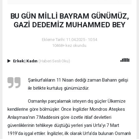
BU GÜN MİLLİ BAYRAM GÜNÜMÜZ,
GAZİ DEDEMİZ MUHAMMED BEY
Ekleme Tarihi: 11.04.2025 - 10:54
10468+ kez okundu.
Erkek
|
Kadın
(Haberi Sesli Oku)
Şanlıurfalıların 11 Nisan dediği zaman Baharın gelişi
ile birlikte kurtuluş günümüzdür.
Osmanlıyı parçalamak isteyen dış güçler Ülkemize
kendilerine göre bölmüşler. Önce İngilizler Mondros Ateşkes
Anlaşması’nın 7.Maddesini göre özetle itilaf devletleri
güvenliklerinin tehlikeye düştüğü yerleri yani Urfa’yı 7 Mart
1919’da işgal ettiler. İngilizler, ilk olarak Urfa’da bulunan Osmanlı