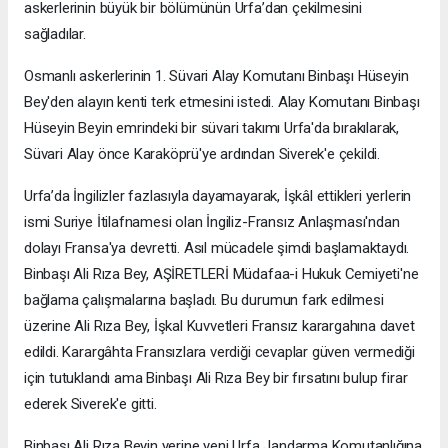
askerlerinin büyük bir bölümünün Urfa’dan çekilmesini
sağladılar.
Osmanlı askerlerinin 1. Süvari Alay Komutanı Binbaşı Hüseyin
Bey'den alayın kenti terk etmesini istedi. Alay Komutanı Binbaşı
Hüseyin Beyin emrindeki bir süvari takımı Urfa'da bırakılarak,
Süvari Alay önce Karaköprü'ye ardından Siverek'e çekildi.
Urfa’da İngilizler fazlasıyla dayamayarak, İşkâl ettikleri yerlerin
ismi Suriye İtilafnamesi olan İngiliz-Fransız Anlaşması'ndan
dolayı Fransa'ya devretti. Asıl mücadele şimdi başlamaktaydı.
Binbaşı Ali Rıza Bey, AŞİRETLERİ Müdafaa-i Hukuk Cemiyeti'ne
bağlama çalışmalarına başladı. Bu durumun fark edilmesi
üzerine Ali Rıza Bey, İşkal Kuvvetleri Fransız karargahına davet
edildi. Karargâhta Fransızlara verdiği cevaplar güven vermediği
için tutuklandı ama Binbaşı Ali Rıza Bey bir fırsatını bulup firar
ederek Siverek'e gitti.
Binbaşı Ali Rıza Beyin yerine yeni Urfa Jandarma Komutanlığına