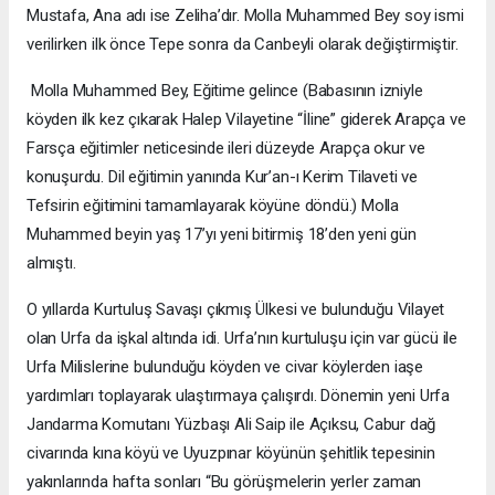
Mustafa, Ana adı ise Zeliha’dır. Molla Muhammed Bey soy ismi
verilirken ilk önce Tepe sonra da Canbeyli olarak değiştirmiştir.
Molla Muhammed Bey, Eğitime gelince (Babasının izniyle
köyden ilk kez çıkarak Halep Vilayetine “İline” giderek Arapça ve
Farsça eğitimler neticesinde ileri düzeyde Arapça okur ve
konuşurdu. Dil eğitimin yanında Kur’an-ı Kerim Tilaveti ve
Tefsirin eğitimini tamamlayarak köyüne döndü.) Molla
Muhammed beyin yaş 17’yı yeni bitirmiş 18’den yeni gün
almıştı.
O yıllarda Kurtuluş Savaşı çıkmış Ülkesi ve bulunduğu Vilayet
olan Urfa da işkal altında idi. Urfa’nın kurtuluşu için var gücü ile
Urfa Milislerine bulunduğu köyden ve civar köylerden iaşe
yardımları toplayarak ulaştırmaya çalışırdı. Dönemin yeni Urfa
Jandarma Komutanı Yüzbaşı Ali Saip ile Açıksu, Cabur dağ
civarında kına köyü ve Uyuzpınar köyünün şehitlik tepesinin
yakınlarında hafta sonları “Bu görüşmelerin yerler zaman