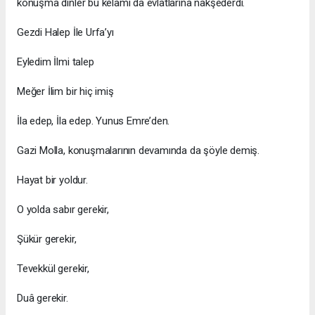
konuşma dinler bu kelamı da evlatlarına nakşederdi.
Gezdi Halep İle Urfa’yı
Eyledim İlmi talep
Meğer İlim bir hiç imiş
İla edep, İla edep. Yunus Emre’den.
Gazi Molla, konuşmalarının devamında da şöyle demiş.
Hayat bir yoldur.
O yolda sabır gerekir,
Şükür gerekir,
Tevekkül gerekir,
Duâ gerekir.