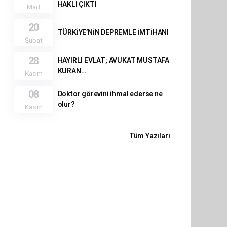
HAKLI ÇIKTI
Mart
20
TÜRKİYE’NİN DEPREMLE İMTİHANI
Şubat
28
HAYIRLI EVLAT; AVUKAT MUSTAFA
KURAN…
Kasım
08
Doktor görevini ihmal ederse ne
olur?
Kasım
Tüm Yazıları