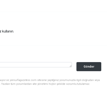
z kullanın.
Gönder
uyor ve yeniurfagazetesi.com sitesine yaptığınız yorumunuzla ilgili doğrudan veya
. Yazılan tüm yorumlardan site yönetimi hiçbir şekilde sorumlu tutulamaz.