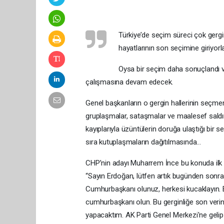
Türkiye’de seçim süreci çok gergin 
hayatlarının son seçimine giriyorl
Oysa bir seçim daha sonuçlandı ve
çalışmasına devam edecek.
Genel başkanların o gergin hallerinin seçme
gruplaşmalar, sataşmalar ve maalesef saldı
kayıplarıyla üzüntülerin doruğa ulaştığı bi
sıra kutuplaşmaların dağıtılmasında...
CHP’nin adayı Muharrem İnce bu konuda ilk ad
“Sayın Erdoğan, lütfen artık bugünden sonra
Cumhurbaşkanı olunuz, herkesi kucaklayın. B
cumhurbaşkanı olun. Bu gerginliğe son verin,
yapacaktım. AK Parti Genel Merkezi'ne gelip s