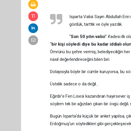
Isparta Valisi Sayın Abdullah Erin
gördük, tarttık ve öyle yazdık.
“
Son 50 yılın valisi
” ifadesi ilk 
“
bir kişi söyledi diye bu kadar iddialı ol
Ömrünü bu şehre vermiş, belediyeciliğin her k
nasıl değerlendireceğini bilen biri.
Dolayısıyla böyle bir cümle kuruyorsa, bu s
Üstelik sadece o da değil…
Eğirdir’e Fen Lisesi kazandıran hayırsever i
söylem tek bir ağızdan çıkan bir övgü değil; 
Bugün Isparta’da küçük bir anket yapılsa, 
Erdoğmuş’un söyledikleri gibi gerçekleşecekt