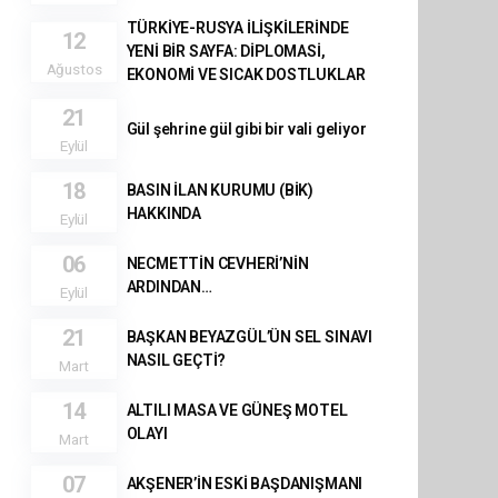
TÜRKİYE-RUSYA İLİŞKİLERİNDE
12
YENİ BİR SAYFA: DİPLOMASİ,
Ağustos
EKONOMİ VE SICAK DOSTLUKLAR
21
Gül şehrine gül gibi bir vali geliyor
Eylül
18
BASIN İLAN KURUMU (BİK)
HAKKINDA
Eylül
06
NECMETTİN CEVHERİ’NİN
ARDINDAN…
Eylül
21
BAŞKAN BEYAZGÜL’ÜN SEL SINAVI
NASIL GEÇTİ?
Mart
14
ALTILI MASA VE GÜNEŞ MOTEL
OLAYI
Mart
07
AKŞENER’İN ESKİ BAŞDANIŞMANI