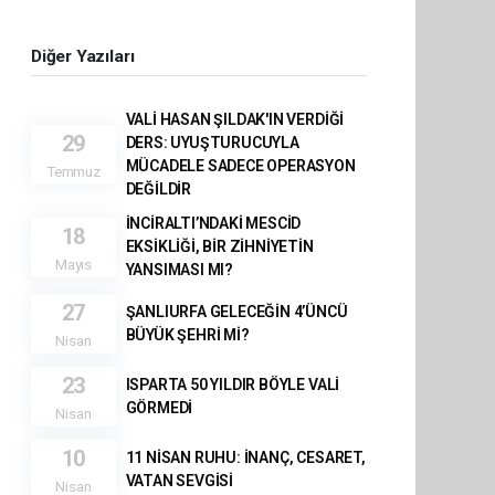
Diğer Yazıları
VALİ HASAN ŞILDAK'IN VERDİĞİ
29
DERS: UYUŞTURUCUYLA
MÜCADELE SADECE OPERASYON
Temmuz
DEĞİLDİR
İNCİRALTI’NDAKİ MESCİD
18
EKSİKLİĞİ, BİR ZİHNİYETİN
Mayıs
YANSIMASI MI?
27
ŞANLIURFA GELECEĞİN 4’ÜNCÜ
BÜYÜK ŞEHRİ Mİ?
Nisan
23
ISPARTA 50 YILDIR BÖYLE VALİ
GÖRMEDİ
Nisan
10
11 NİSAN RUHU: İNANÇ, CESARET,
VATAN SEVGİSİ
Nisan