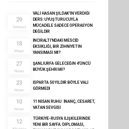
VALİ HASAN ŞILDAK'IN VERDİĞİ
29
DERS: UYUŞTURUCUYLA
MÜCADELE SADECE OPERASYON
Temmuz
DEĞİLDİR
İNCİRALTI’NDAKİ MESCİD
18
EKSİKLİĞİ, BİR ZİHNİYETİN
Mayıs
YANSIMASI MI?
27
ŞANLIURFA GELECEĞİN 4’ÜNCÜ
BÜYÜK ŞEHRİ Mİ?
Nisan
23
ISPARTA 50 YILDIR BÖYLE VALİ
GÖRMEDİ
Nisan
10
11 NİSAN RUHU: İNANÇ, CESARET,
VATAN SEVGİSİ
Nisan
TÜRKİYE-RUSYA İLİŞKİLERİNDE
12
YENİ BİR SAYFA: DİPLOMASİ,
Ağustos