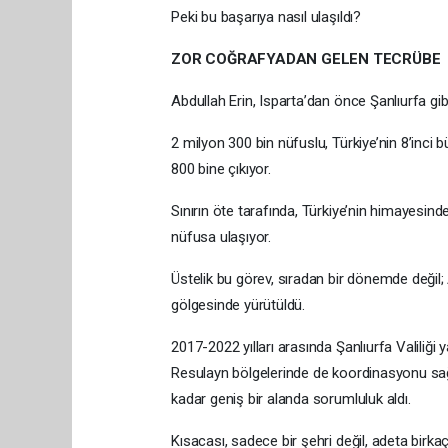
Peki bu başarıya nasıl ulaşıldı?
ZOR COĞRAFYADAN GELEN TECRÜBE
Abdullah Erin, Isparta’dan önce Şanlıurfa gibi
2 milyon 300 bin nüfuslu, Türkiye’nin 8’inci 
800 bine çıkıyor.
Sınırın öte tarafında, Türkiye’nin himayesin
nüfusa ulaşıyor.
Üstelik bu görev, sıradan bir dönemde değil;
gölgesinde yürütüldü.
2017-2022 yılları arasında Şanlıurfa Valiliği
Resulayn bölgelerinde de koordinasyonu sağ
kadar geniş bir alanda sorumluluk aldı.
Kısacası, sadece bir şehri değil, adeta birkaç