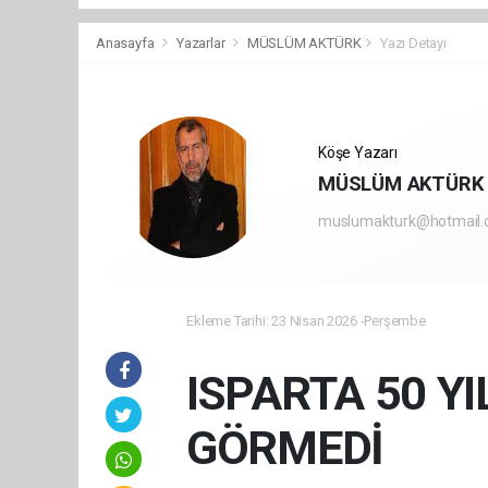
Anasayfa
Yazarlar
MÜSLÜM AKTÜRK
Yazı Detayı
Köşe Yazarı
MÜSLÜM AKTÜRK
muslumakturk@hotmail
Ekleme Tarihi: 23 Nisan 2026 -Perşembe
ISPARTA 50 YI
GÖRMEDİ