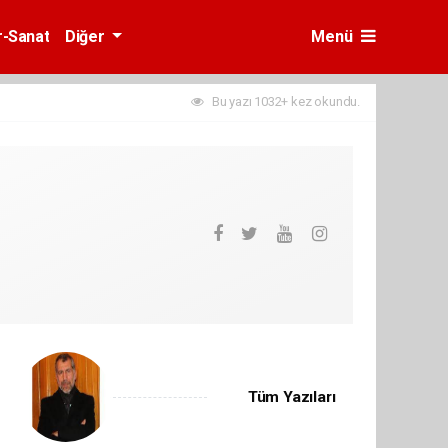
r-Sanat
Diğer
Menü
Bu yazı 1032+ kez okundu.
Tüm Yazıları