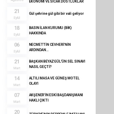
EKONOMİ VE SICAK DOSTLUKLAR
21
Gül şehrine gül gibi bir vali geliyor
Eylül
18
BASIN İLAN KURUMU (BİK)
HAKKINDA
Eylül
06
NECMETTİN CEVHERİ’NİN
ARDINDAN…
Eylül
21
BAŞKAN BEYAZGÜL’ÜN SEL SINAVI
NASIL GEÇTİ?
Mart
14
ALTILI MASA VE GÜNEŞ MOTEL
OLAYI
Mart
07
AKŞENER’İN ESKİ BAŞDANIŞMANI
HAKLI ÇIKTI
Mart
20