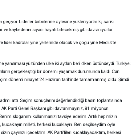
geçiyor. Liderler birbirlerine öylesine yükleniyorlar ki, sanki
ar ve kaybedenin siyasi hayatı bitecekmiş gibi davranıyorlar.
 lider kadrolar yine yerlerinde olacak ve çoğu yine Meclis’te
ne yansıması yüzünden ülke iki aydan beri diken üstündeydi. Türkiye;
rıların gerçekleştiği bir dönemi yaşamak durumunda kaldı. Can
r seçim dönemi nihayet 24 Haziran tarihinde tamamlanmış oldu. Şimdi
ımı attı. Seçim sonuçlarını değerlendirdiği basın toplantısında
 AK Parti Genel Başkanı gibi davranmayınız, 81 milyonun
enim sloganımı kullanmanızı tavsiye ederim. Artık hepimizin
 kucaklayın milleti, herkesi kucaklayın. Ben seçilseydim öyle
izin çayınızı içecektim. AK Parti'lileri kucaklayacaktım, herkesi