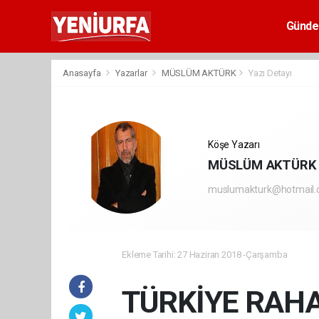
Günd
Anasayfa
Yazarlar
MÜSLÜM AKTÜRK
Yazı Detayı
Köşe Yazarı
MÜSLÜM AKTÜRK
muslumakturk@hotmail
Ekleme Tarihi: 27 Haziran 2018 -Çarşamba
TÜRKİYE RAHA