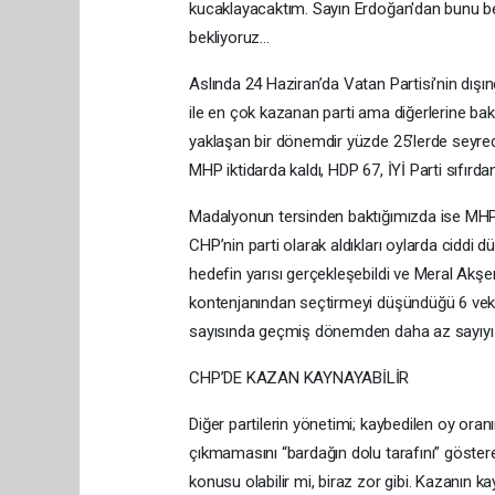
kucaklayacaktım. Sayın Erdoğan'dan bunu bekl
bekliyoruz…
Aslında 24 Haziran’da Vatan Partisi’nin dışın
ile en çok kazanan parti ama diğerlerine ba
yaklaşan bir dönemdir yüzde 25’lerde seyred
MHP iktidarda kaldı, HDP 67, İYİ Parti sıfırdan
Madalyonun tersinden baktığımızda ise MHP’
CHP’nin parti olarak aldıkları oylarda ciddi 
hedefin yarısı gerçekleşebildi ve Meral Akşen
kontenjanından seçtirmeyi düşündüğü 6 veki
sayısında geçmiş dönemden daha az sayıyı e
CHP’DE KAZAN KAYNAYABİLİR
Diğer partilerin yönetimi; kaybedilen oy oranını
çıkmamasını “bardağın dolu tarafını” gösterer
konusu olabilir mi, biraz zor gibi. Kazanın ka