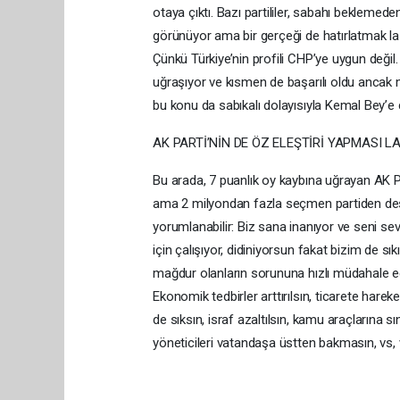
otaya çıktı. Bazı partililer, sabahı beklemeden
görünüyor ama bir gerçeği de hatırlatmak laz
Çünkü Türkiye’nin profili CHP’ye uygun deği
uğraşıyor ve kısmen de başarılı oldu ancak
bu konu da sabıkalı dolayısıyla Kemal Bey’e
AK PARTİ’NİN DE ÖZ ELEŞTİRİ YAPMASI L
Bu arada, 7 puanlık oy kaybına uğrayan AK P
ama 2 milyondan fazla seçmen partiden dest
yorumlanabilir: Biz sana inanıyor ve seni sev
için çalışıyor, didiniyorsun fakat bizim de s
mağdur olanların sorununa hızlı müdahale ed
Ekonomik tedbirler arttırılsın, ticarete hareke
de sıksın, israf azaltılsın, kamu araçlarına sın
yöneticileri vatandaşa üstten bakmasın, vs,