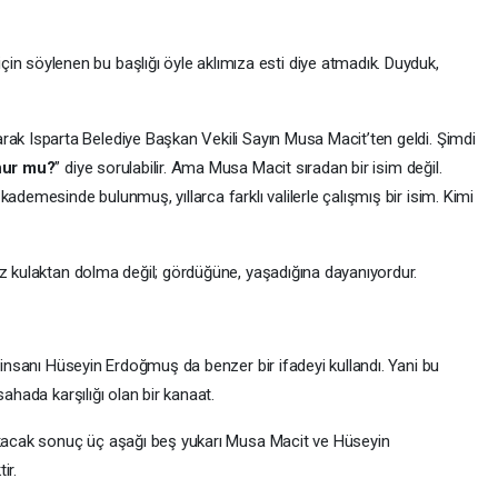
 için söylenen bu başlığı öyle aklımıza esti diye atmadık. Duyduk,
olarak Isparta Belediye Başkan Vekili Sayın Musa Macit’ten geldi. Şimdi
unur mu?
” diye sorulabilir. Ama Musa Macit sıradan bir isim değil.
ademesinde bulunmuş, yıllarca farklı valilerle çalışmış bir isim. Kimi
öz kulaktan dolma değil; gördüğüne, yaşadığına dayanıyordur.
ş insanı Hüseyin Erdoğmuş da benzer bir ifadeyi kullandı. Yani bu
sahada karşılığı olan bir kanaat.
çıkacak sonuç üç aşağı beş yukarı Musa Macit ve Hüseyin
ir.