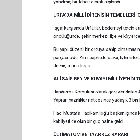
yönelmiş bir tehdit olarak algılandı.
URFA’DA MİLLÎ DİRENİŞİN TEMELLERİ: 
İşgal karşısında Urfalılar, beklemeyi tercih e
öncülüğünde, şehir merkezi, ilçe ve köylerden
Bu yapı, düzenli bir orduya sahip olmamasın
parçası oldu. Kimi cephede savaştı, kimi lojis
direniş ruhu oluştu.
ALİ SAİP BEY VE KUVAYI MİLLİYE’NİN T
Jandarma Komutanı olarak görevlendirilen Ali 
Yapılan hazırlıklar neticesinde yaklaşık 3 bin k
Hacı Mustafa Hacıkamiloğlu başkanlığında kur
kabiliyeti de olan bir güç haline geldi.
ÜLTİMATOM VE TAARRUZ KARARI