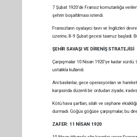
7 Şubat 1920’de Fransız komutanlığa verilen ü
şehrin boşaltılması istendi.
Fransızların oyalayıcı tavrı ve İngilizleri d
üzerine, 8-9 Şubat gecesi taarruz başladı. Bu, 
ŞEHİR SAVAŞI VE DİRENİŞ STRATEJİSİ
Çarpışmalar 10 Nisan 1920’ye kadar sürdü. Urfa
ustalıkla kullandı.
Ani baskınlar, gece operasyonları ve hareketli 
karşısında düzenli bir ordudan ziyade; iradesi
Kötü hava şartları, silah ve cephane eksikliği
durmadı. Göğüs göğüse çarpışmalar, bu direni
ZAFER: 11 NİSAN 1920