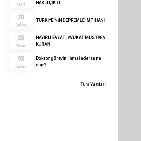
HAKLI ÇIKTI
Mart
20
TÜRKİYE’NİN DEPREMLE İMTİHANI
Şubat
28
HAYIRLI EVLAT; AVUKAT MUSTAFA
KURAN…
Kasım
08
Doktor görevini ihmal ederse ne
olur?
Kasım
Tüm Yazıları