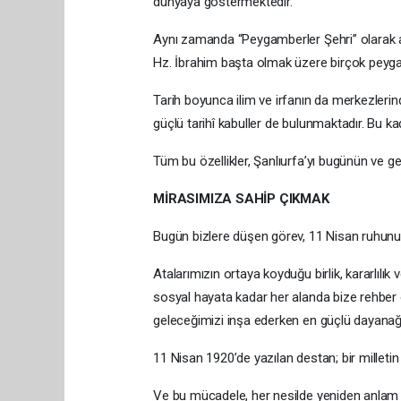
dünyaya göstermektedir.
Aynı zamanda “Peygamberler Şehri” olarak an
Hz. İbrahim başta olmak üzere birçok peygamb
Tarih boyunca ilim ve irfanın da merkezlerind
güçlü tarihî kabuller de bulunmaktadır. Bu k
Tüm bu özellikler, Şanlıurfa’yı bugünün ve gel
MİRASIMIZA SAHİP ÇIKMAK
Bugün bizlere düşen görev, 11 Nisan ruhunu
Atalarımızın ortaya koyduğu birlik, kararlılı
sosyal hayata kadar her alanda bize rehber o
geleceğimizi inşa ederken en güçlü dayanağı
11 Nisan 1920’de yazılan destan; bir milleti
Ve bu mücadele, her nesilde yeniden anla