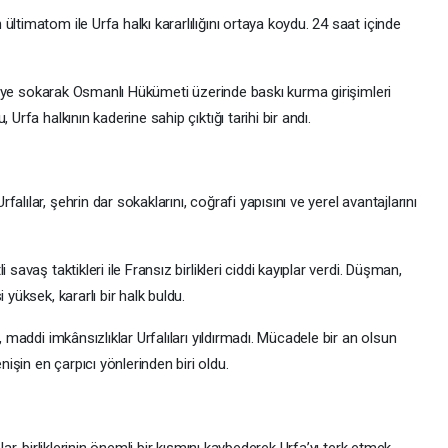
ltimatom ile Urfa halkı kararlılığını ortaya koydu. 24 saat içinde
evreye sokarak Osmanlı Hükümeti üzerinde baskı kurma girişimleri
Urfa halkının kaderine sahip çıktığı tarihi bir andı.
lılar, şehrin dar sokaklarını, coğrafi yapısını ve yerel avantajlarını
savaş taktikleri ile Fransız birlikleri ciddi kayıplar verdi. Düşman,
 yüksek, kararlı bir halk buldu.
, maddi imkânsızlıklar Urfalıları yıldırmadı. Mücadele bir an olsun
şin en çarpıcı yönlerinden biri oldu.