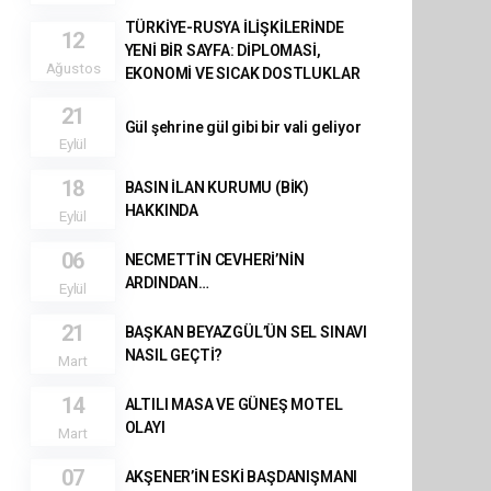
TÜRKİYE-RUSYA İLİŞKİLERİNDE
12
YENİ BİR SAYFA: DİPLOMASİ,
Ağustos
EKONOMİ VE SICAK DOSTLUKLAR
21
Gül şehrine gül gibi bir vali geliyor
Eylül
18
BASIN İLAN KURUMU (BİK)
HAKKINDA
Eylül
06
NECMETTİN CEVHERİ’NİN
ARDINDAN…
Eylül
21
BAŞKAN BEYAZGÜL’ÜN SEL SINAVI
NASIL GEÇTİ?
Mart
14
ALTILI MASA VE GÜNEŞ MOTEL
OLAYI
Mart
07
AKŞENER’İN ESKİ BAŞDANIŞMANI