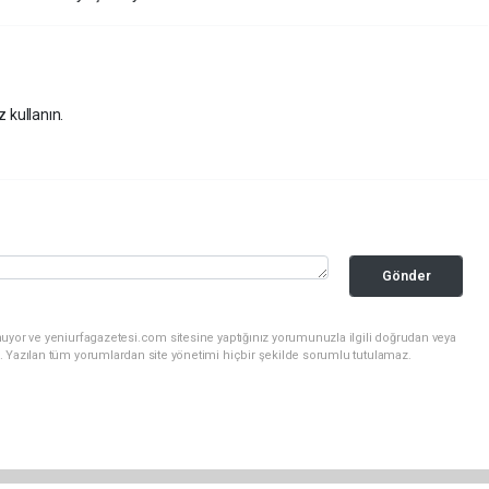
z kullanın.
Gönder
uyor ve yeniurfagazetesi.com sitesine yaptığınız yorumunuzla ilgili doğrudan veya
. Yazılan tüm yorumlardan site yönetimi hiçbir şekilde sorumlu tutulamaz.