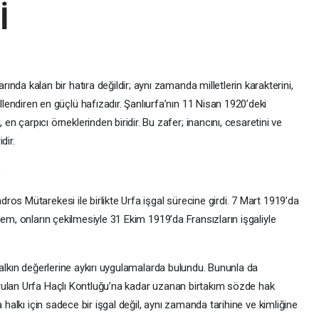
İ
arında kalan bir hatıra değildir; aynı zamanda milletlerin karakterini,
illendiren en güçlü hafızadır. Şanlıurfa’nın 11 Nisan 1920’deki
 en çarpıcı örneklerinden biridir. Bu zafer; inancını, cesaretini ve
dir.
R
os Mütarekesi ile birlikte Urfa işgal sürecine girdi. 7 Mart 1919’da
em, onların çekilmesiyle 31 Ekim 1919’da Fransızların işgaliyle
halkın değerlerine aykırı uygulamalarda bulundu. Bununla da
rulan Urfa Haçlı Kontluğu’na kadar uzanan birtakım sözde hak
 halkı için sadece bir işgal değil, aynı zamanda tarihine ve kimliğine