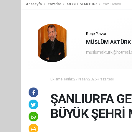
Anasayfa
Yazarlar
MÜSLÜM AKTÜRK
Yazı Detayı
Köşe Yazarı
MÜSLÜM AKTÜRK
muslumakturk@hotmail
Ekleme Tarihi: 27 Nisan 2026 -Pazartesi
ŞANLIURFA GE
BÜYÜK ŞEHRİ 