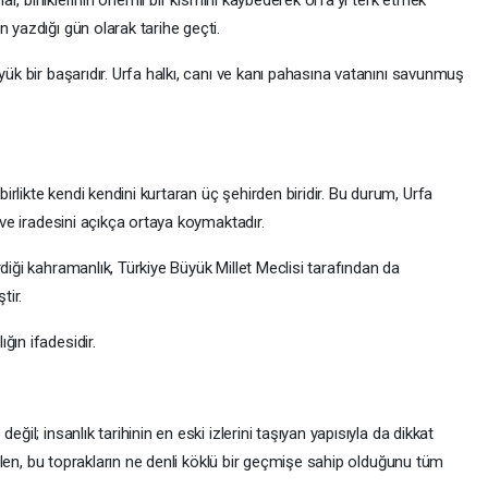
lar, birliklerinin önemli bir kısmını kaybederek Urfa’yı terk etmek
 yazdığı gün olarak tarihe geçti.
yük bir başarıdır. Urfa halkı, canı ve kanı pahasına vatanını savunmuş
rlikte kendi kendini kurtaran üç şehirden biridir. Bu durum, Urfa
ı ve iradesini açıkça ortaya koymaktadır.
diği kahramanlık, Türkiye Büyük Millet Meclisi tarafından da
tir.
ğın ifadesidir.
ğil; insanlık tarihinin en eski izlerini taşıyan yapısıyla da dikkat
irilen, bu toprakların ne denli köklü bir geçmişe sahip olduğunu tüm