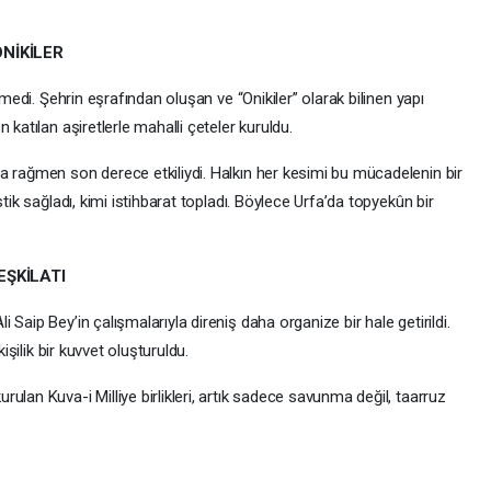
ONİKİLER
tmedi. Şehrin eşrafından oluşan ve “Onikiler” olarak bilinen yapı
 katılan aşiretlerle mahalli çeteler kuruldu.
a rağmen son derece etkiliydi. Halkın her kesimi bu mücadelenin bir
tik sağladı, kimi istihbarat topladı. Böylece Urfa’da topyekûn bir
EŞKİLATI
Saip Bey’in çalışmalarıyla direniş daha organize bir hale getirildi.
işilik bir kuvvet oluşturuldu.
ulan Kuva-i Milliye birlikleri, artık sadece savunma değil, taarruz