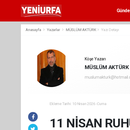
Günd
Anasayfa
Yazarlar
MÜSLÜM AKTÜRK
Yazı Detayı
Köşe Yazarı
MÜSLÜM AKTÜRK
muslumakturk@hotmail
Ekleme Tarihi: 10 Nisan 2026 -Cuma
11 NİSAN RUH