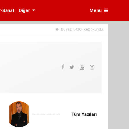
r-Sanat
Diğer
Menü
Bu yazı 5430+ kez okundu.
Tüm Yazıları