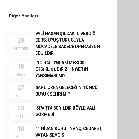
Diğer Yazıları
VALİ HASAN ŞILDAK'IN VERDİĞİ
29
DERS: UYUŞTURUCUYLA
MÜCADELE SADECE OPERASYON
Temmuz
DEĞİLDİR
İNCİRALTI’NDAKİ MESCİD
18
EKSİKLİĞİ, BİR ZİHNİYETİN
Mayıs
YANSIMASI MI?
27
ŞANLIURFA GELECEĞİN 4’ÜNCÜ
BÜYÜK ŞEHRİ Mİ?
Nisan
23
ISPARTA 50 YILDIR BÖYLE VALİ
GÖRMEDİ
Nisan
10
11 NİSAN RUHU: İNANÇ, CESARET,
VATAN SEVGİSİ
Nisan