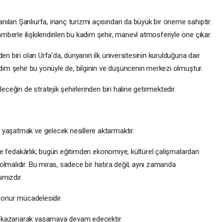
ılan Şanlıurfa, inanç turizmi açısından da büyük bir öneme sahiptir.
erle ilişkilendirilen bu kadim şehir, manevî atmosferiyle öne çıkar.
en biri olan Urfa’da, dünyanın ilk üniversitesinin kurulduğuna dair
adim şehir bu yönüyle de, bilginin ve düşüncenin merkezi olmuştur.
eceğin de stratejik şehirlerinden biri haline getirmektedir.
 yaşatmak ve gelecek nesillere aktarmaktır.
k ve fedakârlık; bugün eğitimden ekonomiye, kültürel çalışmalardan
lmalıdır. Bu miras, sadece bir hatıra değil; aynı zamanda
mızdır.
n onur mücadelesidir.
m kazanarak yaşamaya devam edecektir.