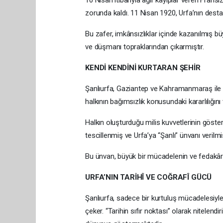
10 Nisan itibarıyla ağır kayıplar veren Fransız
zorunda kaldı. 11 Nisan 1920, Urfa’nın destan
Bu zafer, imkânsızlıklar içinde kazanılmış bü
ve düşmanı topraklarından çıkarmıştır.
KENDİ KENDİNİ KURTARAN ŞEHİR
Şanlıurfa, Gaziantep ve Kahramanmaraş ile bi
halkının bağımsızlık konusundaki kararlılığın
Halkın oluşturduğu milis kuvvetlerinin göster
tescillenmiş ve Urfa’ya “Şanlı” ünvanı verilmiş
Bu ünvan, büyük bir mücadelenin ve fedakârlı
URFA’NIN TARİHÎ VE COĞRAFÎ GÜCÜ
Şanlıurfa, sadece bir kurtuluş mücadelesiyle de
çeker. “Tarihin sıfır noktası” olarak nitelend