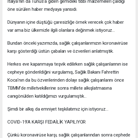
İtalya’nın da Tunus’a giden gemideki tıbbi malzemeleri çaldığı
öne sürülen haber medyaya yansıdı.
Dünyanın içine düştüğü çaresizliğe örnek verecek çok haber
var ama biz ülkemizle ilgili olanlara değinmek istiyoruz…
Bundan önceki yazımızda, sağlık çalışanlarımızın koronavirüse
karşı gösterdiği üstün çabaları ve özverileri anlatmıştık.
Herkes eve kapanmaya teşvik edilirken sağlık çalışanlarının ise
cepheye gönderildiğini vurgulamış, Sağlık Bakanı Fahrettin
Koca’nın da bu özverilerinden dolayı sağlık çalışanlarını önce
TBMM’de milletvekillerine sonra millete alkışlatmasına
canıgönülden katıldığımızı vurgulamıştık…
Şimdi bir alkış da emniyet teşkilatımız için istiyoruz…
COVID-19’A KARŞI FEDAİLİK YAPILIYOR
Çünkü koronavirüse karşı, sağlık çalışanlarından sonra cephede