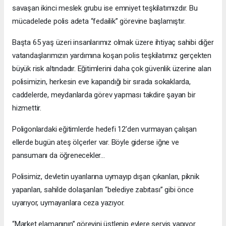
savaşan ikinci meslek grubu ise emniyet teşkilatımızdır. Bu
mücadelede polis adeta “fedailik” görevine başlamıştır.
Başta 65 yaş üzeri insanlarımız olmak üzere ihtiyaç sahibi diğer
vatandaşlarımızın yardımına koşan polis teşkilatımız gerçekten
büyük risk altındadır. Eğitimlerini daha çok güvenlik üzerine alan
polisimizin, herkesin eve kapandığı bir sırada sokaklarda,
caddelerde, meydanlarda görev yapması takdire şayan bir
hizmettir.
Poligonlardaki eğitimlerde hedefi 12’den vurmayan çalışan
ellerde bugün ateş ölçerler var. Böyle giderse iğne ve
pansumanı da öğrenecekler…
Polisimiz, devletin uyarılarına uymayıp dışarı çıkanları, piknik
yapanları, sahilde dolaşanları “belediye zabıtası” gibi önce
uyarıyor, uymayanlara ceza yazıyor.
“Market elamanının” görevini üstlenip evlere servis yapıyor.