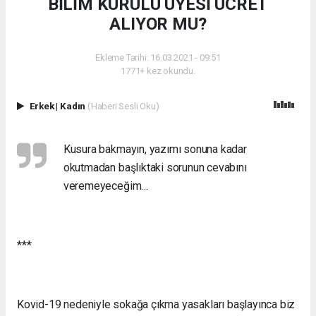
BİLİM KURULU ÜYESİ ÜCRET
ALIYOR MU?
Ekleme Tarihi: 16.03.2021 - 09:51
1771+ kez okundu.
Erkek
|
Kadın
(Haberi Sesli Oku)
Kusura bakmayın, yazımı sonuna kadar
okutmadan başlıktaki sorunun cevabını
veremeyeceğim…
***
Kovid-19 nedeniyle sokağa çıkma yasakları başlayınca biz