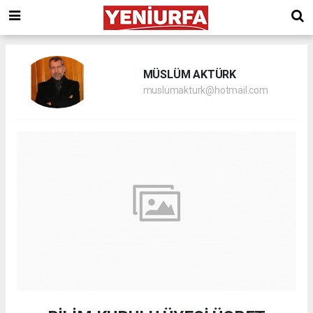
MÜSLÜM AKTÜRK
muslumakturk@hotmail.com