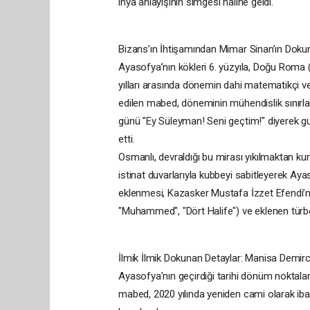
ihya anlayışının simgesi haline geldi.
​Bizans’ın İhtişamından Mimar Sinan’ın Dok
​Ayasofya’nın kökleri 6. yüzyıla, Doğu Roma
yılları arasında dönemin dahi matematikçi ve 
edilen mabed, döneminin mühendislik sınırlar
günü "Ey Süleyman! Seni geçtim!" diyerek gu
etti.
​Osmanlı, devraldığı bu mirası yıkılmaktan k
istinat duvarlarıyla kubbeyi sabitleyerek Ay
eklenmesi, Kazasker Mustafa İzzet Efendi’nin
"Muhammed", "Dört Halife") ve eklenen türbel
​İlmik İlmik Dokunan Detaylar: Manisa Demirci
​Ayasofya’nın geçirdiği tarihi dönüm noktal
mabed, 2020 yılında yeniden cami olarak ibade