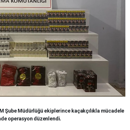
OM Şube Müdürlüğü ekiplerince kaçakçılıkla mücadele
nde operasyon düzenlendi.