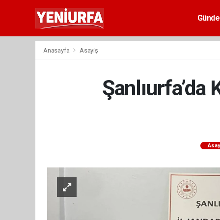
Günd
Anasayfa
Asayiş
Şanlıurfa’da
Asay