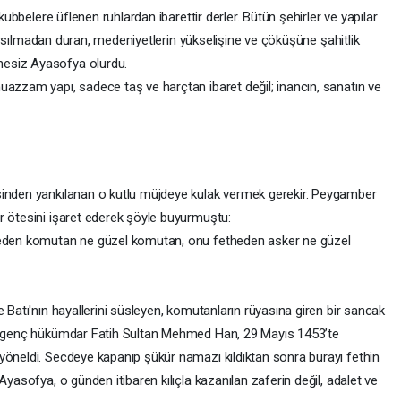
 kubbelere üflenen ruhlardan ibarettir derler. Bütün şehirler ve yapılar
 sarsılmadan duran, medeniyetlerin yükselişine ve çöküşüne şahitlik
hesiz Ayasofya olurdu.
uazzam yapı, sadece taş ve harçtan ibaret değil; inancın, sanatın ve
esinden yankılanan o kutlu müjdeye kulak vermek gerekir. Peygamber
ar ötesini işaret ederek şöyle buyurmuştu:
theden komutan ne güzel komutan, onu fetheden asker ne güzel
e Batı'nın hayallerini süsleyen, komutanların rüyasına giren bir sancak
ki genç hükümdar Fatih Sultan Mehmed Han, 29 Mayıs 1453’te
yöneldi. Secdeye kapanıp şükür namazı kıldıktan sonra burayı fethin
Ayasofya, o günden itibaren kılıçla kazanılan zaferin değil, adalet ve