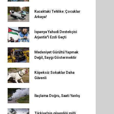
Kucaktaki Tehlike: Çocuklar
Arkaya!
İspanya Yahudi Destekçisi
Arjantin"i Ezdi Geçti
Medeniyet Gürültü Yapmak
Değil, Saygı Göstermektir
Köpeksiz Sokaklar Daha
Güvenli
İlaçlama Doğru, Saati Yanlış
Türkiye'nin güvenliği milli