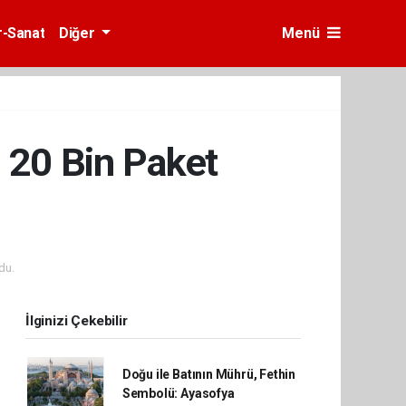
r-Sanat
Diğer
Menü
 20 Bin Paket
du.
İlginizi Çekebilir
Doğu ile Batının Mührü, Fethin
Sembolü: Ayasofya