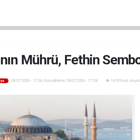
ının Mührü, Fethin Semb
28.07.2026 - 17:38, Güncelleme: 28.07.2026 - 17:38
14159 kez okund
ya