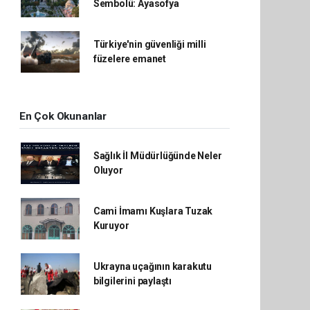
Sembolü: Ayasofya
Türkiye'nin güvenliği milli
füzelere emanet
En Çok Okunanlar
Sağlık İl Müdürlüğünde Neler
Oluyor
Cami İmamı Kuşlara Tuzak
Kuruyor
Ukrayna uçağının karakutu
bilgilerini paylaştı