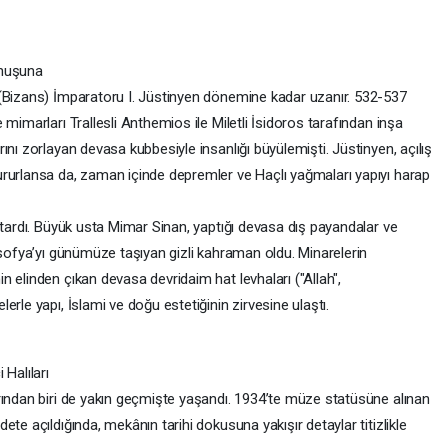
unuşuna
 (Bizans) İmparatoru I. Jüstinyen dönemine kadar uzanır. 532-537
mimarları Trallesli Anthemios ile Miletli İsidoros tarafından inşa
ını zorlayan devasa kubbesiyle insanlığı büyülemişti. Jüstinyen, açılış
rurlansa da, zaman içinde depremler ve Haçlı yağmaları yapıyı harap
urtardı. Büyük usta Mimar Sinan, yaptığı devasa dış payandalar ve
asofya’yı günümüze taşıyan gizli kahraman oldu. Minarelerin
 elinden çıkan devasa devridaim hat levhaları ("Allah",
erle yapı, İslami ve doğu estetiğinin zirvesine ulaştı.
 Halıları
arından biri de yakın geçmişte yaşandı. 1934’te müze statüsüne alınan
te açıldığında, mekânın tarihi dokusuna yakışır detaylar titizlikle