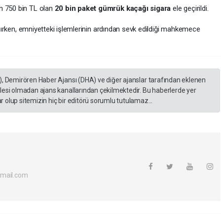
n 750 bin TL olan
20 bin paket gümrük kaçağı sigara
ele geçirildi.
lınırken, emniyetteki işlemlerinin ardından sevk edildiği mahkemece
), Demirören Haber Ajansı (DHA) ve diğer ajanslar tarafından eklenen
lesi olmadan ajans kanallarından çekilmektedir. Bu haberlerde yer
 olup sitemizin hiç bir editörü sorumlu tutulamaz...
tmail.com