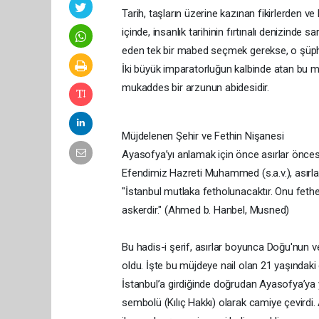
Tarih, taşların üzerine kazınan fikirlerden ve
içinde, insanlık tarihinin fırtınalı denizinde
eden tek bir mabed seçmek gerekse, o şüp
​İki büyük imparatorluğun kalbinde atan bu m
mukaddes bir arzunun abidesidir.
​Müjdelenen Şehir ve Fethin Nişanesi
​Ayasofya’yı anlamak için önce asırlar önc
Efendimiz Hazreti Muhammed (s.a.v.), asırl
​"İstanbul mutlaka fetholunacaktır. Onu fe
askerdir." (Ahmed b. Hanbel, Musned)
​Bu hadis-i şerif, asırlar boyunca Doğu'nun v
oldu. İşte bu müjdeye nail olan 21 yaşında
İstanbul’a girdiğinde doğrudan Ayasofya’ya 
sembolü (Kılıç Hakkı) olarak camiye çevirdi. 