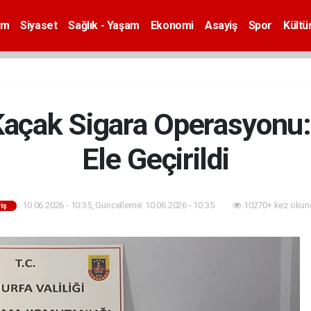
em
Siyaset
Sağlık - Yaşam
Ekonomi
Asayiş
Spor
Kültü
 Kaçak Sigara Operasyonu:
Ele Geçirildi
10.06.2026 - 10:35, Güncelleme: 10.06.2026 - 10:35
10270+ kez okun
iş