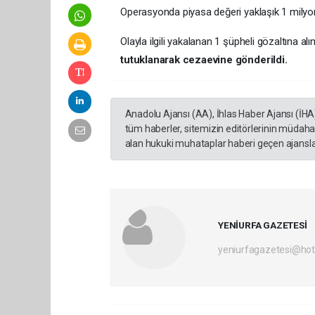
Operasyonda piyasa değeri yaklaşık 1 milyo
Olayla ilgili yakalanan 1 şüpheli gözaltına a
tutuklanarak cezaevine gönderildi.
Anadolu Ajansı (AA), İhlas Haber Ajansı (İHA
tüm haberler, sitemizin editörlerinin müdaha
alan hukuki muhataplar haberi geçen ajanslar
YENİURFA GAZETESİ
yeniurfagazetesi@ho