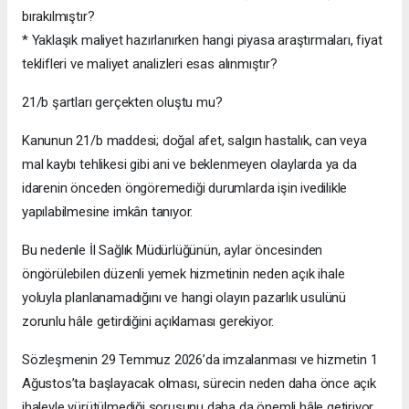
bırakılmıştır?
* Yaklaşık maliyet hazırlanırken hangi piyasa araştırmaları, fiyat
teklifleri ve maliyet analizleri esas alınmıştır?
21/b şartları gerçekten oluştu mu?
Kanunun 21/b maddesi; doğal afet, salgın hastalık, can veya
mal kaybı tehlikesi gibi ani ve beklenmeyen olaylarda ya da
idarenin önceden öngöremediği durumlarda işin ivedilikle
yapılabilmesine imkân tanıyor.
Bu nedenle İl Sağlık Müdürlüğünün, aylar öncesinden
öngörülebilen düzenli yemek hizmetinin neden açık ihale
yoluyla planlanamadığını ve hangi olayın pazarlık usulünü
zorunlu hâle getirdiğini açıklaması gerekiyor.
Sözleşmenin 29 Temmuz 2026’da imzalanması ve hizmetin 1
Ağustos’ta başlayacak olması, sürecin neden daha önce açık
ihaleyle yürütülmediği sorusunu daha da önemli hâle getiriyor.