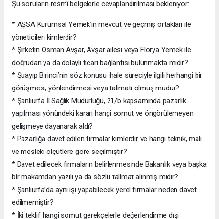
Şu soruların resmî belgelerle cevaplandırılması bekleniyor:
* AŞSA Kurumsal Yemek’in mevcut ve geçmiş ortakları ile
yöneticileri kimlerdir?
* Şirketin Osman Avşar, Avşar ailesi veya Florya Yemek ile
doğrudan ya da dolaylı ticari bağlantısı bulunmakta mıdır?
* Şuayıp Birinci’nin söz konusu ihale süreciyle ilgili herhangi bir
görüşmesi, yönlendirmesi veya talimatı olmuş mudur?
* Şanlıurfa İl Sağlık Müdürlüğü, 21/b kapsamında pazarlık
yapılması yönündeki kararı hangi somut ve öngörülemeyen
gelişmeye dayanarak aldı?
* Pazarlığa davet edilen firmalar kimlerdir ve hangi teknik, mali
ve mesleki ölçütlere göre seçilmiştir?
* Davet edilecek firmaların belirlenmesinde Bakanlık veya başka
bir makamdan yazılı ya da sözlü talimat alınmış mıdır?
* Şanlıurfa’da aynı işi yapabilecek yerel firmalar neden davet
edilmemiştir?
* İki teklif hangi somut gerekçelerle değerlendirme dışı