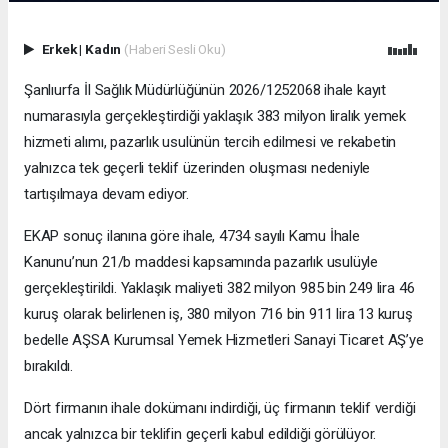
Erkek
|
Kadın
(Haberi Sesli Oku)
Şanlıurfa İl Sağlık Müdürlüğünün 2026/1252068 ihale kayıt
numarasıyla gerçekleştirdiği yaklaşık 383 milyon liralık yemek
hizmeti alımı, pazarlık usulünün tercih edilmesi ve rekabetin
yalnızca tek geçerli teklif üzerinden oluşması nedeniyle
tartışılmaya devam ediyor.
EKAP sonuç ilanına göre ihale, 4734 sayılı Kamu İhale
Kanunu’nun 21/b maddesi kapsamında pazarlık usulüyle
gerçekleştirildi. Yaklaşık maliyeti 382 milyon 985 bin 249 lira 46
kuruş olarak belirlenen iş, 380 milyon 716 bin 911 lira 13 kuruş
bedelle AŞSA Kurumsal Yemek Hizmetleri Sanayi Ticaret AŞ’ye
bırakıldı.
Dört firmanın ihale dokümanı indirdiği, üç firmanın teklif verdiği
ancak yalnızca bir teklifin geçerli kabul edildiği görülüyor.