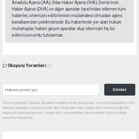
Anadolu Ajansı (AA), İhlas Haber Ajansı (İHA), Demirören
Haber Ajansı (DHA) ve diğer ajanslar tarafından eklenen tüm
haberler, sitemizin editörlerinin müdahalesi olmadan ajans
kanallarından çekilmektedir. Bu haberlerde yer alan hukuki
muhataplar haberi geçen ajanslar olup sitemizin hiç bir
editörü sorumlu tutulamaz...
Okuyucu Yorumları
(0)
Gönder
Yorum yazarak Topluluk Kuralları’nı kabul etmiş bulunuyor ve yeniurfagazetesi.com
sitesine yaptığınız yorumunuzla ilgili doğrudan veya dolaylı tüm sorumluluğu tek
başınıza üstleniyorsunuz. Yazılan tüm yorumlardan site yönetimi hiçbir şekilde
sorumlu tutulamaz.