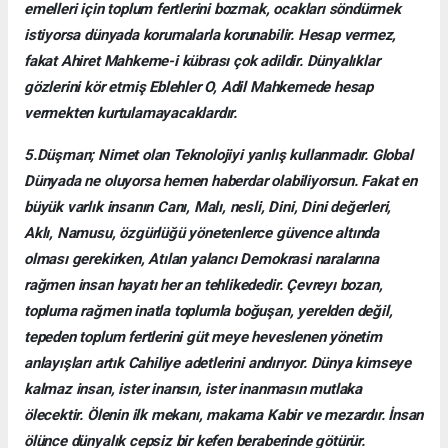
emelleri için toplum fertlerini bozmak, ocakları söndürmek
istiyorsa dünyada korumalarla korunabilir. Hesap vermez,
fakat Ahiret Mahkeme-i kübrası çok adildir. Dünyalıklar
gözlerini kör etmiş Eblehler O, Adil Mahkemede hesap
vermekten kurtulamayacaklardır.
5.Düşman; Nimet olan Teknolojiyi yanlış kullanmadır. Global
Dünyada ne oluyorsa hemen haberdar olabiliyorsun. Fakat en
büyük varlık insanın Canı, Malı, nesli, Dini, Dini değerleri,
Aklı, Namusu, özgürlüğü yönetenlerce güvence altında
olması gerekirken, Atılan yalancı Demokrasi naralarına
rağmen insan hayatı her an tehlikededir. Çevreyı bozan,
topluma rağmen inatla toplumla boğuşan, yerelden değil,
tepeden toplum fertlerini güt meye heveslenen yönetim
anlayışları artık Cahiliye adetlerini andırıyor. Dünya kimseye
kalmaz insan, ister inansın, ister inanmasın mutlaka
ölecektir. Ölenin ilk mekanı, makama Kabir ve mezardır. İnsan
ölünce dünyalık cepsiz bir kefen beraberinde götürür.