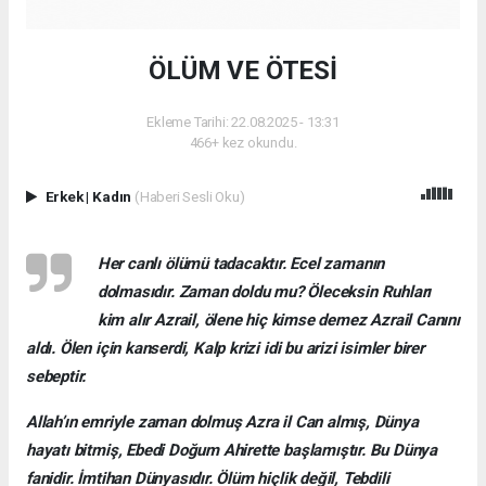
ÖLÜM VE ÖTESİ
Ekleme Tarihi: 22.08.2025 - 13:31
466+ kez okundu.
Erkek
|
Kadın
(Haberi Sesli Oku)
Her canlı ölümü tadacaktır. Ecel zamanın
dolmasıdır. Zaman doldu mu? Öleceksin Ruhları
kim alır Azrail, ölene hiç kimse demez Azrail Canını
aldı. Ölen için kanserdi, Kalp krizi idi bu arizi isimler birer
sebeptir.
Allah’ın emriyle zaman dolmuş Azra il Can almış, Dünya
hayatı bitmiş, Ebedi Doğum Ahirette başlamıştır. Bu Dünya
fanidir. İmtihan Dünyasıdır. Ölüm hiçlik değil, Tebdili