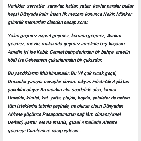
Varlıklar, servetler, saraylar, katlar, yatlar, koylar paralar pullar
hepsi Dünyada kalır. İnsan ilk mezara konunca Nekir, Münker
gümrük memurları ölenden hesap sorar.
Yalan geçmez rüşvet geçmez, koruma geçmez, Avukat
geçmez, mevki, makamda geçmez amelinle baş başasın
Amelin iyi ise Kabir, Cennet bahçelerinden bir bahçe, amelin
kötü ise Cehennem çukurlarından bir çukurdur.
Bu yazdıklarım Müslümanadır. Bu Yıl çok sıcak geçti,
Ormanlar yanıyor savaşlar devam ediyor. Filistin’de Açlıktan
çocuklar ölüyor Bu sıcakta alnı secdelide olsa, kimisi
Umre’de, kimisi, kat, yatta, plajda, koyda, şelaleler de nefsin
tüm isteklerini tatmin peşinde, ne olursa olsun Dünyadan
Ahirete göçünce Pasaportunuzun sağ lâm olması(Amel
Defteri) Şarttır. Mevla İmanla, güzel Amellerle Ahirete
göçmeyi Cümlemize nasip eylesin..