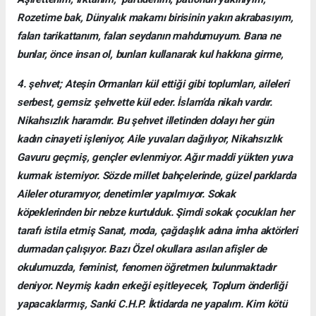
Rozetime bak, Dünyalık makamı birisinin yakın akrabasıyım,
falan tarikattanım, falan seydanın mahdumuyum. Bana ne
bunlar, önce insan ol, bunları kullanarak kul hakkına girme,
4. şehvet; Ateşin Ormanları kül ettiği gibi toplumları, aileleri
serbest, gemsiz şehvette kül eder. İslam’da nikah vardır.
Nikahsızlık haramdır. Bu şehvet illetinden dolayı her gün
kadın cinayeti işleniyor, Aile yuvaları dağılıyor, Nikahsızlık
Gavuru geçmiş, gençler evlenmiyor. Ağır maddi yükten yuva
kurmak istemiyor. Sözde millet bahçelerinde, güzel parklarda
Aileler oturamıyor, denetimler yapılmıyor. Sokak
köpeklerinden bir nebze kurtulduk. Şimdi sokak çocukları her
tarafı istila etmiş Sanat, moda, çağdaşlık adına imha aktörleri
durmadan çalışıyor. Bazı Özel okullara asılan afişler de
okulumuzda, feminist, fenomen öğretmen bulunmaktadır
deniyor. Neymiş kadın erkeği eşitleyecek, Toplum önderliği
yapacaklarmış, Sanki C.H.P. İktidarda ne yapalım. Kim kötü