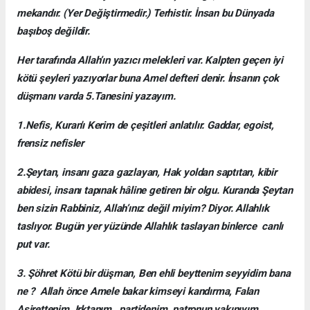
mekandır. (Yer Değiştirmedir.) Terhistir. İnsan bu Dünyada
başıboş değildir.
Her tarafında Allah’ın yazıcı melekleri var. Kalpten geçen iyi
kötü şeyleri yazıyorlar buna Amel defteri denir. İnsanın çok
düşmanı varda 5.Tanesini yazayım.
1.Nefis, Kuran'ı Kerim de çeşitleri anlatılır. Gaddar, egoist,
frensiz nefisler
2.Şeytan, insanı gaza gazlayan, Hak yoldan saptıtan, kibir
abidesi, insanı tapınak hâline getiren bir olgu. Kuranda Şeytan
ben sizin Rabbiniz, Allah’ınız değil miyim? Diyor. Allahlık
taslıyor. Bugün yer yüzünde Allahlık taslayan binlerce canlı
put var.
3. Şöhret Kötü bir düşman, Ben ehli beyttenim seyyidim bana
ne ? Allah önce Amele bakar kimseyi kandırma, Falan
Aşirettenim, Irktanım, partidenim, patronun yakınıyım,