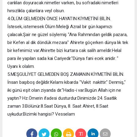
canlıları doyuracak nimetler varken, bu sofradaki nimetleri
hırsızlıkla çalanlara veyl olsun.
4.ÖLÜM GELMEDEN ÖNCE HAYATIN KİYMETİNİ BİLİN.
İstesek, istemesek Ölüm Meleği Azrail bir gün kapımızı
çalacak.Şair ne güzel söylemiş "Ana Rahmından geldik pazara,
bir Kefen al dık döndük mezara" Ahirete göçerken dünya lık tek
bir kefenimiz var.Ahirette bizi kurtara cak salih ameldir.Helal
para ile yapılan sada kai Cariyedir."Dünya fani ecek anidir. "
Uyanı k olalım.
5.MEŞGULİYET GELMEDEN BOŞ ZAMANIN KİYMETİNİ BİLİN.
İnsan başıboş değildir.Kelamı kibarda "Vakit nakittir." Denmiş,"
iki günü eşit olan ziyanda dır."Hadis-i var.Bugün Allah için ne
yaptın? Hz.Ömerin ifadesi dusturdur.Dinimizde 24. Saatlık
zaman 3.Bölünür.8.Saat Dünya, 8. Saat Ahiret, 8.Saat
uykudur.Bizimki hangisi? Vesselam