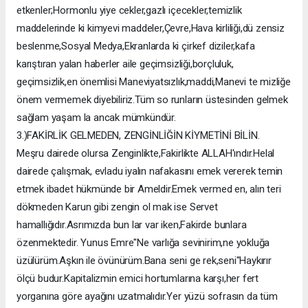
etkenler;Hormonlu yiye cekler,gazlı içecekler,temizlik
maddelerinde ki kimyevi maddeler,Çevre,Hava kirliliği,dü zensiz
beslenme,Sosyal Medya,Ekranlarda ki çirkef diziler,kafa
karıştıran yalan haberler aile geçimsizliği,borçluluk,
geçimsizlik,en önemlisi Maneviyatsızlık,maddi,Manevi te mizliğe
önem vermemek diyebiliriz.Tüm so runların üstesinden gelmek
sağlam yaşam la ancak mümkündür.
3.)FAKİRLİK GELMEDEN, ZENGİNLİĞİN KİYMETİNİ BİLİN.
Meşru dairede olursa Zenginlikte,Fakirlikte ALLAH'ındır.Helal
dairede çalışmak, evladu iyalın nafakasını emek vererek temin
etmek ibadet hükmünde bir Ameldir.Emek vermed en, alın teri
dökmeden Karun gibi zengin ol mak ise Servet
hamallığıdır.Asrımızda bun lar var iken,Fakirde bunlara
özenmektedir. Yunus Emre"Ne varlığa sevinirim,ne yokluğa
üzülürüm.Aşkın ile övünürüm.Bana seni ge rek,seni"Haykırır
ölçü budur.Kapitalizmin emici hortumlarına karşı,her fert
yorganına göre ayağını uzatmalıdır.Yer yüzü sofrasın da tüm