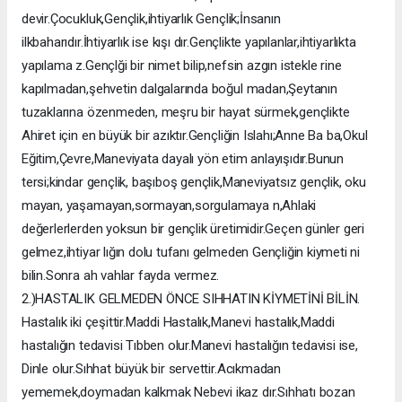
devir.Çocukluk,Gençlik,ihtiyarlık Gençlik;İnsanın
ilkbaharıdır.İhtiyarlık ise kışı dır.Gençlikte yapılanlar,ihtiyarlıkta
yapılama z.Gençlği bir nimet bilip,nefsin azgın istekle rine
kapılmadan,şehvetin dalgalarında boğul madan,Şeytanın
tuzaklarına özenmeden, meşru bir hayat sürmek,gençlikte
Ahiret için en büyük bir azıktır.Gençliğin Islahı;Anne Ba ba,Okul
Eğitim,Çevre,Maneviyata dayalı yön etim anlayışıdır.Bunun
tersi;kindar gençlik, başıboş gençlik,Maneviyatsız gençlik, oku
mayan, yaşamayan,sormayan,sorgulamaya n,Ahlaki
değerlerlerden yoksun bir gençlik üretimidir.Geçen günler geri
gelmez,ihtiyar lığın dolu tufanı gelmeden Gençliğin kiymeti ni
bilin.Sonra ah vahlar fayda vermez.
2.)HASTALIK GELMEDEN ÖNCE SIHHATIN KİYMETİNİ BİLİN.
Hastalık iki çeşittir.Maddi Hastalık,Manevi hastalık,Maddi
hastalığın tedavisi Tıbben olur.Manevi hastalığın tedavisi ise,
Dinle olur.Sıhhat büyük bir servettir.Acıkmadan
yememek,doymadan kalkmak Nebevi ikaz dır.Sıhhatı bozan