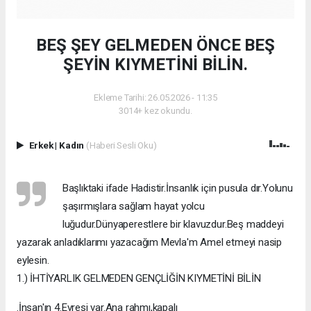
BEŞ ŞEY GELMEDEN ÖNCE BEŞ
ŞEYİN KIYMETİNİ BİLİN.
Ekleme Tarihi: 26.05.2026 - 11:35
3014+ kez okundu.
Erkek
|
Kadın
(Haberi Sesli Oku)
Başlıktaki ifade Hadistir.İnsanlık için pusula dır.Yolunu
şaşırmışlara sağlam hayat yolcu
luğudur.Dünyaperestlere bir klavuzdur.Beş maddeyi
yazarak anladıklarımı yazacağım Mevla'm Amel etmeyi nasip
eylesin.
1.) İHTİYARLIK GELMEDEN GENÇLİĞİN KIYMETİNİ BİLİN
.İnsan'ın 4.Evresi var.Ana rahmı,kapalı