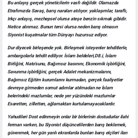
Bu anlayış gerçek yöneticilerin vasfı değildir. Olamazda
Etrafımızda Savaş, barış naraları atılıyor. yaklaşımlar, taraflı,
Irkçı anlayış, mezhepsel olursa ateşe benzin sıkmak gibidir.
Netice alınmaz. Bunun tersi olursa neden barış olmasın
Siyonist kuşatmalar tüm Dünyayı huzursuz ediyor.
Dur diyecek birleşende yok. Birleşmek isteyenler tehditlerle,
ambargolarla tehdit ediliyor. İslam beldeleri,D8.i, İslam
Birliğini, Nato’sunu, Bağımsız basınını, Ekonomik işbirliğini,
Savunma işbirliğini, gerçek Adalet mekanizmalarını,
Bağımsız Eğitim kurumlarını kurmadan, gerçek faaliyetler
devreye girmeden somut adımlar atılmadan ne İslam
belerindeki mazlumlar, nede yer yüzündeki mazlumlar
Esaretten, zilletten, ağlamaktan kurtulamayacaklardır.
Yahudileri Dost edinmeyin onlar bir birlerinin dostudurlar ilahi
ferman varken, bu Siyonist düşüncelilerden barış beklemek,
güvenmek, her gün yanlı ekranlarda bunları barış elçileri ilan