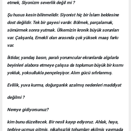
etmek, Siyonizm severlik değil mi ?
Şu husus kesin bilinmelidir. Siyonist hiç bir İslam beldesine
dost değildir. Tek bir gayesi vardır. Bölmek, parçalamak,
sömürmek sonra yutmak. Ülkemizin kronik büyük sorunları
var. Çalışanla, Emekli olan arasında çok yüksek maaş farkı
var.
İktidar, yandaş basın, paralı yorumcular ekranlarda algılarla
beyinleri alabora etmeye çalışsa da toplumun büyük bir kısmı
yokluk, yoksullukla pençeleşiyor. Alım gücü sıfırlanmış.
Evlilik, yuva kurma, doğurganlık azalmış nedenleri maddiyat
değilmi ?
Nereye gidiyorsunuz?
kim bunu düzeltecek. Bir nesli kayıp ediyoruz. Ahlak, haya,
terbiye uçmuş gitmiş, nikahsızlık tohumları ekilmiş yaymada