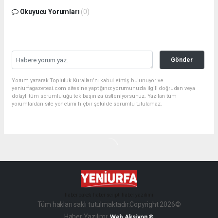
Okuyucu Yorumları
(0)
Gönder
Yorum yazarak Topluluk Kuralları’nı kabul etmiş bulunuyor ve
yeniurfagazetesi.com sitesine yaptığınız yorumunuzla ilgili doğrudan veya
dolaylı tüm sorumluluğu tek başınıza üstleniyorsunuz. Yazılan tüm
yorumlardan site yönetimi hiçbir şekilde sorumlu tutulamaz.
haber paketi
haber scripti
haber yazılımı
Tüm hakları saklı tutulmaktadır.Copyright 2026©
Haber Yazılımı:
Web Aksiyon ®