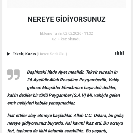
NEREYE GİDİYORSUNUZ
Ekleme Tarihi: 02.02.2026 - 11:02
621+ kez okundu.
Erkek
|
Kadın
(Haberi Sesli Oku)
Başlıktaki ifade Ayet mealidir. Tekvir suresin in
26.Ayetidir.Allah Resulüne Peygamberlik, Vahiy
gelince Müşrikler Efendimize haşa deli dediler,
kahin dediler bir türlü Peygamber (S.A.V) Mi, vahiyle gelen
emir nehiyleri kabule yanaşmadılar.
İnat ettiler alay etmeye başladılar. Allah C.C. Onlara, bu gidiş
nereye gidiyorsunuz buyurdu. Asi kavmi ikaz etti. Bu soruyu
fert, topluma da ilahi kelamla sorabiliriz. Bu yaşantı,