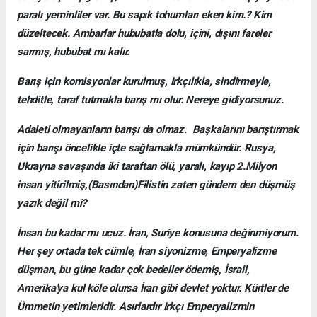
paralı yeminliler var. Bu sapık tohumları eken kim.? Kim
düzeltecek. Ambarlar hububatla dolu, içini, dışını fareler
sarmış, hububat mı kalır.
Barış için komisyonlar kurulmuş, Irkçılıkla, sindirmeyle,
tehditle, taraf tutmakla barış mı olur. Nereye gidiyorsunuz.
Adaleti olmayanların barışı da olmaz. Başkalarını barıştırmak
için barışı öncelikle içte sağlamakla mümkündür. Rusya,
Ukrayna savaşında iki taraftan ölü, yaralı, kayıp 2.Milyon
insan yitirilmiş,(Basından)Filistin zaten gündem den düşmüş
yazık değil mi?
İnsan bu kadar mı ucuz. İran, Suriye konusuna değinmiyorum.
Her şey ortada tek cümle, İran siyonizme, Emperyalizme
düşman, bu güne kadar çok bedeller ödemiş, İsrail,
Amerika'ya kul köle olursa İran gibi devlet yoktur. Kürtler de
Ümmetin yetimleridir. Asırlardır Irkçı Emperyalizmin