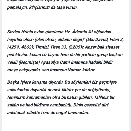
parçalayın, kılıçlarınızı da taşa vurun.
Sizden birinin evine girerlerse Hz. Âdem'in iki oğlundan
hayırlısı olsun (ölen olsun, öldüren değil)" (Ebu Davud, Fiten 2,
(4259, 4262); Tirmizî, Fiten 33, (2205)c Anzer balı siyaset
peteklerine konan bir bayan hem de bir partinin gurup başkan
vekili (Geçmişte) Ayasofya Cami İmamına haddini bildir
meye çalışıyordu, sen imamsın Namaz kıldırır.
Başka işlere karışma diyordu. Bu söylemleri biz geçmişte
solculardan duyardık demek fikirler yer de değiştirmiş,
feminizm kahramanları olsa bu hatun gibileri. Talihsiz bir
saldırı ve had bildirme cambazlığı. Dinin görevlisi dini
anlatacak elbette hem de engel tanımadan.