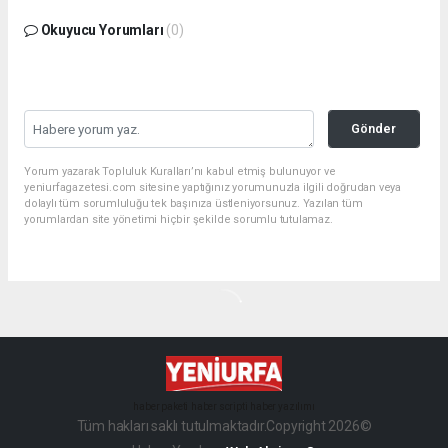
Okuyucu Yorumları
(0)
Gönder
Yorum yazarak Topluluk Kuralları’nı kabul etmiş bulunuyor ve
yeniurfagazetesi.com sitesine yaptığınız yorumunuzla ilgili doğrudan veya
dolaylı tüm sorumluluğu tek başınıza üstleniyorsunuz. Yazılan tüm
yorumlardan site yönetimi hiçbir şekilde sorumlu tutulamaz.
haber paketi
haber scripti
haber yazılımı
Tüm hakları saklı tutulmaktadır.Copyright 2026©