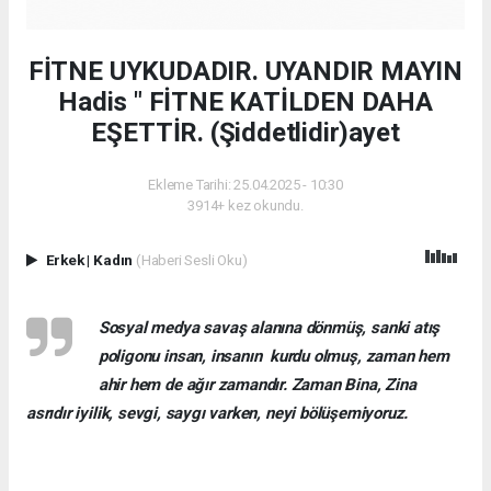
FİTNE UYKUDADIR. UYANDIR MAYIN
Hadis " FİTNE KATİLDEN DAHA
EŞETTİR. (Şiddetlidir)ayet
Ekleme Tarihi: 25.04.2025 - 10:30
3914+ kez okundu.
Erkek
|
Kadın
(Haberi Sesli Oku)
Sosyal medya savaş alanına dönmüş, sanki atış
poligonu insan, insanın kurdu olmuş, zaman hem
ahir hem de ağır zamandır. Zaman Bina, Zina
asrıdır iyilik, sevgi, saygı varken, neyi bölüşemiyoruz.