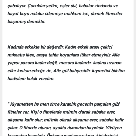
çabalıyor. Çocuklar yetim, eşler dul, babalar zindanda ve
hayat boyu nafaka ödemeye mahkum ise, demek fitneciler
başarmış demektir.
Kadında erkekte bir değerdir. Kadın erkek arası çekici
mıknatıs iken, araya tahta koyanlara itibar etmeyiniz Aile
yapısı pazara kadar değil, mezara kadardır. kadına uzanan
eller kırılsın erkeğe de, Aile gül bahçesidir. kıymetini bilelim
hadislere kulak verelim.
" Kıyametten he men önce karanlık gecenin parçaları gibi
fitneler var. Kişi o fitnelerde mü'min olarak sabaha erer,
akşama kafir olur; mü'min olarak akşama erer, sabaha kafir
çıkar. O fitnede oturan, ayakta durandan hayırlıdır. Yürüyen
koşandan hayırlıdır. Öyleyse yaylarınızı kırın, kirişlerinizi