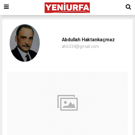
Abdullah Haktankaçmaz
ah6334@gmail.com