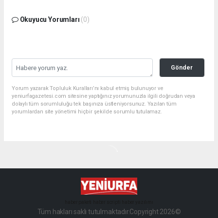
Okuyucu Yorumları
(0)
Gönder
Yorum yazarak Topluluk Kuralları’nı kabul etmiş bulunuyor ve
yeniurfagazetesi.com sitesine yaptığınız yorumunuzla ilgili doğrudan veya
dolaylı tüm sorumluluğu tek başınıza üstleniyorsunuz. Yazılan tüm
yorumlardan site yönetimi hiçbir şekilde sorumlu tutulamaz.
haber paketi
haber scripti
haber yazılımı
Tüm hakları saklı tutulmaktadır.Copyright 2026©