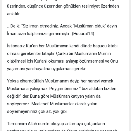
üzerinden, düşünce üzerinden gönülden teslimiyet üzerinden
anlatılır.
... De ki: "Siz iman etmediniz. Ancak "Müslüman olduk" deyin.
İman sizin kalplerinize girmemiştir...(Hucurat14)
İstisnasız Kur’an her Müslümanın kendi dilinde başucu kitabı
olması gereken bir kitaptır. Çünkü bir Müslümanın Mümin
olabilmesi için Kur'an'ı okuması anlayıp özümsemesi ve Onu
yaşaması yani hayatına uygulaması gerekir...
Yoksa elhamdülillah Müslümanım deyip her naneyi yemek
Müslümana yakışmaz. Peygamberimiz “ bizi aldatan bizden
değildir” der. Buna göre Müslüman katiyen yalan da
söyleyemez. Maalesef Müslümanlar olarak yalan
söylemeyenimiz çok az, yok gibi.
Temennim Allah cümle okuyup anlamaya çalışanların