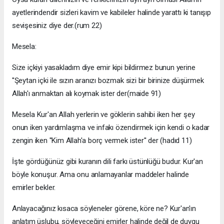
ayetlerindendir sizleri kavim ve kabileler halinde yarattı ki tanışıp
sevişesiniz diye der.(rum 22)
Mesela:
Size içkiyi yasakladım diye emir kipi bildirmez bunun yerine
''Şeytan içki ile sızın aranızı bozmak sizi bir birinize düşürmek
Allah'ı anmaktan alı koymak ister der(maide 91)
Mesela Kur'an Allah yerlerin ve göklerin sahibi iken her şey
onun iken yardımlaşma ve infakı özendirmek için kendi o kadar
zengin iken ''Kim Allah'a borç vermek ister'' der (hadıd 11)
İşte gördüğünüz gibi kuranın dili farkı üstünlüğü budur. Kur'an
böyle konuşur. Ama onu anlamayanlar maddeler halinde
emirler bekler.
Anlayacağınız kısaca söyleneler görene, köre ne? Kur'an'ın
anlatım üslubu, söyleyeceğini emirler halinde değil de duygu