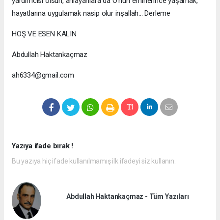
yardımcısı olsun, anlayanlara da O'nun emirlerince yaşamak,
hayatlarına uygulamak nasip olur inşallah... Derleme
HOŞ VE ESEN KALIN
Abdullah Haktankaçmaz
ah6334@gmail.com
Yazıya ifade bırak !
Bu yazıya hiç ifade kullanılmamış ilk ifadeyi siz kullanın.
Abdullah Haktankaçmaz - Tüm Yazıları