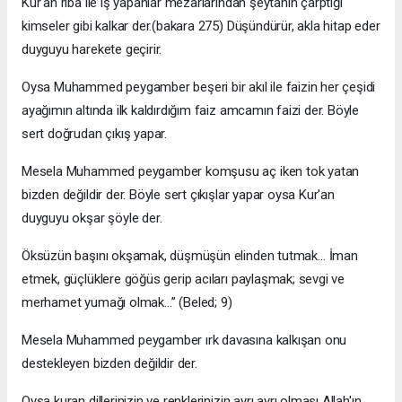
Kur'an riba ile iş yapanlar mezarlarından şeytanın çarptığı
kimseler gibi kalkar der.(bakara 275) Düşündürür, akla hitap eder
duyguyu harekete geçirir.
Oysa Muhammed peygamber beşeri bir akıl ile faizin her çeşidi
ayağımın altında ilk kaldırdığım faiz amcamın faizi der. Böyle
sert doğrudan çıkış yapar.
Mesela Muhammed peygamber komşusu aç iken tok yatan
bizden değildir der. Böyle sert çıkışlar yapar oysa Kur'an
duyguyu okşar şöyle der.
Öksüzün başını okşamak, düşmüşün elinden tutmak… İman
etmek, güçlüklere göğüs gerip acıları paylaşmak; sevgi ve
merhamet yumağı olmak…” (Beled; 9)
Mesela Muhammed peygamber ırk davasına kalkışan onu
destekleyen bizden değildir der.
Oysa kuran dillerinizin ve renklerinizin ayrı ayrı olması Allah'ın