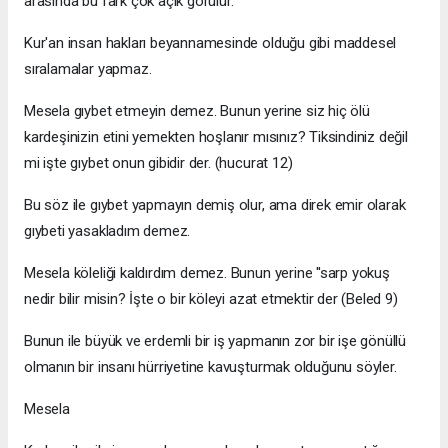
arasında bu fark çok açık görülür.
Kur'an insan hakları beyannamesinde olduğu gibi maddesel
sıralamalar yapmaz.
Mesela gıybet etmeyin demez. Bunun yerine siz hiç ölü
kardeşinizin etini yemekten hoşlanır mısınız? Tiksindiniz değil
mi işte gıybet onun gibidir der. (hucurat 12)
Bu söz ile gıybet yapmayın demiş olur, ama direk emir olarak
gıybeti yasakladım demez.
Mesela köleliği kaldırdım demez. Bunun yerine ''sarp yokuş
nedir bilir misin? İşte o bir köleyi azat etmektir der (Beled 9)
Bunun ile büyük ve erdemli bir iş yapmanın zor bir işe gönüllü
olmanın bir insanı hürriyetine kavuşturmak olduğunu söyler.
Mesela