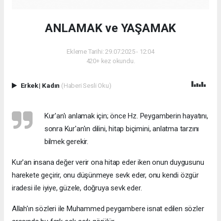
ANLAMAK ve YAŞAMAK
Ekleme Tarihi: 29.07.2025 - 12:04
420+ kez okundu.
Erkek
|
Kadın
(Haberi Sesli Oku)
Kur'an'ı anlamak için; önce Hz. Peygamberin hayatını,
sonra Kur'an'ın dilini, hitap biçimini, anlatma tarzını
bilmek gerekir.
Kur'an insana değer verir ona hitap eder iken onun duygusunu
harekete geçirir, onu düşünmeye sevk eder, onu kendi özgür
iradesi ile iyiye, güzele, doğruya sevk eder.
Allah'ın sözleri ile Muhammed peygambere isnat edilen sözler