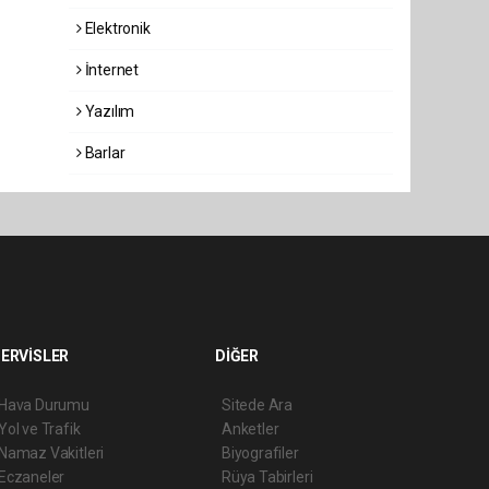
Elektronik
İnternet
Yazılım
Barlar
ERVİSLER
DİĞER
Hava Durumu
Sitede Ara
Yol ve Trafik
Anketler
Namaz Vakitleri
Biyografiler
Eczaneler
Rüya Tabirleri