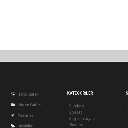
KATEGORİLER
S
Foto Galeri
Video Galeri
Gündem
Siyaset
Yazarlar
Sağlık - Yaşam
Ekonomi
Arşivler