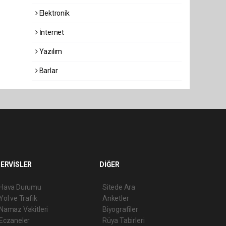
Elektronik
İnternet
Yazılım
Barlar
ERVİSLER
DİĞER
Hava Durumu
Sitede Ara
Yol ve Trafik
Anketler
Namaz Vakitleri
Biyografiler
Eczaneler
Rüya Tabirleri