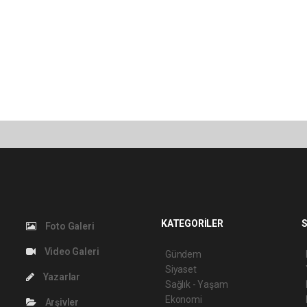
KATEGORİLER
S
Foto Galeri
Video Galeri
Gündem
Siyaset
Yazarlar
Sağlık - Yaşam
Ekonomi
Arşivler