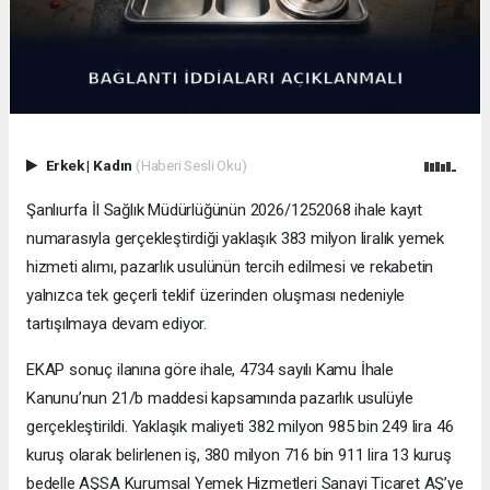
Erkek
|
Kadın
(Haberi Sesli Oku)
Şanlıurfa İl Sağlık Müdürlüğünün 2026/1252068 ihale kayıt
numarasıyla gerçekleştirdiği yaklaşık 383 milyon liralık yemek
hizmeti alımı, pazarlık usulünün tercih edilmesi ve rekabetin
yalnızca tek geçerli teklif üzerinden oluşması nedeniyle
tartışılmaya devam ediyor.
EKAP sonuç ilanına göre ihale, 4734 sayılı Kamu İhale
Kanunu’nun 21/b maddesi kapsamında pazarlık usulüyle
gerçekleştirildi. Yaklaşık maliyeti 382 milyon 985 bin 249 lira 46
kuruş olarak belirlenen iş, 380 milyon 716 bin 911 lira 13 kuruş
bedelle AŞSA Kurumsal Yemek Hizmetleri Sanayi Ticaret AŞ’ye