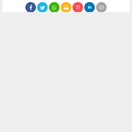
Anadolu Ajansı (AA), İhlas Haber Ajansı (İHA), Demirören
Haber Ajansı (DHA) ve diğer ajanslar tarafından eklenen tüm
haberler, sitemizin editörlerinin müdahalesi olmadan ajans
kanallarından çekilmektedir. Bu haberlerde yer alan hukuki
muhataplar haberi geçen ajanslar olup sitemizin hiç bir
editörü sorumlu tutulamaz...
Okuyucu Yorumları
(0)
Gönder
Yorum yazarak Topluluk Kuralları’nı kabul etmiş bulunuyor ve yeniurfagazetesi.com