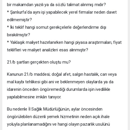
bir makamdan yazılı ya da sözlü talimat alınmış mıdır?
* Şanlıurfa’da aynı işi yapabilecek yerel firmalar neden davet
edilmemiştir?
* İki teklif hangi somut gerekçelerle değerlendirme dışı
bırakılmıştır?
* Yaklaşık maliyet hazırlanırken hangi piyasa araştırmaları, fiyat
teklifleri ve maliyet analizleri esas alınmıştır?
21/b şartları gerçekten oluştu mu?
Kanunun 21/b maddesi; doğal afet, salgın hastalık, can veya
mal kaybı tehlikesi gibi ani ve beklenmeyen olaylarda ya da
idarenin önceden öngöremediği durumlarda işin ivedilikle
yapılabilmesine imkân tanıyor.
Bu nedenle İl Sağlık Müdürlüğünün, aylar öncesinden
öngörülebilen düzenli yemek hizmetinin neden açık ihale
yoluyla planlanamadığını ve hangi olayın pazarlık usulünü