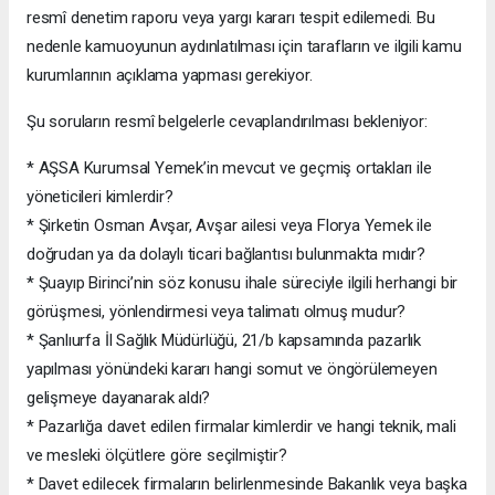
resmî denetim raporu veya yargı kararı tespit edilemedi. Bu
nedenle kamuoyunun aydınlatılması için tarafların ve ilgili kamu
kurumlarının açıklama yapması gerekiyor.
Şu soruların resmî belgelerle cevaplandırılması bekleniyor:
* AŞSA Kurumsal Yemek’in mevcut ve geçmiş ortakları ile
yöneticileri kimlerdir?
* Şirketin Osman Avşar, Avşar ailesi veya Florya Yemek ile
doğrudan ya da dolaylı ticari bağlantısı bulunmakta mıdır?
* Şuayıp Birinci’nin söz konusu ihale süreciyle ilgili herhangi bir
görüşmesi, yönlendirmesi veya talimatı olmuş mudur?
* Şanlıurfa İl Sağlık Müdürlüğü, 21/b kapsamında pazarlık
yapılması yönündeki kararı hangi somut ve öngörülemeyen
gelişmeye dayanarak aldı?
* Pazarlığa davet edilen firmalar kimlerdir ve hangi teknik, mali
ve mesleki ölçütlere göre seçilmiştir?
* Davet edilecek firmaların belirlenmesinde Bakanlık veya başka