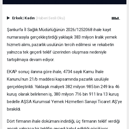
Erkek
|
Kadın
(Haberi Sesli Oku)
Şanlıurfa İl Sağlık Müdürlüğünün 2026/1252068 ihale kayıt
numarasıyla gerçekleştirdiği yaklaşık 383 milyon liralık yemek
hizmeti alımı, pazarlık usulünün tercih edilmesi ve rekabetin
yalnızca tek geçerli teklif üzerinden oluşması nedeniyle
tartışılmaya devam ediyor.
EKAP sonuç ilanına göre ihale, 4734 sayılı Kamu İhale
Kanunu’nun 21/b maddesi kapsamında pazarlık usulüyle
gerçekleştirildi. Yaklaşık maliyeti 382 milyon 985 bin 249 lira 46
kuruş olarak belirlenen iş, 380 milyon 716 bin 911 lira 13 kuruş
bedelle AŞSA Kurumsal Yemek Hizmetleri Sanayi Ticaret AŞ’ye
bırakıldı.
Dört firmanın ihale dokümanı indirdiği, üç firmanın teklif verdiği
ancak yalnızca bir teklifin geçerli kabul edildiği görülüyor.