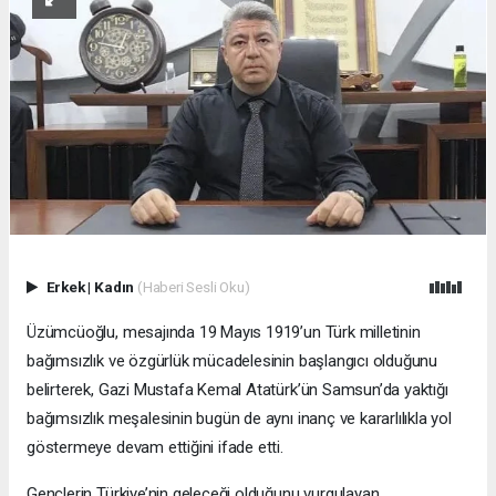
Erkek
|
Kadın
(Haberi Sesli Oku)
Üzümcüoğlu, mesajında 19 Mayıs 1919’un Türk milletinin
bağımsızlık ve özgürlük mücadelesinin başlangıcı olduğunu
belirterek, Gazi Mustafa Kemal Atatürk’ün Samsun’da yaktığı
bağımsızlık meşalesinin bugün de aynı inanç ve kararlılıkla yol
göstermeye devam ettiğini ifade etti.
Gençlerin Türkiye’nin geleceği olduğunu vurgulayan