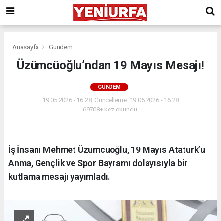
Anasayfa
Gündem
Üzümcüoğlu’ndan 19 Mayıs Mesajı!
GÜNDEM
19.05.2026 - 16:28, Güncelleme: 19.05.2026 - 16:28
69708+ kez okundu.
İş İnsanı Mehmet Üzümcüoğlu, 19 Mayıs Atatürk’ü
Anma, Gençlik ve Spor Bayramı dolayısıyla bir
kutlama mesajı yayımladı.