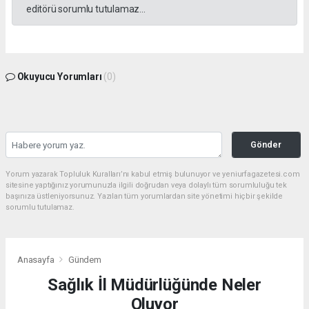
editörü sorumlu tutulamaz...
Okuyucu Yorumları
(0)
Gönder
Yorum yazarak Topluluk Kuralları’nı kabul etmiş bulunuyor ve yeniurfagazetesi.com
sitesine yaptığınız yorumunuzla ilgili doğrudan veya dolaylı tüm sorumluluğu tek
başınıza üstleniyorsunuz. Yazılan tüm yorumlardan site yönetimi hiçbir şekilde
sorumlu tutulamaz.
Anasayfa
Gündem
Sağlık İl Müdürlüğünde Neler
Oluyor