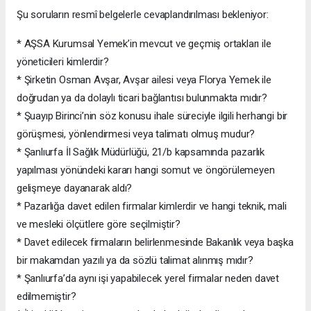
Şu soruların resmî belgelerle cevaplandırılması bekleniyor:
* AŞSA Kurumsal Yemek’in mevcut ve geçmiş ortakları ile
yöneticileri kimlerdir?
* Şirketin Osman Avşar, Avşar ailesi veya Florya Yemek ile
doğrudan ya da dolaylı ticari bağlantısı bulunmakta mıdır?
* Şuayıp Birinci’nin söz konusu ihale süreciyle ilgili herhangi bir
görüşmesi, yönlendirmesi veya talimatı olmuş mudur?
* Şanlıurfa İl Sağlık Müdürlüğü, 21/b kapsamında pazarlık
yapılması yönündeki kararı hangi somut ve öngörülemeyen
gelişmeye dayanarak aldı?
* Pazarlığa davet edilen firmalar kimlerdir ve hangi teknik, mali
ve mesleki ölçütlere göre seçilmiştir?
* Davet edilecek firmaların belirlenmesinde Bakanlık veya başka
bir makamdan yazılı ya da sözlü talimat alınmış mıdır?
* Şanlıurfa’da aynı işi yapabilecek yerel firmalar neden davet
edilmemiştir?