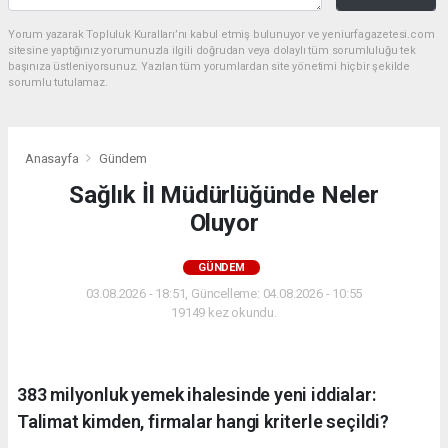
Yorum yazarak Topluluk Kuralları’nı kabul etmiş bulunuyor ve yeniurfagazetesi.com
sitesine yaptığınız yorumunuzla ilgili doğrudan veya dolaylı tüm sorumluluğu tek
başınıza üstleniyorsunuz. Yazılan tüm yorumlardan site yönetimi hiçbir şekilde
sorumlu tutulamaz.
Anasayfa
Gündem
Sağlık İl Müdürlüğünde Neler
Oluyor
GÜNDEM
03.08.2026 - 18:51, Güncelleme: 04.08.2026 - 10:55
19149 kez okundu.
383 milyonluk yemek ihalesinde yeni iddialar:
Talimat kimden, firmalar hangi kriterle seçildi?