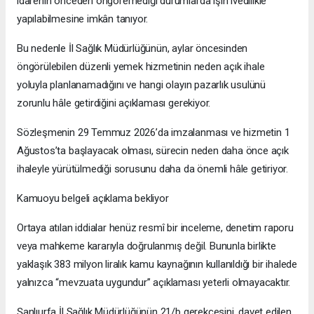
idarenin önceden öngöremediği durumlarda işin ivedilikle
yapılabilmesine imkân tanıyor.
Bu nedenle İl Sağlık Müdürlüğünün, aylar öncesinden
öngörülebilen düzenli yemek hizmetinin neden açık ihale
yoluyla planlanamadığını ve hangi olayın pazarlık usulünü
zorunlu hâle getirdiğini açıklaması gerekiyor.
Sözleşmenin 29 Temmuz 2026’da imzalanması ve hizmetin 1
Ağustos’ta başlayacak olması, sürecin neden daha önce açık
ihaleyle yürütülmediği sorusunu daha da önemli hâle getiriyor.
Kamuoyu belgeli açıklama bekliyor
Ortaya atılan iddialar henüz resmî bir inceleme, denetim raporu
veya mahkeme kararıyla doğrulanmış değil. Bununla birlikte
yaklaşık 383 milyon liralık kamu kaynağının kullanıldığı bir ihalede
yalnızca “mevzuata uygundur” açıklaması yeterli olmayacaktır.
Şanlıurfa İl Sağlık Müdürlüğünün 21/b gerekçesini, davet edilen