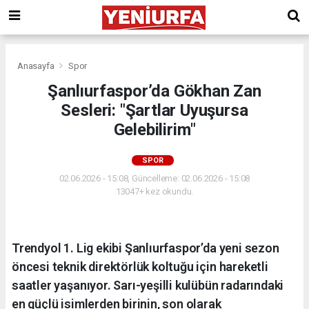
Anasayfa
Spor
​Şanlıurfaspor’da Gökhan Zan
Sesleri: "Şartlar Uyuşursa
Gelebilirim"
SPOR
02.06.2026 - 15:08, Güncelleme: 02.06.2026 - 15:08
13047+ kez okundu.
Trendyol 1. Lig ekibi Şanlıurfaspor’da yeni sezon
öncesi teknik direktörlük koltuğu için hareketli
saatler yaşanıyor. Sarı-yeşilli kulübün radarındaki
en güçlü isimlerden birinin, son olarak