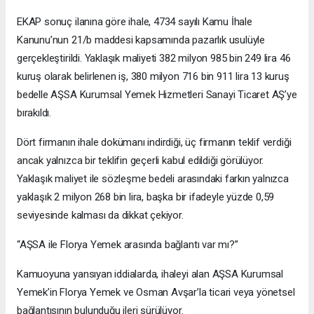
EKAP sonuç ilanına göre ihale, 4734 sayılı Kamu İhale
Kanunu’nun 21/b maddesi kapsamında pazarlık usulüyle
gerçekleştirildi. Yaklaşık maliyeti 382 milyon 985 bin 249 lira 46
kuruş olarak belirlenen iş, 380 milyon 716 bin 911 lira 13 kuruş
bedelle AŞSA Kurumsal Yemek Hizmetleri Sanayi Ticaret AŞ’ye
bırakıldı.
Dört firmanın ihale dokümanı indirdiği, üç firmanın teklif verdiği
ancak yalnızca bir teklifin geçerli kabul edildiği görülüyor.
Yaklaşık maliyet ile sözleşme bedeli arasındaki farkın yalnızca
yaklaşık 2 milyon 268 bin lira, başka bir ifadeyle yüzde 0,59
seviyesinde kalması da dikkat çekiyor.
“AŞSA ile Florya Yemek arasında bağlantı var mı?”
Kamuoyuna yansıyan iddialarda, ihaleyi alan AŞSA Kurumsal
Yemek’in Florya Yemek ve Osman Avşar’la ticari veya yönetsel
bağlantısının bulunduğu ileri sürülüyor.