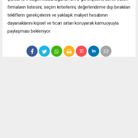
firmaların listesini, seçim kriterlerini, değerlendirme dışı bırakılan
tekliflerin gerekçelerini ve yaklaşık maliyet hesabının
dayanaklarını kişisel ve ticari sırları koruyarak kamuoyuyla
paylaşması bekleniyor.
Anadolu Ajansı (AA), İhlas Haber Ajansı (İHA), Demirören
Haber Ajansı (DHA) ve diğer ajanslar tarafından eklenen tüm
haberler, sitemizin editörlerinin müdahalesi olmadan ajans
kanallarından çekilmektedir. Bu haberlerde yer alan hukuki
muhataplar haberi geçen ajanslar olup sitemizin hiç bir
editörü sorumlu tutulamaz...