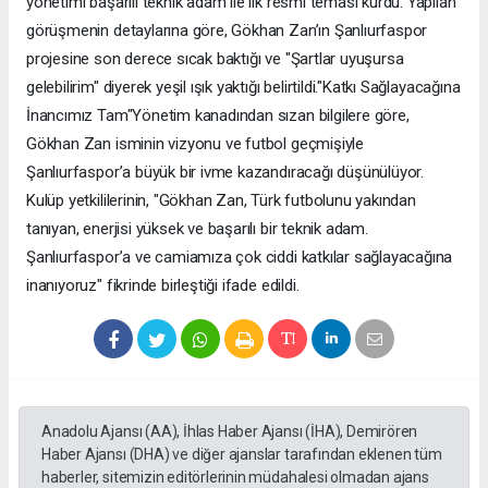
yönetimi başarılı teknik adam ile ilk resmi teması kurdu. Yapılan
görüşmenin detaylarına göre, Gökhan Zan’ın Şanlıurfaspor
projesine son derece sıcak baktığı ve "Şartlar uyuşursa
gelebilirim" diyerek yeşil ışık yaktığı belirtildi. ​"Katkı Sağlayacağına
İnancımız Tam" ​Yönetim kanadından sızan bilgilere göre,
Gökhan Zan isminin vizyonu ve futbol geçmişiyle
Şanlıurfaspor’a büyük bir ivme kazandıracağı düşünülüyor.
Kulüp yetkililerinin, "Gökhan Zan, Türk futbolunu yakından
tanıyan, enerjisi yüksek ve başarılı bir teknik adam.
Şanlıurfaspor’a ve camiamıza çok ciddi katkılar sağlayacağına
inanıyoruz" fikrinde birleştiği ifade edildi.
Anadolu Ajansı (AA), İhlas Haber Ajansı (İHA), Demirören
Haber Ajansı (DHA) ve diğer ajanslar tarafından eklenen tüm
haberler, sitemizin editörlerinin müdahalesi olmadan ajans