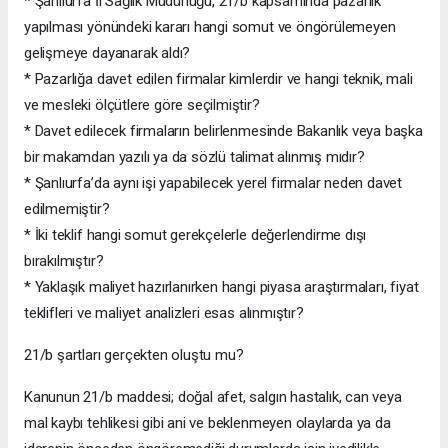
* Şanlıurfa İl Sağlık Müdürlüğü, 21/b kapsamında pazarlık
yapılması yönündeki kararı hangi somut ve öngörülemeyen
gelişmeye dayanarak aldı?
* Pazarlığa davet edilen firmalar kimlerdir ve hangi teknik, mali
ve mesleki ölçütlere göre seçilmiştir?
* Davet edilecek firmaların belirlenmesinde Bakanlık veya başka
bir makamdan yazılı ya da sözlü talimat alınmış mıdır?
* Şanlıurfa’da aynı işi yapabilecek yerel firmalar neden davet
edilmemiştir?
* İki teklif hangi somut gerekçelerle değerlendirme dışı
bırakılmıştır?
* Yaklaşık maliyet hazırlanırken hangi piyasa araştırmaları, fiyat
teklifleri ve maliyet analizleri esas alınmıştır?
21/b şartları gerçekten oluştu mu?
Kanunun 21/b maddesi; doğal afet, salgın hastalık, can veya
mal kaybı tehlikesi gibi ani ve beklenmeyen olaylarda ya da