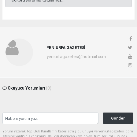
YENİURFA GAZETESİ
yeniurfagazetesi@hotmail.com
Okuyucu Yorumları
(0)
Gönder
Yorum yazarak Topluluk Kuralları’nı kabul etmiş bulunuyor ve yeniurfagazetesi.com
sitesine yaptığınız yorumunuzla ilgili doğrudan veya dolaylı tüm sorumluluğu tek