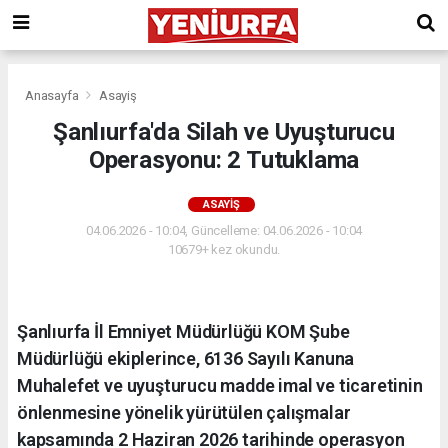
Anasayfa
Asayiş
Şanlıurfa'da Silah ve Uyuşturucu
Operasyonu: 2 Tutuklama
ASAYIŞ
04.06.2026 - 10:04, Güncelleme: 04.06.2026 - 10:04
10679+ kez okundu.
Şanlıurfa İl Emniyet Müdürlüğü KOM Şube
Müdürlüğü ekiplerince, 6136 Sayılı Kanuna
Muhalefet ve uyuşturucu madde imal ve ticaretinin
önlenmesine yönelik yürütülen çalışmalar
kapsamında 2 Haziran 2026 tarihinde operasyon