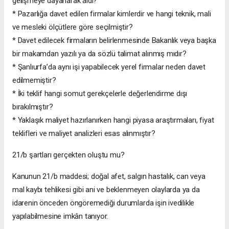
gelişmeye dayanarak aldı?
* Pazarlığa davet edilen firmalar kimlerdir ve hangi teknik, mali
ve mesleki ölçütlere göre seçilmiştir?
* Davet edilecek firmaların belirlenmesinde Bakanlık veya başka
bir makamdan yazılı ya da sözlü talimat alınmış mıdır?
* Şanlıurfa’da aynı işi yapabilecek yerel firmalar neden davet
edilmemiştir?
* İki teklif hangi somut gerekçelerle değerlendirme dışı
bırakılmıştır?
* Yaklaşık maliyet hazırlanırken hangi piyasa araştırmaları, fiyat
teklifleri ve maliyet analizleri esas alınmıştır?
21/b şartları gerçekten oluştu mu?
Kanunun 21/b maddesi; doğal afet, salgın hastalık, can veya
mal kaybı tehlikesi gibi ani ve beklenmeyen olaylarda ya da
idarenin önceden öngöremediği durumlarda işin ivedilikle
yapılabilmesine imkân tanıyor.