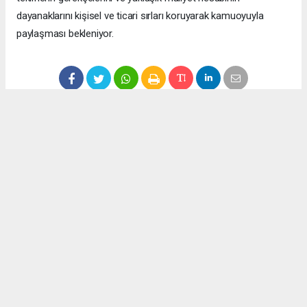
dayanaklarını kişisel ve ticari sırları koruyarak kamuoyuyla
paylaşması bekleniyor.
Anadolu Ajansı (AA), İhlas Haber Ajansı (İHA), Demirören
Haber Ajansı (DHA) ve diğer ajanslar tarafından eklenen tüm
haberler, sitemizin editörlerinin müdahalesi olmadan ajans
kanallarından çekilmektedir. Bu haberlerde yer alan hukuki
muhataplar haberi geçen ajanslar olup sitemizin hiç bir
editörü sorumlu tutulamaz...
Okuyucu Yorumları
(0)