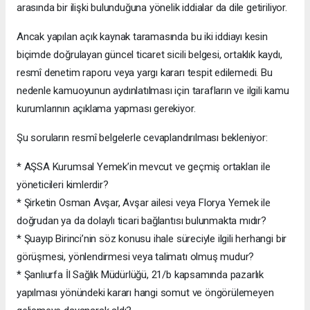
arasında bir ilişki bulunduğuna yönelik iddialar da dile getiriliyor.
Ancak yapılan açık kaynak taramasında bu iki iddiayı kesin
biçimde doğrulayan güncel ticaret sicili belgesi, ortaklık kaydı,
resmî denetim raporu veya yargı kararı tespit edilemedi. Bu
nedenle kamuoyunun aydınlatılması için tarafların ve ilgili kamu
kurumlarının açıklama yapması gerekiyor.
Şu soruların resmî belgelerle cevaplandırılması bekleniyor:
* AŞSA Kurumsal Yemek’in mevcut ve geçmiş ortakları ile
yöneticileri kimlerdir?
* Şirketin Osman Avşar, Avşar ailesi veya Florya Yemek ile
doğrudan ya da dolaylı ticari bağlantısı bulunmakta mıdır?
* Şuayıp Birinci’nin söz konusu ihale süreciyle ilgili herhangi bir
görüşmesi, yönlendirmesi veya talimatı olmuş mudur?
* Şanlıurfa İl Sağlık Müdürlüğü, 21/b kapsamında pazarlık
yapılması yönündeki kararı hangi somut ve öngörülemeyen