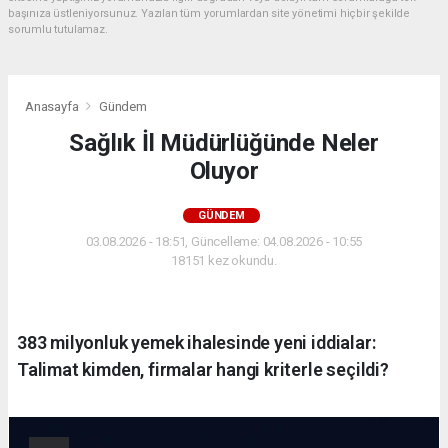
başınıza üstleniyorsunuz. Yazılan tüm yorumlardan site yönetimi hiçbir şekilde
sorumlu tutulamaz.
Anasayfa
Gündem
Sağlık İl Müdürlüğünde Neler
Oluyor
GÜNDEM
03.08.2026 - 18:51, Güncelleme: 04.08.2026 - 10:55
18151 kez okundu.
383 milyonluk yemek ihalesinde yeni iddialar:
Talimat kimden, firmalar hangi kriterle seçildi?