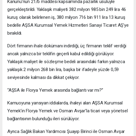
Kanunu’nun 21/b maddesi kapsamında pazarlık usulüyle
gerçekleştirildi. Yaklaşık maliyeti 382 milyon 985 bin 249 lira 46
kuruş olarak belirlenen iş, 380 milyon 716 bin 911 lira 13 kuruş
bedelle AŞSA Kurumsal Yemek Hizmetleri Sanayi Ticaret AŞ’ye
bırakıldı.
Dört firmanın ihale dokümanı indirdiği, üç firmanın teklif verdiği
ancak yalnızca bir teklifin geçerli kabul edildiği görülüyor.
Yaklaşık maliyet ile sözleşme bedeli arasındaki farkın yalnızca
yaklaşık 2 milyon 268 bin lira, başka bir ifadeyle yüzde 0,59
seviyesinde kalması da dikkat çekiyor.
“AŞSA ile Florya Yemek arasında bağlantı var mı?”
Kamuoyuna yansıyan iddialarda, ihaleyi alan AŞSA Kurumsal
Yemek’in Florya Yemek ve Osman Avşar’la ticari veya yönetsel
bağlantısının bulunduğu ileri sürülüyor.
Ayrıca Sağlık Bakan Yardımcısı Şuayıp Birinci ile Osman Avşar