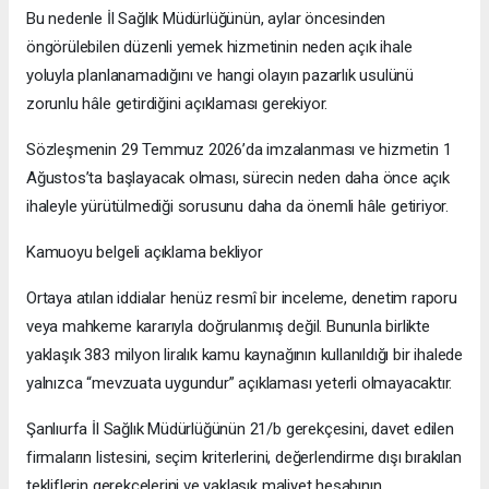
Bu nedenle İl Sağlık Müdürlüğünün, aylar öncesinden
öngörülebilen düzenli yemek hizmetinin neden açık ihale
yoluyla planlanamadığını ve hangi olayın pazarlık usulünü
zorunlu hâle getirdiğini açıklaması gerekiyor.
Sözleşmenin 29 Temmuz 2026’da imzalanması ve hizmetin 1
Ağustos’ta başlayacak olması, sürecin neden daha önce açık
ihaleyle yürütülmediği sorusunu daha da önemli hâle getiriyor.
Kamuoyu belgeli açıklama bekliyor
Ortaya atılan iddialar henüz resmî bir inceleme, denetim raporu
veya mahkeme kararıyla doğrulanmış değil. Bununla birlikte
yaklaşık 383 milyon liralık kamu kaynağının kullanıldığı bir ihalede
yalnızca “mevzuata uygundur” açıklaması yeterli olmayacaktır.
Şanlıurfa İl Sağlık Müdürlüğünün 21/b gerekçesini, davet edilen
firmaların listesini, seçim kriterlerini, değerlendirme dışı bırakılan
tekliflerin gerekçelerini ve yaklaşık maliyet hesabının