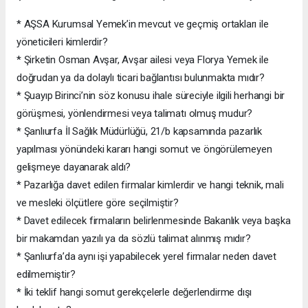
* AŞSA Kurumsal Yemek’in mevcut ve geçmiş ortakları ile
yöneticileri kimlerdir?
* Şirketin Osman Avşar, Avşar ailesi veya Florya Yemek ile
doğrudan ya da dolaylı ticari bağlantısı bulunmakta mıdır?
* Şuayıp Birinci’nin söz konusu ihale süreciyle ilgili herhangi bir
görüşmesi, yönlendirmesi veya talimatı olmuş mudur?
* Şanlıurfa İl Sağlık Müdürlüğü, 21/b kapsamında pazarlık
yapılması yönündeki kararı hangi somut ve öngörülemeyen
gelişmeye dayanarak aldı?
* Pazarlığa davet edilen firmalar kimlerdir ve hangi teknik, mali
ve mesleki ölçütlere göre seçilmiştir?
* Davet edilecek firmaların belirlenmesinde Bakanlık veya başka
bir makamdan yazılı ya da sözlü talimat alınmış mıdır?
* Şanlıurfa’da aynı işi yapabilecek yerel firmalar neden davet
edilmemiştir?
* İki teklif hangi somut gerekçelerle değerlendirme dışı