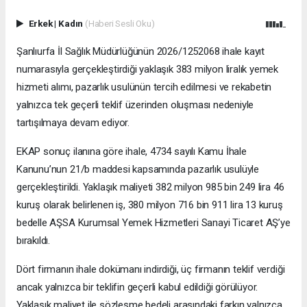
Erkek
|
Kadın
(Haberi Sesli Oku)
Şanlıurfa İl Sağlık Müdürlüğünün 2026/1252068 ihale kayıt
numarasıyla gerçekleştirdiği yaklaşık 383 milyon liralık yemek
hizmeti alımı, pazarlık usulünün tercih edilmesi ve rekabetin
yalnızca tek geçerli teklif üzerinden oluşması nedeniyle
tartışılmaya devam ediyor.
EKAP sonuç ilanına göre ihale, 4734 sayılı Kamu İhale
Kanunu’nun 21/b maddesi kapsamında pazarlık usulüyle
gerçekleştirildi. Yaklaşık maliyeti 382 milyon 985 bin 249 lira 46
kuruş olarak belirlenen iş, 380 milyon 716 bin 911 lira 13 kuruş
bedelle AŞSA Kurumsal Yemek Hizmetleri Sanayi Ticaret AŞ’ye
bırakıldı.
Dört firmanın ihale dokümanı indirdiği, üç firmanın teklif verdiği
ancak yalnızca bir teklifin geçerli kabul edildiği görülüyor.
Yaklaşık maliyet ile sözleşme bedeli arasındaki farkın yalnızca