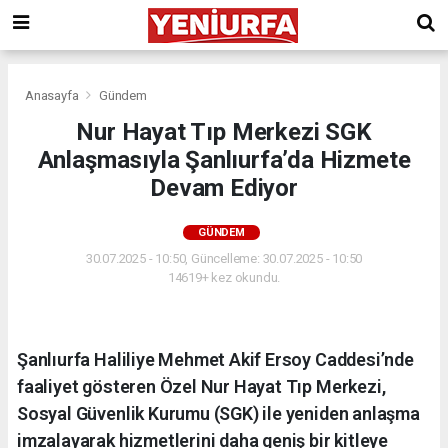
Anasayfa
Gündem
Nur Hayat Tıp Merkezi SGK
Anlaşmasıyla Şanlıurfa’da Hizmete
Devam Ediyor
GÜNDEM
30.07.2025 - 10:50, Güncelleme: 30.07.2025 - 10:50
14619+ kez okundu.
Şanlıurfa Haliliye Mehmet Akif Ersoy Caddesi’nde
faaliyet gösteren Özel Nur Hayat Tıp Merkezi,
Sosyal Güvenlik Kurumu (SGK) ile yeniden anlaşma
imzalayarak hizmetlerini daha geniş bir kitleye