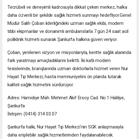
Tecrübeli ve deneyimli kadrosuyla dikkat çeken merkez, halka
daha özverili bir şekilde sağlık hizmeti sunmayı hedefliyor.
Genel
Müdür Salih Çoban liderliğindeki uzman sağlık ekibi, modern
tıbbi ekipmanlar ve donanımlı ambulanslarla 7 gün 24 saat acil
poliklinik hizmeti sunarak Şanlıurfa halkına güven veriyor.
Çoban, yenilenen vizyon ve misyonlarıyla, kentte sağlık alanında
fark yaratmayı amaçladıklarını belirtti. İki katlı modern
tesislerinde, branşlarında uzman doktorlarla hizmet veren Nur
Hayat Tıp Merkezi, hasta memnuniyetini ön planda tutarak
kaliteli sağlık hizmetini sürdürüyor.
Adres: Hamidiye Mah. Mehmet Akif Ersoy Cad. No:1 Haliliye,
Şanlıurfa
İletişim: (0414) 314 03 07
Şanlıurfa halkı, Nur Hayat Tıp Merkezi’nin SGK anlaşmasıyla
daha erişilebilir sağlık hizmetlerinden faydalanabilecek.