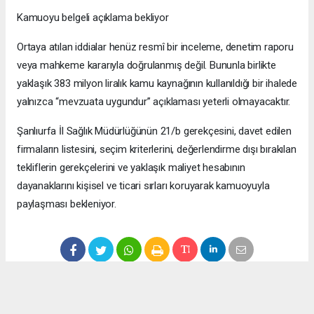
Kamuoyu belgeli açıklama bekliyor
Ortaya atılan iddialar henüz resmî bir inceleme, denetim raporu
veya mahkeme kararıyla doğrulanmış değil. Bununla birlikte
yaklaşık 383 milyon liralık kamu kaynağının kullanıldığı bir ihalede
yalnızca “mevzuata uygundur” açıklaması yeterli olmayacaktır.
Şanlıurfa İl Sağlık Müdürlüğünün 21/b gerekçesini, davet edilen
firmaların listesini, seçim kriterlerini, değerlendirme dışı bırakılan
tekliflerin gerekçelerini ve yaklaşık maliyet hesabının
dayanaklarını kişisel ve ticari sırları koruyarak kamuoyuyla
paylaşması bekleniyor.
Anadolu Ajansı (AA), İhlas Haber Ajansı (İHA), Demirören