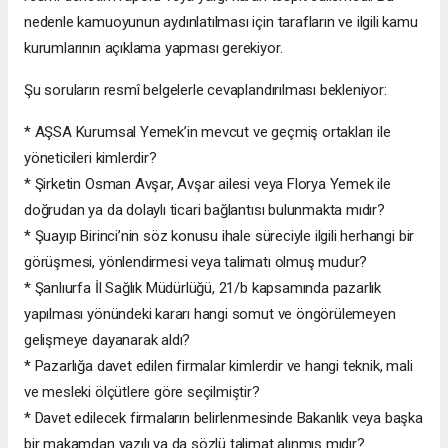
nedenle kamuoyunun aydınlatılması için tarafların ve ilgili kamu
kurumlarının açıklama yapması gerekiyor.
Şu soruların resmî belgelerle cevaplandırılması bekleniyor:
* AŞSA Kurumsal Yemek’in mevcut ve geçmiş ortakları ile
yöneticileri kimlerdir?
* Şirketin Osman Avşar, Avşar ailesi veya Florya Yemek ile
doğrudan ya da dolaylı ticari bağlantısı bulunmakta mıdır?
* Şuayıp Birinci’nin söz konusu ihale süreciyle ilgili herhangi bir
görüşmesi, yönlendirmesi veya talimatı olmuş mudur?
* Şanlıurfa İl Sağlık Müdürlüğü, 21/b kapsamında pazarlık
yapılması yönündeki kararı hangi somut ve öngörülemeyen
gelişmeye dayanarak aldı?
* Pazarlığa davet edilen firmalar kimlerdir ve hangi teknik, mali
ve mesleki ölçütlere göre seçilmiştir?
* Davet edilecek firmaların belirlenmesinde Bakanlık veya başka
bir makamdan yazılı ya da sözlü talimat alınmış mıdır?