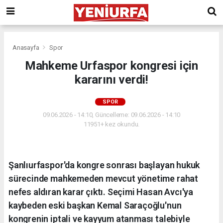
Anasayfa
Spor
Mahkeme Urfaspor kongresi için
kararını verdi!
SPOR
09.06.2026 - 14:10, Güncelleme: 09.06.2026 - 14:10
11951+ kez okundu.
Şanlıurfaspor'da kongre sonrası başlayan hukuk
sürecinde mahkemeden mevcut yönetime rahat
nefes aldıran karar çıktı. Seçimi Hasan Avcı'ya
kaybeden eski başkan Kemal Saraçoğlu'nun
kongrenin iptali ve kayyum atanması talebiyle