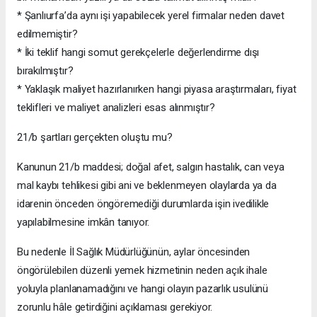
* Şanlıurfa’da aynı işi yapabilecek yerel firmalar neden davet
edilmemiştir?
* İki teklif hangi somut gerekçelerle değerlendirme dışı
bırakılmıştır?
* Yaklaşık maliyet hazırlanırken hangi piyasa araştırmaları, fiyat
teklifleri ve maliyet analizleri esas alınmıştır?
21/b şartları gerçekten oluştu mu?
Kanunun 21/b maddesi; doğal afet, salgın hastalık, can veya
mal kaybı tehlikesi gibi ani ve beklenmeyen olaylarda ya da
idarenin önceden öngöremediği durumlarda işin ivedilikle
yapılabilmesine imkân tanıyor.
Bu nedenle İl Sağlık Müdürlüğünün, aylar öncesinden
öngörülebilen düzenli yemek hizmetinin neden açık ihale
yoluyla planlanamadığını ve hangi olayın pazarlık usulünü
zorunlu hâle getirdiğini açıklaması gerekiyor.