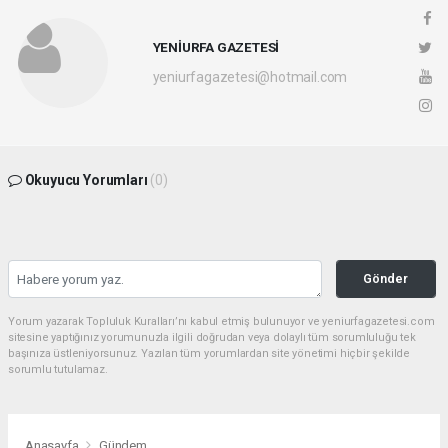
YENİURFA GAZETESİ
yeniurfagazetesi@hotmail.com
Okuyucu Yorumları
(0)
Gönder
Yorum yazarak Topluluk Kuralları’nı kabul etmiş bulunuyor ve yeniurfagazetesi.com
sitesine yaptığınız yorumunuzla ilgili doğrudan veya dolaylı tüm sorumluluğu tek
başınıza üstleniyorsunuz. Yazılan tüm yorumlardan site yönetimi hiçbir şekilde
sorumlu tutulamaz.
Anasayfa
Gündem