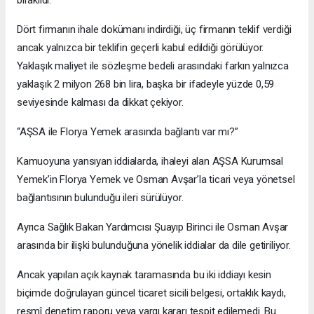
bırakıldı.
Dört firmanın ihale dokümanı indirdiği, üç firmanın teklif verdiği
ancak yalnızca bir teklifin geçerli kabul edildiği görülüyor.
Yaklaşık maliyet ile sözleşme bedeli arasındaki farkın yalnızca
yaklaşık 2 milyon 268 bin lira, başka bir ifadeyle yüzde 0,59
seviyesinde kalması da dikkat çekiyor.
“AŞSA ile Florya Yemek arasında bağlantı var mı?”
Kamuoyuna yansıyan iddialarda, ihaleyi alan AŞSA Kurumsal
Yemek’in Florya Yemek ve Osman Avşar’la ticari veya yönetsel
bağlantısının bulunduğu ileri sürülüyor.
Ayrıca Sağlık Bakan Yardımcısı Şuayıp Birinci ile Osman Avşar
arasında bir ilişki bulunduğuna yönelik iddialar da dile getiriliyor.
Ancak yapılan açık kaynak taramasında bu iki iddiayı kesin
biçimde doğrulayan güncel ticaret sicili belgesi, ortaklık kaydı,
resmî denetim raporu veya yargı kararı tespit edilemedi. Bu