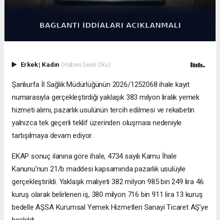
Erkek
|
Kadın
(Haberi Sesli Oku)
Şanlıurfa İl Sağlık Müdürlüğünün 2026/1252068 ihale kayıt
numarasıyla gerçekleştirdiği yaklaşık 383 milyon liralık yemek
hizmeti alımı, pazarlık usulünün tercih edilmesi ve rekabetin
yalnızca tek geçerli teklif üzerinden oluşması nedeniyle
tartışılmaya devam ediyor.
EKAP sonuç ilanına göre ihale, 4734 sayılı Kamu İhale
Kanunu’nun 21/b maddesi kapsamında pazarlık usulüyle
gerçekleştirildi. Yaklaşık maliyeti 382 milyon 985 bin 249 lira 46
kuruş olarak belirlenen iş, 380 milyon 716 bin 911 lira 13 kuruş
bedelle AŞSA Kurumsal Yemek Hizmetleri Sanayi Ticaret AŞ’ye