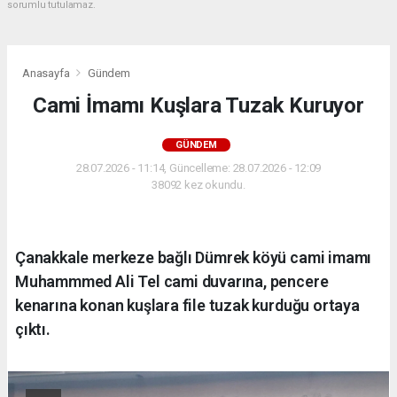
sorumlu tutulamaz.
Anasayfa
Gündem
Cami İmamı Kuşlara Tuzak Kuruyor
GÜNDEM
28.07.2026 - 11:14, Güncelleme: 28.07.2026 - 12:09
38092 kez okundu.
Çanakkale merkeze bağlı Dümrek köyü cami imamı
Muhammmed Ali Tel cami duvarına, pencere
kenarına konan kuşlara file tuzak kurduğu ortaya
çıktı.