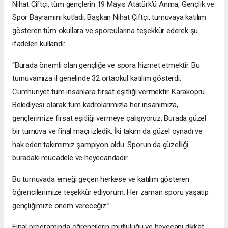
Nihat Çiftçi, tüm gençlerin 19 Mayıs Atatürk’ü Anma, Gençlik ve
Spor Bayramını kutladı. Başkan Nihat Çiftçi, turnuvaya katılım
gösteren tüm okullara ve sporcularına teşekkür ederek şu
ifadeleri kullandı:
“Burada önemli olan gençliğe ve spora hizmet etmektir. Bu
turnuvamıza il genelinde 32 ortaokul katılım gösterdi.
Cumhuriyet tüm insanlara fırsat eşitliği vermektir. Karaköprü
Belediyesi olarak tüm kadrolarımızla her insanımıza,
gençlerimize fırsat eşitliği vermeye çalışıyoruz. Burada güzel
bir turnuva ve final maçı izledik. İki takım da güzel oynadı ve
hak eden takımımız şampiyon oldu. Sporun da güzelliği
buradaki mücadele ve heyecandadır.
Bu turnuvada emeği geçen herkese ve katılım gösteren
öğrencilerimize teşekkür ediyorum. Her zaman sporu yaşatıp
gençliğimize önem vereceğiz.”
Final programında öğrencilerin mutluluğu ve heyecanı dikkat