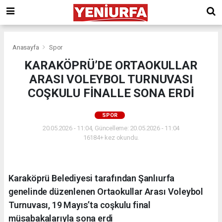
Anasayfa
Spor
KARAKÖPRÜ’DE ORTAOKULLAR
ARASI VOLEYBOL TURNUVASI
COŞKULU FİNALLE SONA ERDİ
SPOR
20.05.2026 - 11:04, Güncelleme: 20.05.2026 - 11:04
16184+ kez okundu.
Karaköprü Belediyesi tarafından Şanlıurfa
genelinde düzenlenen Ortaokullar Arası Voleybol
Turnuvası, 19 Mayıs’ta coşkulu final
müsabakalarıyla sona erdi