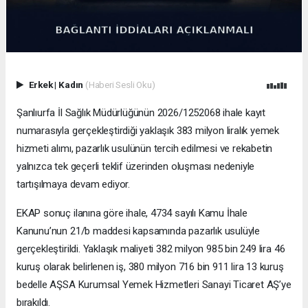
Erkek
|
Kadın
(Haberi Sesli Oku)
Şanlıurfa İl Sağlık Müdürlüğünün 2026/1252068 ihale kayıt
numarasıyla gerçekleştirdiği yaklaşık 383 milyon liralık yemek
hizmeti alımı, pazarlık usulünün tercih edilmesi ve rekabetin
yalnızca tek geçerli teklif üzerinden oluşması nedeniyle
tartışılmaya devam ediyor.
EKAP sonuç ilanına göre ihale, 4734 sayılı Kamu İhale
Kanunu’nun 21/b maddesi kapsamında pazarlık usulüyle
gerçekleştirildi. Yaklaşık maliyeti 382 milyon 985 bin 249 lira 46
kuruş olarak belirlenen iş, 380 milyon 716 bin 911 lira 13 kuruş
bedelle AŞSA Kurumsal Yemek Hizmetleri Sanayi Ticaret AŞ’ye
bırakıldı.