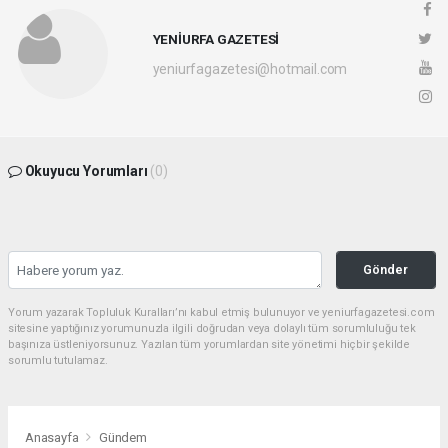
YENİURFA GAZETESİ
yeniurfagazetesi@hotmail.com
Okuyucu Yorumları
(0)
Gönder
Yorum yazarak Topluluk Kuralları’nı kabul etmiş bulunuyor ve yeniurfagazetesi.com
sitesine yaptığınız yorumunuzla ilgili doğrudan veya dolaylı tüm sorumluluğu tek
başınıza üstleniyorsunuz. Yazılan tüm yorumlardan site yönetimi hiçbir şekilde
sorumlu tutulamaz.
Anasayfa
Gündem