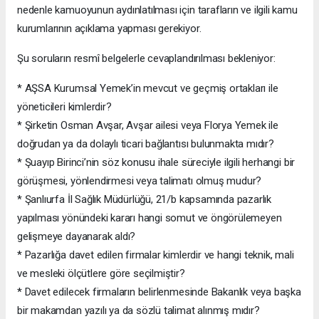
nedenle kamuoyunun aydınlatılması için tarafların ve ilgili kamu
kurumlarının açıklama yapması gerekiyor.
Şu soruların resmî belgelerle cevaplandırılması bekleniyor:
* AŞSA Kurumsal Yemek’in mevcut ve geçmiş ortakları ile
yöneticileri kimlerdir?
* Şirketin Osman Avşar, Avşar ailesi veya Florya Yemek ile
doğrudan ya da dolaylı ticari bağlantısı bulunmakta mıdır?
* Şuayıp Birinci’nin söz konusu ihale süreciyle ilgili herhangi bir
görüşmesi, yönlendirmesi veya talimatı olmuş mudur?
* Şanlıurfa İl Sağlık Müdürlüğü, 21/b kapsamında pazarlık
yapılması yönündeki kararı hangi somut ve öngörülemeyen
gelişmeye dayanarak aldı?
* Pazarlığa davet edilen firmalar kimlerdir ve hangi teknik, mali
ve mesleki ölçütlere göre seçilmiştir?
* Davet edilecek firmaların belirlenmesinde Bakanlık veya başka
bir makamdan yazılı ya da sözlü talimat alınmış mıdır?