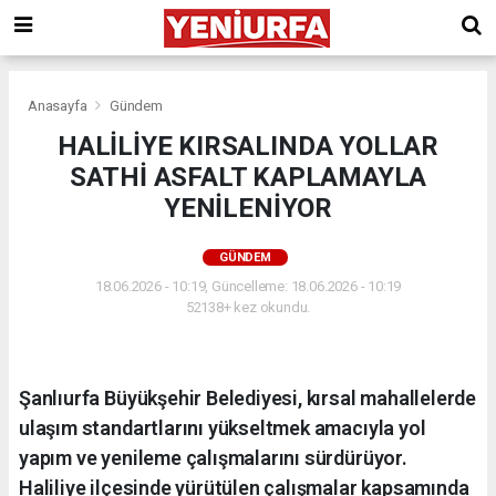
Anasayfa
Gündem
HALİLİYE KIRSALINDA YOLLAR
SATHİ ASFALT KAPLAMAYLA
YENİLENİYOR
GÜNDEM
18.06.2026 - 10:19, Güncelleme: 18.06.2026 - 10:19
52138+ kez okundu.
Şanlıurfa Büyükşehir Belediyesi, kırsal mahallelerde
ulaşım standartlarını yükseltmek amacıyla yol
yapım ve yenileme çalışmalarını sürdürüyor.
Haliliye ilçesinde yürütülen çalışmalar kapsamında