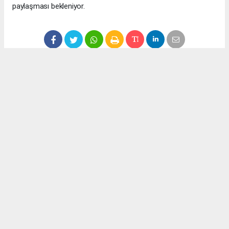
paylaşması bekleniyor.
Anadolu Ajansı (AA), İhlas Haber Ajansı (İHA), Demirören
Haber Ajansı (DHA) ve diğer ajanslar tarafından eklenen tüm
haberler, sitemizin editörlerinin müdahalesi olmadan ajans
kanallarından çekilmektedir. Bu haberlerde yer alan hukuki
muhataplar haberi geçen ajanslar olup sitemizin hiç bir
editörü sorumlu tutulamaz...
Okuyucu Yorumları
(0)
Gönder