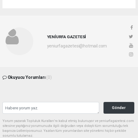
YENİURFA GAZETESİ
yeniurfagazetesi@hotmail.com
Okuyucu Yorumları
(0)
Gönder
Yorum yazarak Topluluk Kuralları’nı kabul etmiş bulunuyor ve yeniurfagazetesi.com
sitesine yaptığınız yorumunuzla ilgili doğrudan veya dolaylı tüm sorumluluğu tek
başınıza üstleniyorsunuz. Yazılan tüm yorumlardan site yönetimi hiçbir şekilde
sorumlu tutulamaz.