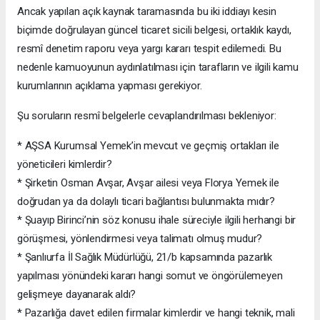
Ancak yapılan açık kaynak taramasında bu iki iddiayı kesin
biçimde doğrulayan güncel ticaret sicili belgesi, ortaklık kaydı,
resmî denetim raporu veya yargı kararı tespit edilemedi. Bu
nedenle kamuoyunun aydınlatılması için tarafların ve ilgili kamu
kurumlarının açıklama yapması gerekiyor.
Şu soruların resmî belgelerle cevaplandırılması bekleniyor:
* AŞSA Kurumsal Yemek’in mevcut ve geçmiş ortakları ile
yöneticileri kimlerdir?
* Şirketin Osman Avşar, Avşar ailesi veya Florya Yemek ile
doğrudan ya da dolaylı ticari bağlantısı bulunmakta mıdır?
* Şuayıp Birinci’nin söz konusu ihale süreciyle ilgili herhangi bir
görüşmesi, yönlendirmesi veya talimatı olmuş mudur?
* Şanlıurfa İl Sağlık Müdürlüğü, 21/b kapsamında pazarlık
yapılması yönündeki kararı hangi somut ve öngörülemeyen
gelişmeye dayanarak aldı?
* Pazarlığa davet edilen firmalar kimlerdir ve hangi teknik, mali