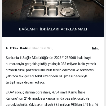
Erkek
|
Kadın
(Haberi Sesli Oku)
Şanlıurfa İl Sağlık Müdürlüğünün 2026/1252068 ihale kayıt
numarasıyla gerçekleştirdiği yaklaşık 383 milyon liralık yemek
hizmeti alımı, pazarlık usulünün tercih edilmesi ve rekabetin
yalnızca tek geçerli teklif üzerinden oluşması nedeniyle
tartışılmaya devam ediyor.
EKAP sonuç ilanına göre ihale, 4734 sayılı Kamu İhale
Kanunu’nun 21/b maddesi kapsamında pazarlık usulüyle
gerçekleştirildi. Yaklaşık maliyeti 382 milyon 985 bin 249 lira 46