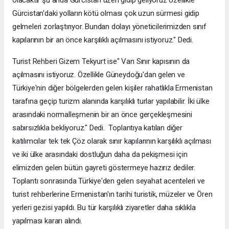
olacaktır şu anda Gürcistan üzeri gidip geliyoruz özellikle
Gürcistan'daki yolların kötü olması çok uzun sürmesi gidip
gelmeleri zorlaştırıyor. Bundan dolayı yöneticilerimizden sınıf
kapılarının bir an önce karşılıklı açılmasını istiyoruz." Dedi.
Turist Rehberi Gizem Tekyurt ise" Van Sınır kapısının da
açılmasını istiyoruz. Özellikle Güneydoğu'dan gelen ve
Türkiye'nin diğer bölgelerden gelen kişiler rahatlıkla Ermenistan
tarafına geçip turizm alanında karşılıklı turlar yapılabilir. İki ülke
arasındaki normalleşmenin bir an önce gerçekleşmesini
sabırsızlıkla bekliyoruz." Dedi. Toplantıya katılan diğer
katılımcılar tek tek Çöz olarak sınır kapılarının karşılıklı açılması
ve iki ülke arasındaki dostluğun daha da pekişmesi için
elimizden gelen bütün gayreti göstermeye hazırız dediler.
Toplantı sonrasında Türkiye'den gelen seyahat acenteleri ve
turist rehberlerine Ermenistan'ın tarihi turistik, müzeler ve Ören
yerleri gezisi yapıldı. Bu tür karşılıklı ziyaretler daha sıklıkla
yapılması kararı alındı.