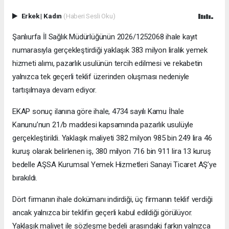
Erkek
|
Kadın
(Haberi Sesli Oku)
Şanlıurfa İl Sağlık Müdürlüğünün 2026/1252068 ihale kayıt
numarasıyla gerçekleştirdiği yaklaşık 383 milyon liralık yemek
hizmeti alımı, pazarlık usulünün tercih edilmesi ve rekabetin
yalnızca tek geçerli teklif üzerinden oluşması nedeniyle
tartışılmaya devam ediyor.
EKAP sonuç ilanına göre ihale, 4734 sayılı Kamu İhale
Kanunu’nun 21/b maddesi kapsamında pazarlık usulüyle
gerçekleştirildi. Yaklaşık maliyeti 382 milyon 985 bin 249 lira 46
kuruş olarak belirlenen iş, 380 milyon 716 bin 911 lira 13 kuruş
bedelle AŞSA Kurumsal Yemek Hizmetleri Sanayi Ticaret AŞ’ye
bırakıldı.
Dört firmanın ihale dokümanı indirdiği, üç firmanın teklif verdiği
ancak yalnızca bir teklifin geçerli kabul edildiği görülüyor.
Yaklaşık maliyet ile sözleşme bedeli arasındaki farkın yalnızca