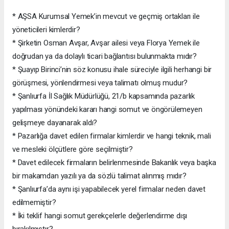
* AŞSA Kurumsal Yemek’in mevcut ve geçmiş ortakları ile
yöneticileri kimlerdir?
* Şirketin Osman Avşar, Avşar ailesi veya Florya Yemek ile
doğrudan ya da dolaylı ticari bağlantısı bulunmakta mıdır?
* Şuayıp Birinci’nin söz konusu ihale süreciyle ilgili herhangi bir
görüşmesi, yönlendirmesi veya talimatı olmuş mudur?
* Şanlıurfa İl Sağlık Müdürlüğü, 21/b kapsamında pazarlık
yapılması yönündeki kararı hangi somut ve öngörülemeyen
gelişmeye dayanarak aldı?
* Pazarlığa davet edilen firmalar kimlerdir ve hangi teknik, mali
ve mesleki ölçütlere göre seçilmiştir?
* Davet edilecek firmaların belirlenmesinde Bakanlık veya başka
bir makamdan yazılı ya da sözlü talimat alınmış mıdır?
* Şanlıurfa’da aynı işi yapabilecek yerel firmalar neden davet
edilmemiştir?
* İki teklif hangi somut gerekçelerle değerlendirme dışı