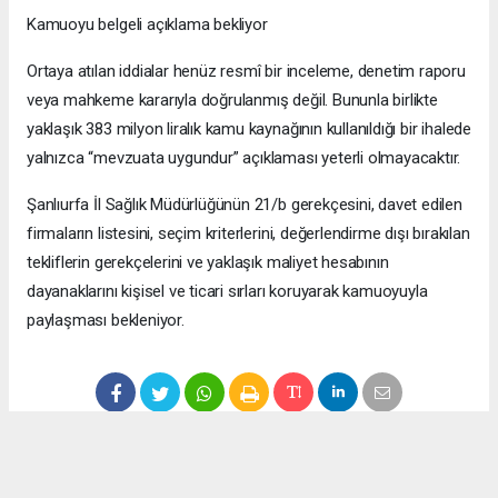
Kamuoyu belgeli açıklama bekliyor
Ortaya atılan iddialar henüz resmî bir inceleme, denetim raporu
veya mahkeme kararıyla doğrulanmış değil. Bununla birlikte
yaklaşık 383 milyon liralık kamu kaynağının kullanıldığı bir ihalede
yalnızca “mevzuata uygundur” açıklaması yeterli olmayacaktır.
Şanlıurfa İl Sağlık Müdürlüğünün 21/b gerekçesini, davet edilen
firmaların listesini, seçim kriterlerini, değerlendirme dışı bırakılan
tekliflerin gerekçelerini ve yaklaşık maliyet hesabının
dayanaklarını kişisel ve ticari sırları koruyarak kamuoyuyla
paylaşması bekleniyor.
Anadolu Ajansı (AA), İhlas Haber Ajansı (İHA), Demirören