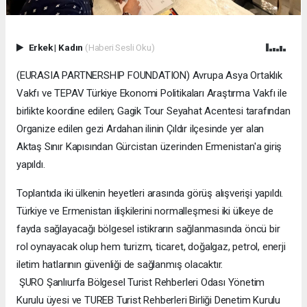
Erkek
|
Kadın
(Haberi Sesli Oku)
(EURASIA PARTNERSHIP FOUNDATION) Avrupa Asya Ortaklık
Vakfı ve TEPAV Türkiye Ekonomi Politikaları Araştırma Vakfı ile
birlikte koordine edilen; Gagik Tour Seyahat Acentesi tarafından
Organize edilen gezi Ardahan ilinin Çıldır ilçesinde yer alan
Aktaş Sınır Kapısından Gürcistan üzerinden Ermenistan'a giriş
yapıldı.
Toplantıda iki ülkenin heyetleri arasında görüş alışverişi yapıldı.
Türkiye ve Ermenistan ilişkilerini normalleşmesi iki ülkeye de
fayda sağlayacağı bölgesel istikrarın sağlanmasında öncü bir
rol oynayacak olup hem turizm, ticaret, doğalgaz, petrol, enerji
iletim hatlarının güvenliği de sağlanmış olacaktır.
ŞURO Şanlıurfa Bölgesel Turist Rehberleri Odası Yönetim
Kurulu üyesi ve TUREB Turist Rehberleri Birliği Denetim Kurulu