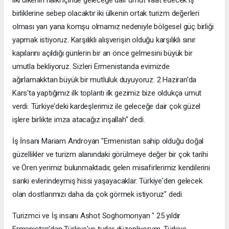
ilki ülkenin halkı içinde geleceğe dair umut vaat edecek iş
birliklerine sebep olacaktır iki ülkenin ortak turizm değerleri
olması yan yana komşu olmamız nedeniyle bölgesel güç birliği
yapmak istiyoruz. Karşılıklı alışverişin olduğu karşılıklı sınır
kapılarını açıldığı günlerin bir an önce gelmesini büyük bir
umutla bekliyoruz. Sizleri Ermenistanda evimizde
ağırlamakktan büyük bir mutluluk duyuyoruz. 2 Haziran'da
Kars'ta yaptığımız ilk toplantı ilk gezimiz bize oldukça umut
verdi. Türkiye'deki kardeşlerimiz ile geleceğe dair çok güzel
işlere birlikte imza atacağız inşallah" dedi.
İş İnsanı Mariam Androyan "Ermenistan sahip olduğu doğal
güzellikler ve turizm alanındaki görülmeye değer bir çok tarihi
ve Ören yerimiz bulunmaktadır, gelen misafirlerimiz kendilerini
sanki evlerindeymiş hissi yaşayacaklar. Türkiye'den gelecek
olan dostlarımızı daha da çok görmek istiyoruz" dedi.
Turizmci ve İş insanı Ashot Soghomonyan " 25 yıldır