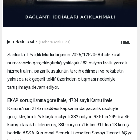
Erkek
|
Kadın
(Haberi Sesli Oku)
Şanlıurfa İl Sağlık Müdürlüğünün 2026/1252068 ihale kayıt
numarasıyla gerçekleştirdiği yaklaşık 383 milyon liralık yemek
hizmeti alımı, pazarlık usulünün tercih edilmesi ve rekabetin
yalnızca tek geçerli teklif üzerinden oluşması nedeniyle
tartışılmaya devam ediyor.
EKAP sonuç ilanına göre ihale, 4734 sayılı Kamu İhale
Kanunu’nun 21/b maddesi kapsamında pazarlık usulüyle
gerçekleştirildi. Yaklaşık maliyeti 382 milyon 985 bin 249 lira 46
kuruş olarak belirlenen iş, 380 milyon 716 bin 911 lira 13 kuruş
bedelle AŞSA Kurumsal Yemek Hizmetleri Sanayi Ticaret AŞ’ye