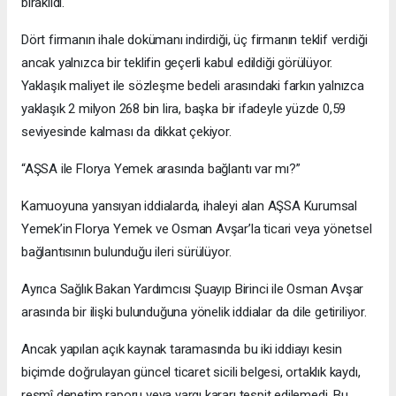
bırakıldı.
Dört firmanın ihale dokümanı indirdiği, üç firmanın teklif verdiği
ancak yalnızca bir teklifin geçerli kabul edildiği görülüyor.
Yaklaşık maliyet ile sözleşme bedeli arasındaki farkın yalnızca
yaklaşık 2 milyon 268 bin lira, başka bir ifadeyle yüzde 0,59
seviyesinde kalması da dikkat çekiyor.
“AŞSA ile Florya Yemek arasında bağlantı var mı?”
Kamuoyuna yansıyan iddialarda, ihaleyi alan AŞSA Kurumsal
Yemek’in Florya Yemek ve Osman Avşar’la ticari veya yönetsel
bağlantısının bulunduğu ileri sürülüyor.
Ayrıca Sağlık Bakan Yardımcısı Şuayıp Birinci ile Osman Avşar
arasında bir ilişki bulunduğuna yönelik iddialar da dile getiriliyor.
Ancak yapılan açık kaynak taramasında bu iki iddiayı kesin
biçimde doğrulayan güncel ticaret sicili belgesi, ortaklık kaydı,
resmî denetim raporu veya yargı kararı tespit edilemedi. Bu