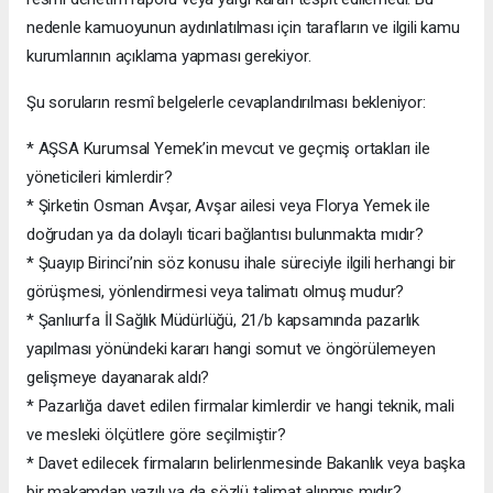
nedenle kamuoyunun aydınlatılması için tarafların ve ilgili kamu
kurumlarının açıklama yapması gerekiyor.
Şu soruların resmî belgelerle cevaplandırılması bekleniyor:
* AŞSA Kurumsal Yemek’in mevcut ve geçmiş ortakları ile
yöneticileri kimlerdir?
* Şirketin Osman Avşar, Avşar ailesi veya Florya Yemek ile
doğrudan ya da dolaylı ticari bağlantısı bulunmakta mıdır?
* Şuayıp Birinci’nin söz konusu ihale süreciyle ilgili herhangi bir
görüşmesi, yönlendirmesi veya talimatı olmuş mudur?
* Şanlıurfa İl Sağlık Müdürlüğü, 21/b kapsamında pazarlık
yapılması yönündeki kararı hangi somut ve öngörülemeyen
gelişmeye dayanarak aldı?
* Pazarlığa davet edilen firmalar kimlerdir ve hangi teknik, mali
ve mesleki ölçütlere göre seçilmiştir?
* Davet edilecek firmaların belirlenmesinde Bakanlık veya başka
bir makamdan yazılı ya da sözlü talimat alınmış mıdır?