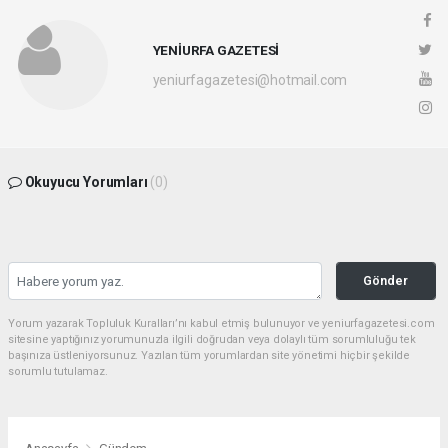
YENİURFA GAZETESİ
yeniurfagazetesi@hotmail.com
Okuyucu Yorumları
(0)
Gönder
Yorum yazarak Topluluk Kuralları’nı kabul etmiş bulunuyor ve yeniurfagazetesi.com
sitesine yaptığınız yorumunuzla ilgili doğrudan veya dolaylı tüm sorumluluğu tek
başınıza üstleniyorsunuz. Yazılan tüm yorumlardan site yönetimi hiçbir şekilde
sorumlu tutulamaz.